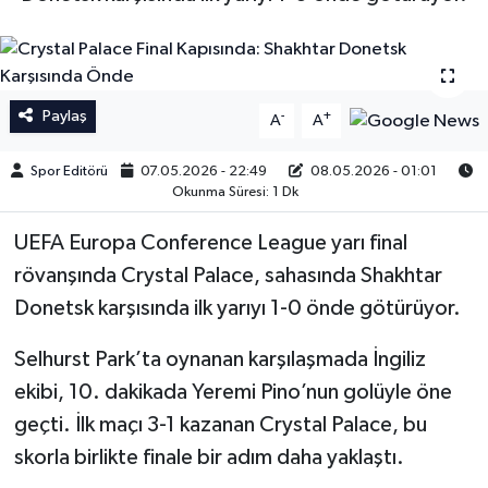
İngiltere Premier Lig
İngiltere Premier Lig
Almanya Bundesliga
La Liga
Paylaş
-
+
A
A
La Liga
Almanya Bundesliga
Spor Editörü
07.05.2026 - 22:49
08.05.2026 - 01:01
Okunma Süresi: 1 Dk
Serie A
Serie A
UEFA Europa Conference League yarı final
Fransa Ligue 1
rövanşında Crystal Palace, sahasında Shakhtar
Donetsk karşısında ilk yarıyı 1-0 önde götürüyor.
Eredevise
Selhurst Park’ta oynanan karşılaşmada İngiliz
Portekiz Ligi
ekibi, 10. dakikada Yeremi Pino’nun golüyle öne
geçti. İlk maçı 3-1 kazanan Crystal Palace, bu
TFF 1.Lig
skorla birlikte finale bir adım daha yaklaştı.
Diğer Futbol Ligleri