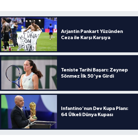
Boks
Güreş
Arjantin Pankart Yüzünden
Halter
Ceza ile Karşı Karşıya
Motor Sporları
Su Sporları
Teniste Tarihi Başarı: Zeynep
Sönmez İlk 50'ye Girdi
Diğer Spor Dalları
Futbolcular
Infantino'nun Dev Kupa Planı:
64 Ülkeli Dünya Kupası