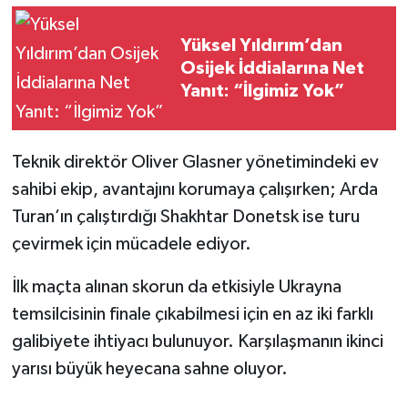
Türkiye Basketbol Ligi
Yüksel Yıldırım’dan
Osijek İddialarına Net
Kadınlar Basketbol Ligi
Yanıt: “İlgimiz Yok”
Diğer Basketbol Ligleri
Teknik direktör Oliver Glasner yönetimindeki ev
Formula 1
sahibi ekip, avantajını korumaya çalışırken; Arda
Turan’ın çalıştırdığı Shakhtar Donetsk ise turu
Atletizm
çevirmek için mücadele ediyor.
Hentbol
İlk maçta alınan skorun da etkisiyle Ukrayna
temsilcisinin finale çıkabilmesi için en az iki farklı
At Yarışı
galibiyete ihtiyacı bulunuyor. Karşılaşmanın ikinci
Bisiklet
yarısı büyük heyecana sahne oluyor.