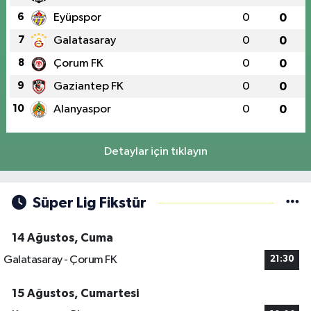
6
Eyüpspor
0
0
7
Galatasaray
0
0
8
Çorum FK
0
0
9
Gaziantep FK
0
0
10
Alanyaspor
0
0
Detaylar için tıklayın
Süper Lig Fikstür
14 Ağustos, Cuma
Galatasaray - Çorum FK
21:30
15 Ağustos, Cumartesi