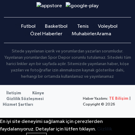
Futbol
Basketbol
Tenis
Voleybol
Özel Haberler
Muhabirler
Arama
Sitede yayınlanan içerik ve yorumlardan yazarları sorumludur.
Yayınlanan yorumlardan Spor Depor sorumlu tutulamaz. Sitedeki tüm
harici linkler ayrı bir sayfada açılır. Sitemizde yayınlanan haber, köşe
yazıları ve fotoğraflar izin alınmaksızın kaynak gösterilse dahi,
herhangi bir ortamda kullanılamaz ve yayınlanamaz
İletişim
Künye
Haber Yazılımı:
TE Bilişim
|
Gizlilik Sözleşmesi
Copyright © 2026
Hizmet Şartları
En iyi site deneyimi sağlamak için çerezlerden
faydalanıyoruz. Detaylar için lütfen tıklayın.
Gizlilik