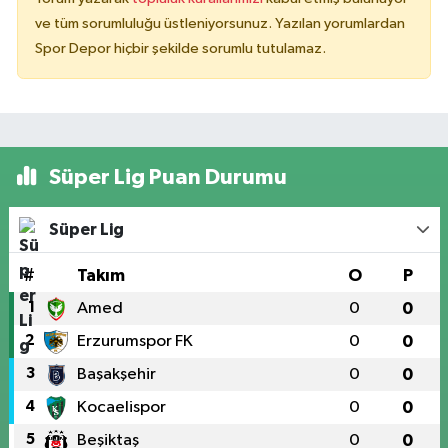
ve tüm sorumluluğu üstleniyorsunuz. Yazılan yorumlardan
Spor Depor hiçbir şekilde sorumlu tutulamaz.
Süper Lig Puan Durumu
Süper Lig
#
Takım
O
P
1
Amed
0
0
2
Erzurumspor FK
0
0
3
Başakşehir
0
0
4
Kocaelispor
0
0
5
Beşiktaş
0
0