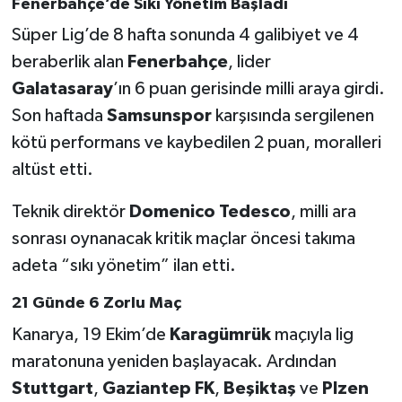
Fenerbahçe’de Sıkı Yönetim Başladı
Süper Lig’de 8 hafta sonunda 4 galibiyet ve 4
Türkiye Basketbol Ligi
beraberlik alan
Fenerbahçe
, lider
Kadınlar Basketbol Ligi
Galatasaray
’ın 6 puan gerisinde milli araya girdi.
Son haftada
Samsunspor
karşısında sergilenen
Diğer Basketbol Ligleri
kötü performans ve kaybedilen 2 puan, moralleri
altüst etti.
Formula 1
Teknik direktör
Domenico Tedesco
, milli ara
Atletizm
sonrası oynanacak kritik maçlar öncesi takıma
adeta “sıkı yönetim” ilan etti.
Hentbol
21 Günde 6 Zorlu Maç
At Yarışı
Kanarya, 19 Ekim’de
Karagümrük
maçıyla lig
maratonuna yeniden başlayacak. Ardından
Bisiklet
Stuttgart
,
Gaziantep FK
,
Beşiktaş
ve
Plzen