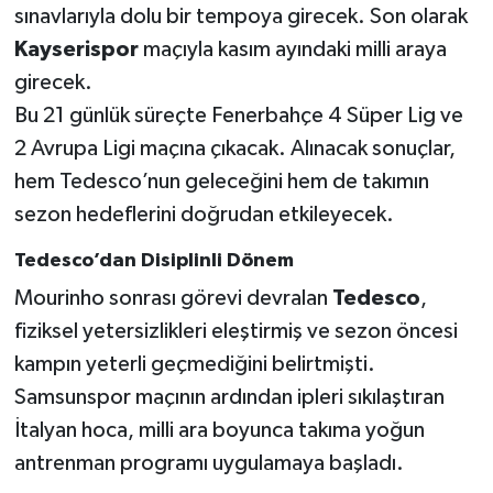
Boks
sınavlarıyla dolu bir tempoya girecek. Son olarak
Kayserispor
maçıyla kasım ayındaki milli araya
Güreş
girecek.
Bu 21 günlük süreçte Fenerbahçe 4 Süper Lig ve
Halter
2 Avrupa Ligi maçına çıkacak. Alınacak sonuçlar,
Motor Sporları
hem Tedesco’nun geleceğini hem de takımın
sezon hedeflerini doğrudan etkileyecek.
Su Sporları
Tedesco’dan Disiplinli Dönem
Diğer Spor Dalları
Mourinho sonrası görevi devralan
Tedesco
,
fiziksel yetersizlikleri eleştirmiş ve sezon öncesi
Futbolcular
kampın yeterli geçmediğini belirtmişti.
Samsunspor maçının ardından ipleri sıkılaştıran
İtalyan hoca, milli ara boyunca takıma yoğun
antrenman programı uygulamaya başladı.