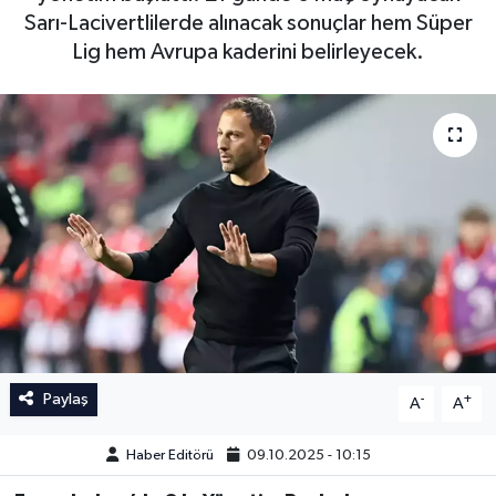
Sarı-Lacivertlilerde alınacak sonuçlar hem Süper
İngiltere Premier Lig
İngiltere Premier Lig
Lig hem Avrupa kaderini belirleyecek.
Almanya Bundesliga
La Liga
La Liga
Almanya Bundesliga
Serie A
Serie A
Fransa Ligue 1
Eredevise
Portekiz Ligi
Paylaş
-
+
A
A
TFF 1.Lig
Haber Editörü
09.10.2025 - 10:15
Diğer Futbol Ligleri