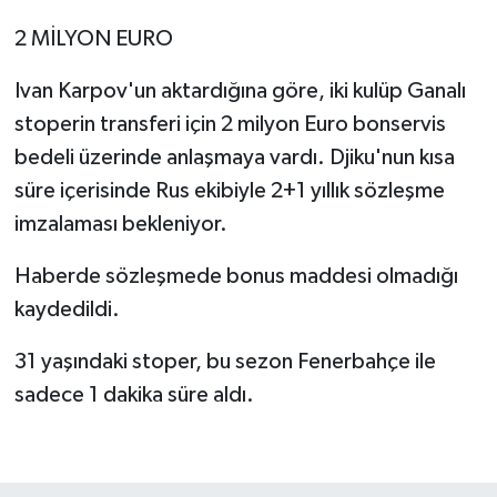
2 MİLYON EURO
Türkiye Basketbol Ligi
Ivan Karpov'un aktardığına göre, iki kulüp Ganalı
Kadınlar Basketbol Ligi
stoperin transferi için 2 milyon Euro bonservis
bedeli üzerinde anlaşmaya vardı. Djiku'nun kısa
Diğer Basketbol Ligleri
süre içerisinde Rus ekibiyle 2+1 yıllık sözleşme
Formula 1
imzalaması bekleniyor.
Haberde sözleşmede bonus maddesi olmadığı
Atletizm
kaydedildi.
Hentbol
31 yaşındaki stoper, bu sezon Fenerbahçe ile
At Yarışı
sadece 1 dakika süre aldı.
Bisiklet