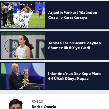
Boks
Arjantin Pankart Yüzünden
Güreş
Ceza ile Karşı Karşıya
Halter
Motor Sporları
Teniste Tarihi Başarı: Zeynep
Sönmez İlk 50'ye Girdi
Su Sporları
Diğer Spor Dalları
Infantino'nun Dev Kupa Planı:
Futbolcular
64 Ülkeli Dünya Kupası
EDITÖR
Berke Onurlu