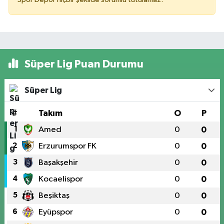
Süper Lig Puan Durumu
Süper Lig
#
Takım
O
P
1
Amed
0
0
2
Erzurumspor FK
0
0
3
Başakşehir
0
0
4
Kocaelispor
0
0
5
Beşiktaş
0
0
6
Eyüpspor
0
0