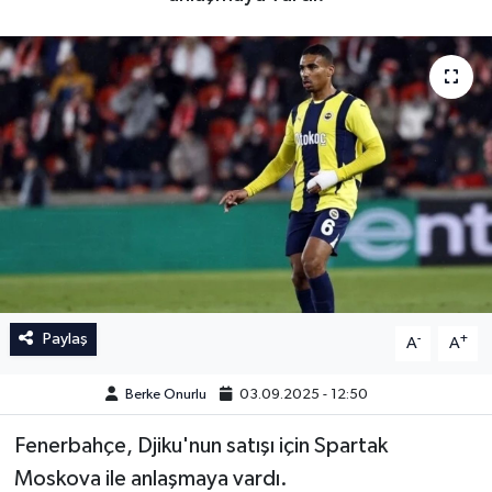
İngiltere Premier Lig
İngiltere Premier Lig
Almanya Bundesliga
La Liga
La Liga
Almanya Bundesliga
Serie A
Serie A
Fransa Ligue 1
Eredevise
Paylaş
-
+
A
A
Portekiz Ligi
Berke Onurlu
03.09.2025 - 12:50
TFF 1.Lig
Fenerbahçe, Djiku'nun satışı için Spartak
Moskova ile anlaşmaya vardı.
Diğer Futbol Ligleri