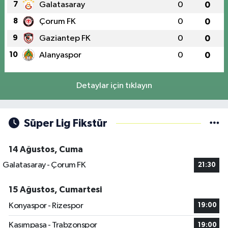
7
Galatasaray
0
0
8
Çorum FK
0
0
9
Gaziantep FK
0
0
10
Alanyaspor
0
0
Detaylar için tıklayın
Süper Lig Fikstür
14 Ağustos, Cuma
Galatasaray - Çorum FK
21:30
15 Ağustos, Cumartesi
Konyaspor - Rizespor
19:00
Kasımpaşa - Trabzonspor
19:00