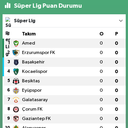
Süper Lig Puan Durumu
Süper Lig
#
Takım
O
P
1
Amed
0
0
2
Erzurumspor FK
0
0
3
Başakşehir
0
0
4
Kocaelispor
0
0
5
Beşiktaş
0
0
6
Eyüpspor
0
0
7
Galatasaray
0
0
8
Çorum FK
0
0
9
Gaziantep FK
0
0
10