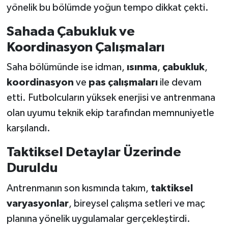
Boks
yönelik bu bölümde yoğun tempo dikkat çekti.
Sahada Çabukluk ve
Güreş
Koordinasyon Çalışmaları
Halter
Saha bölümünde ise idman,
ısınma
,
çabukluk
,
Motor Sporları
koordinasyon
ve
pas çalışmaları
ile devam
etti. Futbolcuların yüksek enerjisi ve antrenmana
Su Sporları
olan uyumu teknik ekip tarafından memnuniyetle
karşılandı.
Diğer Spor Dalları
Taktiksel Detaylar Üzerinde
Futbolcular
Duruldu
Antrenmanın son kısmında takım,
taktiksel
varyasyonlar
, bireysel çalışma setleri ve maç
planına yönelik uygulamalar gerçekleştirdi.