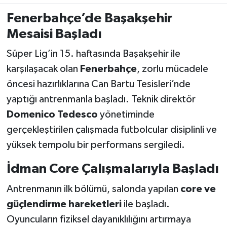
Fenerbahçe’de Başakşehir
Türkiye Basketbol Ligi
Mesaisi Başladı
Kadınlar Basketbol Ligi
Süper Lig’in 15. haftasında Başakşehir ile
karşılaşacak olan
Fenerbahçe
, zorlu mücadele
Diğer Basketbol Ligleri
öncesi hazırlıklarına Can Bartu Tesisleri’nde
yaptığı antrenmanla başladı. Teknik direktör
Formula 1
Domenico Tedesco
yönetiminde
Atletizm
gerçekleştirilen çalışmada futbolcular disiplinli ve
yüksek tempolu bir performans sergiledi.
Hentbol
İdman Core Çalışmalarıyla Başladı
At Yarışı
Antrenmanın ilk bölümü, salonda yapılan
core ve
güçlendirme hareketleri
ile başladı.
Bisiklet
Oyuncuların fiziksel dayanıklılığını artırmaya