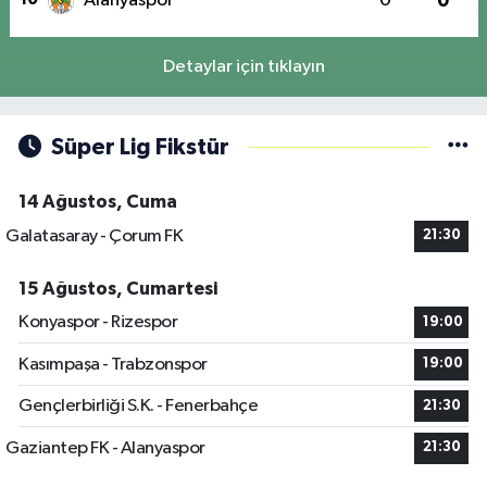
Alanyaspor
0
0
Detaylar için tıklayın
Süper Lig Fikstür
14 Ağustos, Cuma
Galatasaray - Çorum FK
21:30
15 Ağustos, Cumartesi
Konyaspor - Rizespor
19:00
Kasımpaşa - Trabzonspor
19:00
Gençlerbirliği S.K. - Fenerbahçe
21:30
Gaziantep FK - Alanyaspor
21:30