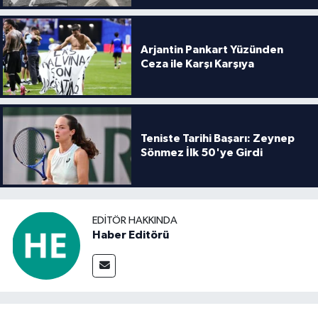
Arjantin Pankart Yüzünden
Ceza ile Karşı Karşıya
Teniste Tarihi Başarı: Zeynep
Sönmez İlk 50'ye Girdi
EDITÖR HAKKINDA
Haber Editörü