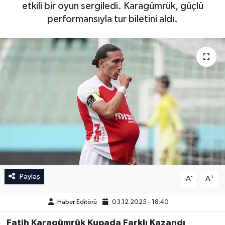
etkili bir oyun sergiledi. Karagümrük, güçlü
İngiltere Premier Lig
İngiltere Premier Lig
performansıyla tur biletini aldı.
Almanya Bundesliga
La Liga
La Liga
Almanya Bundesliga
Serie A
Serie A
Fransa Ligue 1
Eredevise
Portekiz Ligi
Paylaş
-
+
A
A
TFF 1.Lig
Haber Editörü
03.12.2025 - 18:40
Fatih Karagümrük Kupada Farklı Kazandı
Diğer Futbol Ligleri