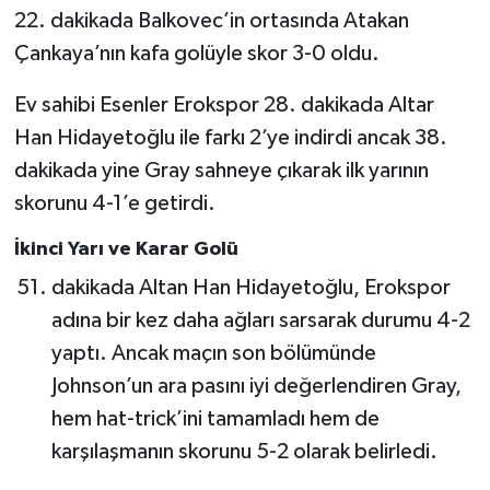
Boks
22. dakikada Balkovec’in ortasında Atakan
Çankaya’nın kafa golüyle skor 3-0 oldu.
Güreş
Ev sahibi Esenler Erokspor 28. dakikada Altar
Halter
Han Hidayetoğlu ile farkı 2’ye indirdi ancak 38.
dakikada yine Gray sahneye çıkarak ilk yarının
Motor Sporları
skorunu 4-1’e getirdi.
Su Sporları
İkinci Yarı ve Karar Golü
Diğer Spor Dalları
dakikada Altan Han Hidayetoğlu, Erokspor
adına bir kez daha ağları sarsarak durumu 4-2
Futbolcular
yaptı. Ancak maçın son bölümünde
Johnson’un ara pasını iyi değerlendiren Gray,
hem hat-trick’ini tamamladı hem de
karşılaşmanın skorunu 5-2 olarak belirledi.