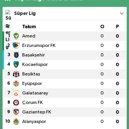
Süper Lig
#
Takım
O
P
1
Amed
0
0
2
Erzurumspor FK
0
0
3
Başakşehir
0
0
4
Kocaelispor
0
0
5
Beşiktaş
0
0
6
Eyüpspor
0
0
7
Galatasaray
0
0
8
Çorum FK
0
0
9
Gaziantep FK
0
0
10
Alanyaspor
0
0