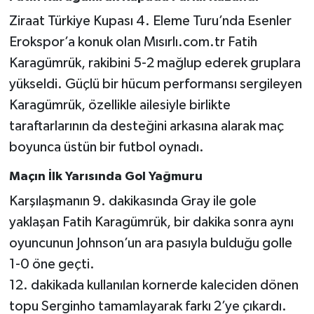
Ziraat Türkiye Kupası 4. Eleme Turu’nda Esenler
Türkiye Basketbol Ligi
Erokspor’a konuk olan Mısırlı.com.tr Fatih
Karagümrük, rakibini 5-2 mağlup ederek gruplara
Kadınlar Basketbol Ligi
yükseldi. Güçlü bir hücum performansı sergileyen
Diğer Basketbol Ligleri
Karagümrük, özellikle ailesiyle birlikte
taraftarlarının da desteğini arkasına alarak maç
Formula 1
boyunca üstün bir futbol oynadı.
Atletizm
Maçın İlk Yarısında Gol Yağmuru
Karşılaşmanın 9. dakikasında Gray ile gole
Hentbol
yaklaşan Fatih Karagümrük, bir dakika sonra aynı
oyuncunun Johnson’un ara pasıyla bulduğu golle
At Yarışı
1-0 öne geçti.
Bisiklet
12. dakikada kullanılan kornerde kaleciden dönen
topu Serginho tamamlayarak farkı 2’ye çıkardı.