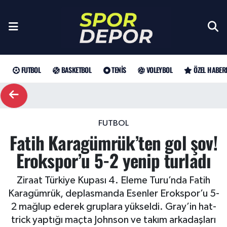
Futbol
Galatasaray
Türkiye Basketbol Ligi
Türk Tenisi
Sultanlar Ligi
Gündem
Nöbetçi Eczaneler
Fenerbahçe
Basketbol
EuroLeague
Grand Slam
Özel Haber
Hava Durumu
FUTBOL
BASKETBOL
TENIS
VOLEYBOL
ÖZEL HABER
Beşiktaş
NBA
Tenis
ATP
Futbol
Trafik Durumu
Trabzonspor
WTA
Voleybol
Basketbol
Süper Lig Puan Durumu ve Fikstür
FUTBOL
Fatih Karagümrük’ten gol şov!
Trendyol Süper Lig
Özel Haberler
Şampiyonlar Ligi
Tüm Manşetler
Erokspor’u 5-2 yenip turladı
Şampiyonlar Ligi
Muhabirler
UEFA Avrupa Ligi
Son Dakika Haberleri
Ziraat Türkiye Kupası 4. Eleme Turu’nda Fatih
Karagümrük, deplasmanda Esenler Erokspor’u 5-
Haber Arşivi
UEFA Avrupa Ligi
Arama
Avrupa Konferans Ligi
2 mağlup ederek gruplara yükseldi. Gray’in hat-
trick yaptığı maçta Johnson ve takım arkadaşları
Avrupa Konferans Ligi
Trendyol Süper Lig