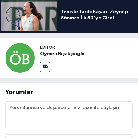
Teniste Tarihi Başarı: Zeynep
Sönmez İlk 50'ye Girdi
EDITÖR
Öymen Bıçakçıoğlu
Yorumlar