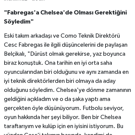
Boks
"Fabregas'a Chelsea'de Olması Gerektiğini
Güreş
Söyledim"
Halter
Eski takım arkadaşı ve Como Teknik Direktörü
Cesc Fabregas ile ilgili düşüncelerini de paylaşan
Motor Sporları
Belçikalı, "Dürüst olmak gerekirse, yaz boyunca
biraz konuştuk. Ona tarihin en iyi orta saha
Su Sporları
oyuncularından biri olduğunu ve aynı zamanda en
Diğer Spor Dalları
iyi teknik direktörlerden biri olmaya da aday
olduğunu söyledim. Chelsea'ye dönme zamanının
Futbolcular
geldiğini açıkladım ve o da şaka yaptı ama
gerçekten öyle düşünüyorum. Futbolu seviyor,
oyun hakkında her şeyi biliyor. Ben bir Chelsea
taraftarıyım ve kulüp için en iyisini istiyorum. Bu