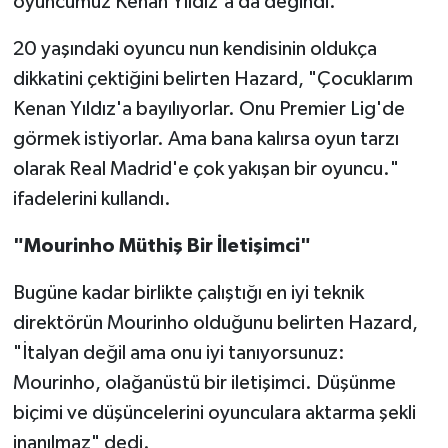
oyuncumuz Kenan Yıldız'a da değindi.
Türkiye Basketbol Ligi
20 yaşındaki oyuncu nun kendisinin oldukça
dikkatini çektiğini belirten Hazard, "Çocuklarım
Kadınlar Basketbol Ligi
Kenan Yıldız'a bayılıyorlar. Onu Premier Lig'de
görmek istiyorlar. Ama bana kalırsa oyun tarzı
Diğer Basketbol Ligleri
olarak Real Madrid'e çok yakışan bir oyuncu."
ifadelerini kullandı.
Formula 1
"Mourinho Müthiş Bir İletişimci"
Atletizm
Bugüne kadar birlikte çalıştığı en iyi teknik
Hentbol
direktörün Mourinho olduğunu belirten Hazard,
"İtalyan değil ama onu iyi tanıyorsunuz:
At Yarışı
Mourinho, olağanüstü bir iletişimci. Düşünme
Bisiklet
biçimi ve düşüncelerini oyunculara aktarma şekli
inanılmaz" dedi.