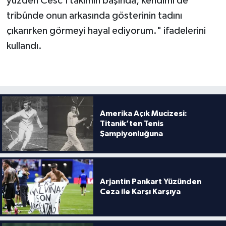
yüzden Cesc'i takımın başında, kendimi de
tribünde onun arkasında gösterinin tadını
çıkarırken görmeyi hayal ediyorum." ifadelerini
kullandı.
Amerika Açık Mucizesi:
Titanik’ten Tenis
Şampiyonluğuna
Arjantin Pankart Yüzünden
Ceza ile Karşı Karşıya