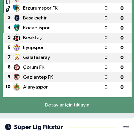
2
Erzurumspor FK
0
0
3
Başakşehir
0
0
4
Kocaelispor
0
0
5
Beşiktaş
0
0
6
Eyüpspor
0
0
7
Galatasaray
0
0
8
Çorum FK
0
0
9
Gaziantep FK
0
0
10
Alanyaspor
0
0
Detaylar için tıklayın
Süper Lig Fikstür