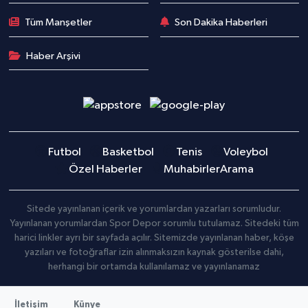
Tüm Manşetler
Son Dakika Haberleri
Haber Arşivi
Futbol
Basketbol
Tenis
Voleybol
Özel Haberler
Muhabirler
Arama
Sitede yayınlanan içerik ve yorumlardan yazarları sorumludur.
Yayınlanan yorumlardan Spor Depor sorumlu tutulamaz. Sitedeki tüm
harici linkler ayrı bir sayfada açılır. Sitemizde yayınlanan haber, köşe
yazıları ve fotoğraflar izin alınmaksızın kaynak gösterilse dahi,
herhangi bir ortamda kullanılamaz ve yayınlanamaz
İletişim
Künye