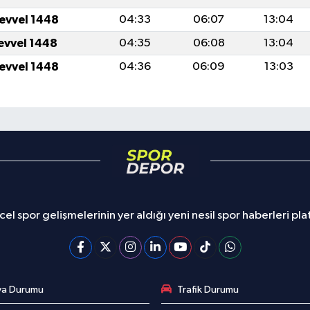
levvel 1448
04:33
06:07
13:04
levvel 1448
04:35
06:08
13:04
levvel 1448
04:36
06:09
13:03
el spor gelişmelerinin yer aldığı yeni nesil spor haberleri pl
va Durumu
Trafik Durumu