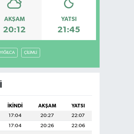
AKŞAM
YATSI
20:12
21:45
YIĞILCA
ÇİLİMLİ
I
İKINDI
AKŞAM
YATSI
17:04
20:27
22:07
17:04
20:26
22:06