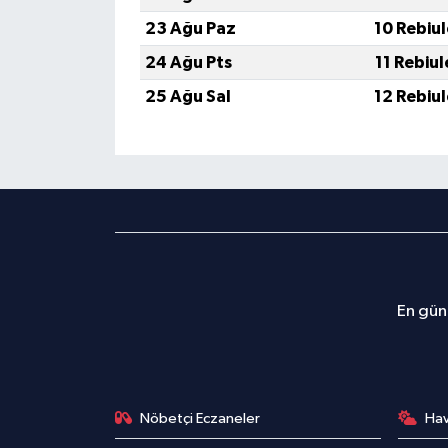
23 Ağu Paz
10 Rebiu
24 Ağu Pts
11 Rebiu
25 Ağu Sal
12 Rebiu
En günc
Nöbetçi Eczaneler
Ha