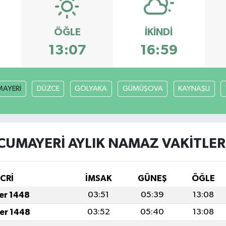
ÖĞLE
İKINDI
13:07
16:59
AYERİ
DÜZCE
GÖLYAKA
GÜMÜŞOVA
KAYNAŞLI
CUMAYERİ AYLIK NAMAZ VAKITLER
İCRİ
İMSAK
GÜNEŞ
ÖĞLE
fer 1448
03:51
05:39
13:08
fer 1448
03:52
05:40
13:08