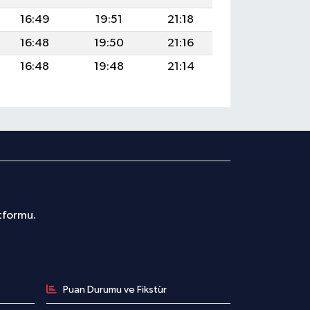
16:49
19:51
21:18
16:48
19:50
21:16
16:48
19:48
21:14
atformu.
Puan Durumu ve Fikstür