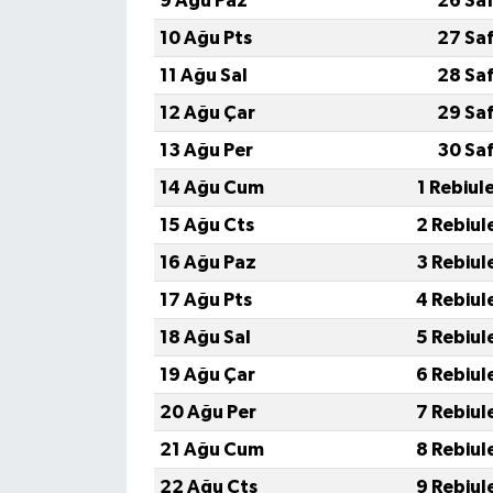
9 Ağu Paz
26 Sa
Boks
10 Ağu Pts
27 Sa
Güreş
11 Ağu Sal
28 Sa
12 Ağu Çar
29 Sa
Halter
13 Ağu Per
30 Sa
Motor Sporları
14 Ağu Cum
1 Rebiul
15 Ağu Cts
2 Rebiul
Su Sporları
16 Ağu Paz
3 Rebiul
Diğer Spor Dalları
17 Ağu Pts
4 Rebiul
18 Ağu Sal
5 Rebiul
Futbolcular
19 Ağu Çar
6 Rebiul
20 Ağu Per
7 Rebiul
21 Ağu Cum
8 Rebiul
22 Ağu Cts
9 Rebiul