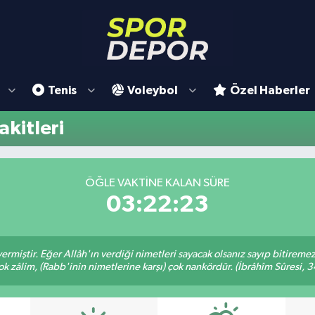
Tenis
Voleybol
Özel Haberler
kitleri
ÖĞLE VAKTINE KALAN SÜRE
03:22:23
ermiştir. Eğer Allâh'ın verdiği nimetleri sayacak olsanız sayıp bitiremez
ok zâlim, (Rabb'inin nimetlerine karşı) çok nankördür. (İbrâhîm Sûresi, 3