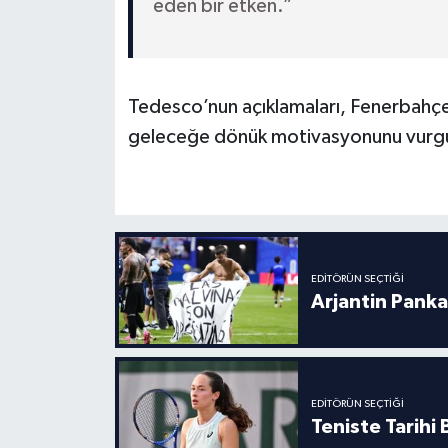
eden bir etken.”
Tedesco’nun açıklamaları, Fenerbahçe
geleceğe dönük motivasyonunu vurgu
EDITÖRÜN SEÇTIĞI
Arjantin Panka
EDITÖRÜN SEÇTIĞI
Teniste Tarihi