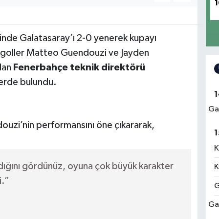
1
inde Galatasaray’ı 2-0 yenerek kupayı
n goller Matteo Guendouzi ve Jayden
dan
Fenerbahçe teknik direktörü
erde bulundu.
1
Ga
uzi’nin performansını öne çıkararak,
1
K
ığını gördünüz, oyuna çok büyük karakter
K
i.”
G
Ga