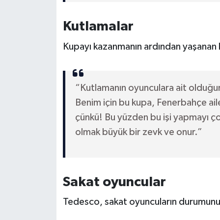
Boks
Kutlamalar
Güreş
Kupayı kazanmanın ardından yaşanan 
Halter
Motor Sporları
“Kutlamanın oyunculara ait olduğ
Benim için bu kupa, Fenerbahçe aile
Su Sporları
çünkü! Bu yüzden bu işi yapmayı çok
Diğer Spor Dalları
olmak büyük bir zevk ve onur.”
Futbolcular
Sakat oyuncular
Tedesco, sakat oyuncuların durumunu d