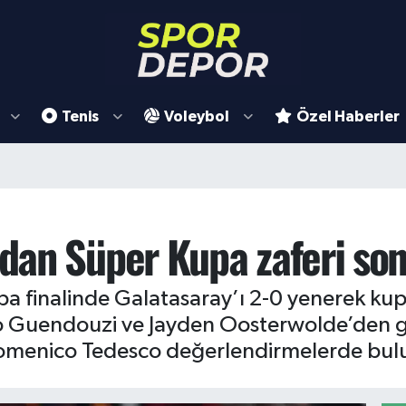
Tenis
Voleybol
Özel Haberler
an Süper Kupa zaferi son
pa finalinde Galatasaray’ı 2-0 yenerek ku
teo Guendouzi ve Jayden Oosterwolde’den 
Domenico Tedesco değerlendirmelerde bul