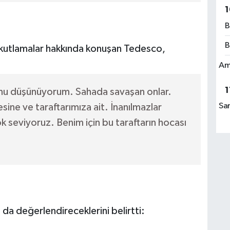
1
B
B
kutlamalar hakkında konuşan Tedesco,
Am
1
unu düşünüyorum. Sahada savaşan onlar.
Sa
sine ve taraftarımıza ait. İnanılmazlar
 seviyoruz. Benim için bu taraftarın hocası
a değerlendireceklerini belirtti: