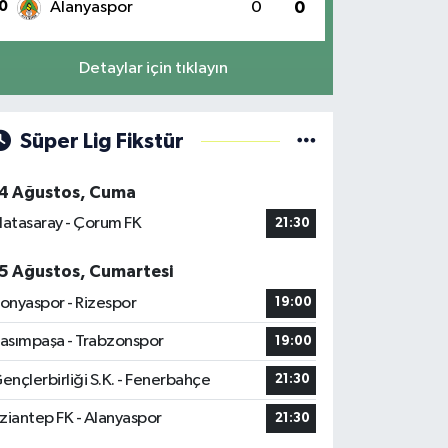
0
Alanyaspor
0
0
Detaylar için tıklayın
Süper Lig Fikstür
4 Ağustos, Cuma
latasaray - Çorum FK
21:30
5 Ağustos, Cumartesi
onyaspor - Rizespor
19:00
asımpaşa - Trabzonspor
19:00
ençlerbirliği S.K. - Fenerbahçe
21:30
ziantep FK - Alanyaspor
21:30