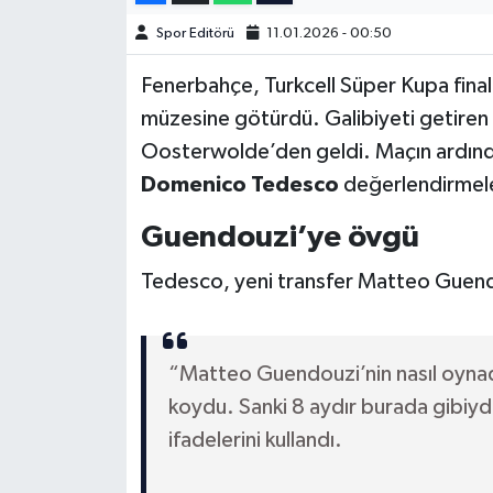
Spor Editörü
11.01.2026 - 00:50
Türkiye Basketbol Ligi
Fenerbahçe, Turkcell Süper Kupa final
Kadınlar Basketbol Ligi
müzesine götürdü. Galibiyeti getire
Oosterwolde’den geldi. Maçın ardın
Diğer Basketbol Ligleri
Domenico Tedesco
değerlendirmel
Formula 1
Guendouzi’ye övgü
Atletizm
Tedesco, yeni transfer Matteo Guendo
Hentbol
“Matteo Guendouzi’nin nasıl oynad
At Yarışı
koydu. Sanki 8 aydır burada gibiyd
ifadelerini kullandı.
Bisiklet