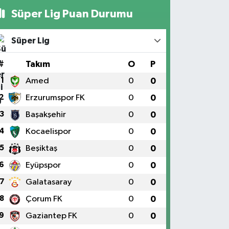
Süper Lig Puan Durumu
Süper Lig
#
Takım
O
P
1
Amed
0
0
2
Erzurumspor FK
0
0
3
Başakşehir
0
0
4
Kocaelispor
0
0
5
Beşiktaş
0
0
6
Eyüpspor
0
0
7
Galatasaray
0
0
8
Çorum FK
0
0
9
Gaziantep FK
0
0