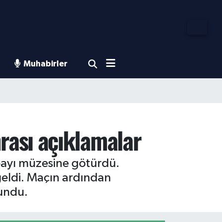
Muhabirler
rası açıklamalar
payı müzesine götürdü.
geldi. Maçın ardından
undu.