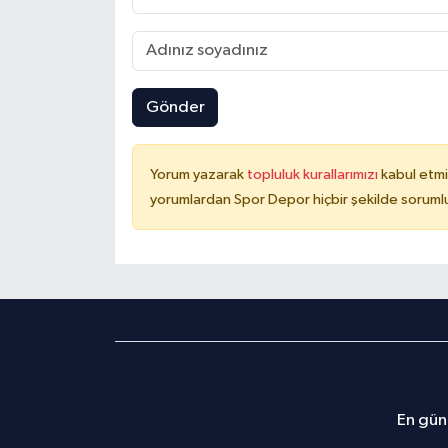
Gönder
Yorum yazarak
topluluk kurallarımızı
kabul etmi
yorumlardan Spor Depor hiçbir şekilde soruml
En günc