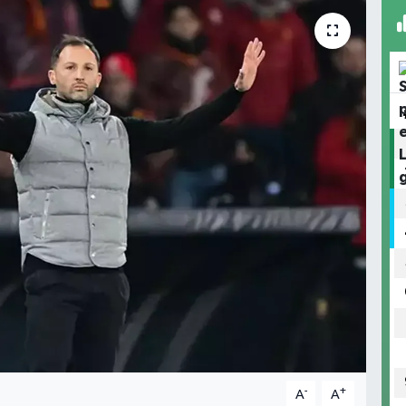
-
+
A
A