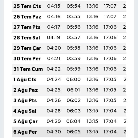
Boks
25 Tem Cts
04:15
05:54
13:16
17:07
20:27
26 Tem Paz
04:16
05:55
13:16
17:07
20:27
Güreş
27 Tem Pts
04:17
05:56
13:16
17:06
20:26
Halter
28 Tem Sal
04:19
05:57
13:16
17:06
20:25
29 Tem Çar
04:20
05:58
13:16
17:06
20:24
Motor Sporları
30 Tem Per
04:21
05:59
13:16
17:06
20:23
Su Sporları
31 Tem Cum
04:22
05:59
13:16
17:06
20:22
1 Ağu Cts
04:24
06:00
13:16
17:05
20:21
Diğer Spor Dalları
2 Ağu Paz
04:25
06:01
13:16
17:05
20:20
Futbolcular
3 Ağu Pts
04:26
06:02
13:16
17:05
20:19
4 Ağu Sal
04:28
06:03
13:15
17:04
20:18
5 Ağu Çar
04:29
06:04
13:15
17:04
20:17
6 Ağu Per
04:30
06:05
13:15
17:04
20:16