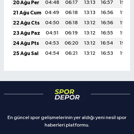
20 Ağu Per
04:48
06:17
13:13
16:57
19:59
21 Ağu Cum
04:49
06:18
13:13
16:56
19:58
22 Ağu Cts
04:50
06:18
13:12
16:56
19:56
23 Ağu Paz
04:51
06:19
13:12
16:55
19:55
24 Ağu Pts
04:53
06:20
13:12
16:54
19:54
25 Ağu Sal
04:54
06:21
13:12
16:53
19:52
En güncel spor gelişmelerinin yer aldığı yeni nesil spor
haberleri platformu.