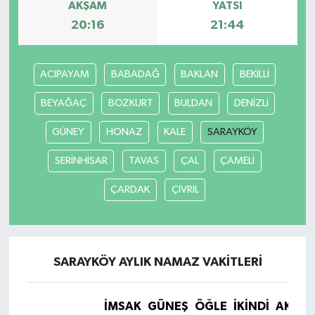
AKŞAM
YATSI
20:16
21:44
Türkiye Basketbol Ligi
Kadınlar Basketbol Ligi
ACIPAYAM
BABADAĞ
BAKLAN
BEKİLLİ
BEYAĞAÇ
BOZKURT
BULDAN
DENİZLİ
Diğer Basketbol Ligleri
GÜNEY
HONAZ
KALE
SARAYKÖY
Formula 1
SERİNHİSAR
TAVAS
ÇAL
ÇAMELİ
Atletizm
ÇARDAK
ÇİVRİL
Hentbol
At Yarışı
SARAYKÖY AYLIK NAMAZ VAKITLERI
Bisiklet
İMSAK
GÜNEŞ
ÖĞLE
İKINDI
AKŞA