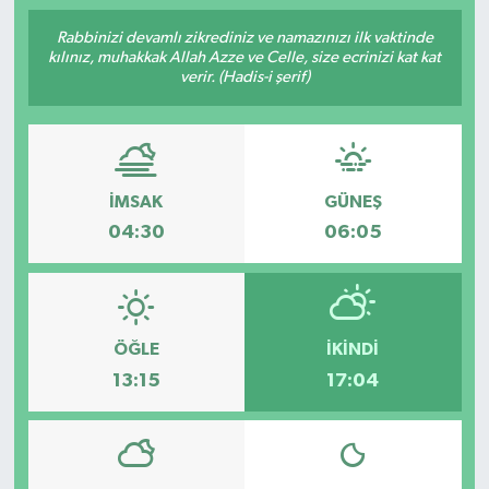
İngiltere Premier Lig
İngiltere Premier Lig
Rabbinizi devamlı zikrediniz ve namazınızı ilk vaktinde
kılınız, muhakkak Allah Azze ve Celle, size ecrinizi kat kat
verir. (Hadis-i şerif)
Almanya Bundesliga
La Liga
La Liga
Almanya Bundesliga
İMSAK
GÜNEŞ
Serie A
Serie A
04:30
06:05
Fransa Ligue 1
Eredevise
ÖĞLE
İKINDI
Portekiz Ligi
13:15
17:04
TFF 1.Lig
Diğer Futbol Ligleri