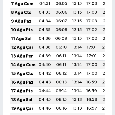
7 Ağu Cum
04:31
06:05
13:15
17:03
20:15
8 Ağu Cts
04:33
06:06
13:15
17:03
20:14
9 Ağu Paz
04:34
06:07
13:15
17:03
20:13
10 Ağu Pts
04:35
06:08
13:15
17:02
20:12
11 Ağu Sal
04:36
06:09
13:15
17:02
20:10
12 Ağu Çar
04:38
06:10
13:14
17:01
20:09
13 Ağu Per
04:39
06:11
13:14
17:01
20:08
14 Ağu Cum
04:40
06:11
13:14
17:00
20:07
15 Ağu Cts
04:42
06:12
13:14
17:00
20:06
16 Ağu Paz
04:43
06:13
13:14
16:59
20:04
17 Ağu Pts
04:44
06:14
13:14
16:59
20:03
18 Ağu Sal
04:45
06:15
13:13
16:58
20:02
19 Ağu Çar
04:46
06:16
13:13
16:57
20:00