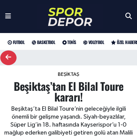
Futbol
Galatasaray
Türkiye Basketbol Ligi
Türk Tenisi
Sultanlar Ligi
Gündem
Nöbetçi Eczaneler
Fenerbahçe
Basketbol
EuroLeague
Grand Slam
Özel Haber
Hava Durumu
FUTBOL
BASKETBOL
TENIS
VOLEYBOL
ÖZEL HABER
Beşiktaş
NBA
Tenis
ATP
Futbol
Trafik Durumu
Trabzonspor
WTA
Voleybol
Basketbol
Süper Lig Puan Durumu ve Fikstür
BEŞIKTAŞ
Beşiktaş’tan El Bilal Toure
Trendyol Süper Lig
Özel Haberler
Şampiyonlar Ligi
Tüm Manşetler
kararı!
Şampiyonlar Ligi
Muhabirler
UEFA Avrupa Ligi
Son Dakika Haberleri
Beşiktaş’ta El Bilal Toure’nin geleceğiyle ilgili
önemli bir gelişme yaşandı. Siyah-beyazlılar,
Haber Arşivi
UEFA Avrupa Ligi
Arama
Avrupa Konferans Ligi
Süper Lig’in 18. haftasında Kayserispor’u 1-0
mağlup ederken galibiyeti getiren golü atan Malili
Avrupa Konferans Ligi
Trendyol Süper Lig