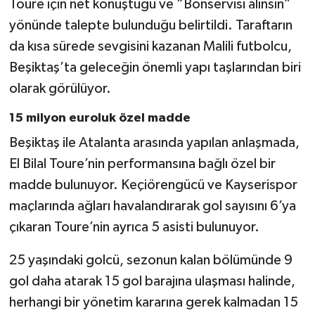
Toure için net konuştuğu ve “Bonservisi alınsın”
Boks
yönünde talepte bulunduğu belirtildi. Taraftarın
Güreş
da kısa sürede sevgisini kazanan Malili futbolcu,
Beşiktaş’ta geleceğin önemli yapı taşlarından biri
Halter
olarak görülüyor.
Motor Sporları
15 milyon euroluk özel madde
Beşiktaş ile Atalanta arasında yapılan anlaşmada,
Su Sporları
El Bilal Toure’nin performansına bağlı özel bir
madde bulunuyor. Keçiörengücü ve Kayserispor
Diğer Spor Dalları
maçlarında ağları havalandırarak gol sayısını 6’ya
Futbolcular
çıkaran Toure’nin ayrıca 5 asisti bulunuyor.
25 yaşındaki golcü, sezonun kalan bölümünde 9
gol daha atarak 15 gol barajına ulaşması halinde,
herhangi bir yönetim kararına gerek kalmadan 15