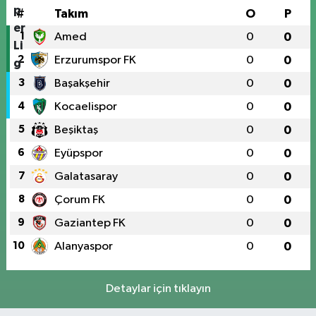
#
Takım
O
P
1
Amed
0
0
2
Erzurumspor FK
0
0
3
Başakşehir
0
0
4
Kocaelispor
0
0
5
Beşiktaş
0
0
6
Eyüpspor
0
0
7
Galatasaray
0
0
8
Çorum FK
0
0
9
Gaziantep FK
0
0
10
Alanyaspor
0
0
Detaylar için tıklayın