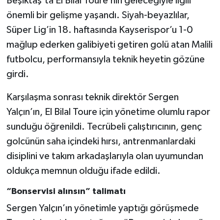
Beşiktaş’ta El Bilal Toure’nin geleceğiyle ilgili
önemli bir gelişme yaşandı. Siyah-beyazlılar,
Türkiye Basketbol Ligi
Süper Lig’in 18. haftasında Kayserispor’u 1-0
mağlup ederken galibiyeti getiren golü atan Malili
Kadınlar Basketbol Ligi
futbolcu, performansıyla teknik heyetin gözüne
Diğer Basketbol Ligleri
girdi.
Karşılaşma sonrası teknik direktör Sergen
Formula 1
Yalçın’ın, El Bilal Toure için yönetime olumlu rapor
Atletizm
sunduğu öğrenildi. Tecrübeli çalıştırıcının, genç
golcünün saha içindeki hırsı, antrenmanlardaki
Hentbol
disiplini ve takım arkadaşlarıyla olan uyumundan
oldukça memnun olduğu ifade edildi.
At Yarışı
“Bonservisi alınsın” talimatı
Bisiklet
Sergen Yalçın’ın yönetimle yaptığı görüşmede