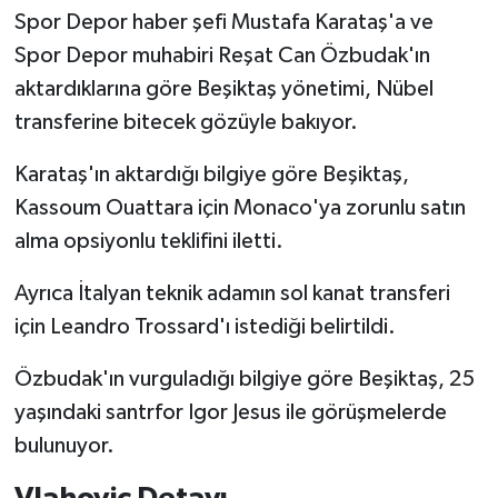
Boks
Spor Depor haber şefi Mustafa Karataş'a ve
Spor Depor muhabiri Reşat Can Özbudak'ın
Güreş
aktardıklarına göre
Beşiktaş yönetimi, Nübel
Halter
transferine bitecek gözüyle bakıyor.
Karataş'ın aktardığı bilgiye göre Beşiktaş,
Motor Sporları
Kassoum Ouattara için Monaco'ya zorunlu satın
Su Sporları
alma opsiyonlu teklifini iletti.
Diğer Spor Dalları
Ayrıca İtalyan teknik adamın sol kanat transferi
için Leandro Trossard'ı istediği belirtildi.
Futbolcular
Özbudak'ın vurguladığı bilgiye göre Beşiktaş, 25
yaşındaki santrfor Igor Jesus ile görüşmelerde
bulunuyor.