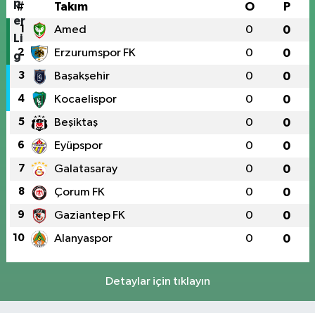
#
Takım
O
P
1
Amed
0
0
2
Erzurumspor FK
0
0
3
Başakşehir
0
0
4
Kocaelispor
0
0
5
Beşiktaş
0
0
6
Eyüpspor
0
0
7
Galatasaray
0
0
8
Çorum FK
0
0
9
Gaziantep FK
0
0
10
Alanyaspor
0
0
Detaylar için tıklayın