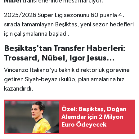
Nübel
transferlerinde mesai harcıyor.
Türkiye Basketbol Ligi
2025/2026 Süper Lig sezonunu 60 puanla 4.
sırada tamamlayan Beşiktaş, yeni sezon hedefleri
Kadınlar Basketbol Ligi
için çalışmalarına başladı.
Diğer Basketbol Ligleri
Beşiktaş'tan Transfer Haberleri:
Trossard, Nübel, Igor Jesus...
Formula 1
Vincenzo Italiano'yu teknik direktörlük görevine
Atletizm
getiren Siyah-beyazlı kulüp, planlamalarına hız
kazandırdı.
Hentbol
Özel: Beşiktaş, Doğan
At Yarışı
Alemdar için 2 Milyon
Euro Ödeyecek
Bisiklet