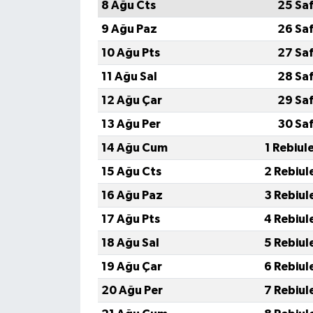
Boks
8 Ağu Cts
25 Sa
9 Ağu Paz
26 Sa
Güreş
10 Ağu Pts
27 Sa
Halter
11 Ağu Sal
28 Sa
12 Ağu Çar
29 Sa
Motor Sporları
13 Ağu Per
30 Sa
Su Sporları
14 Ağu Cum
1 Rebiul
15 Ağu Cts
2 Rebiul
Diğer Spor Dalları
16 Ağu Paz
3 Rebiul
Futbolcular
17 Ağu Pts
4 Rebiul
18 Ağu Sal
5 Rebiul
19 Ağu Çar
6 Rebiul
20 Ağu Per
7 Rebiul