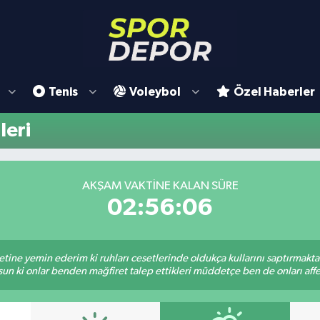
Tenis
Voleybol
Özel Haberler
leri
AKŞAM VAKTINE KALAN SÜRE
02:56:06
tine yemin ederim ki ruhları cesetlerinde oldukça kullarını saptırmakt
un ki onlar benden mağfiret talep ettikleri müddetçe ben de onları af