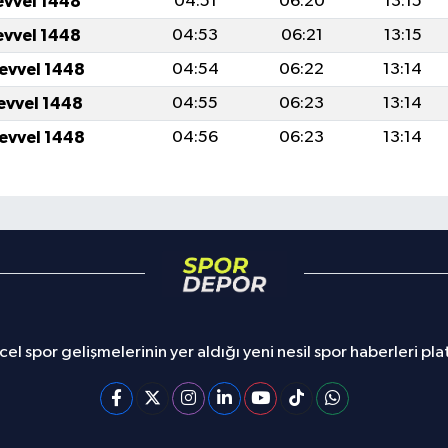
evvel 1448
04:51
06:20
13:15
evvel 1448
04:53
06:21
13:15
levvel 1448
04:54
06:22
13:14
levvel 1448
04:55
06:23
13:14
levvel 1448
04:56
06:23
13:14
el spor gelişmelerinin yer aldığı yeni nesil spor haberleri pl