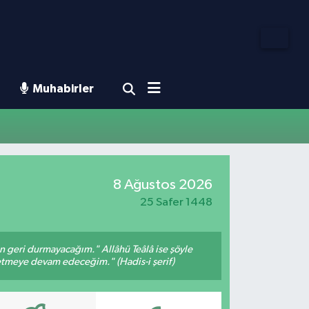
Muhabirler
8 Ağustos 2026
25 Safer 1448
an geri durmayacağım." Allâhü Teâlâ ise şöyle
fetmeye devam edeceğim." (Hadis-i şerif)