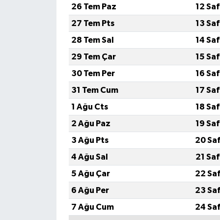
26 Tem Paz
12 Sa
Türkiye Basketbol Ligi
27 Tem Pts
13 Sa
28 Tem Sal
14 Sa
Kadınlar Basketbol Ligi
29 Tem Çar
15 Sa
Diğer Basketbol Ligleri
30 Tem Per
16 Sa
31 Tem Cum
17 Sa
Formula 1
1 Ağu Cts
18 Sa
Atletizm
2 Ağu Paz
19 Sa
3 Ağu Pts
20 Sa
Hentbol
4 Ağu Sal
21 Sa
At Yarışı
5 Ağu Çar
22 Sa
6 Ağu Per
23 Sa
Bisiklet
7 Ağu Cum
24 Sa