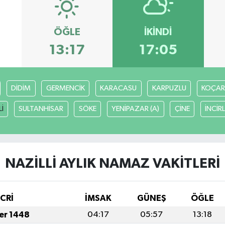
ÖĞLE
İKINDI
13:17
17:05
DİDİM
GERMENCİK
KARACASU
KARPUZLU
KOÇAR
İ
SULTANHİSAR
SÖKE
YENİPAZAR (A)
ÇİNE
İNCİR
NAZİLLİ AYLIK NAMAZ VAKITLERI
İCRİ
İMSAK
GÜNEŞ
ÖĞLE
fer 1448
04:17
05:57
13:18