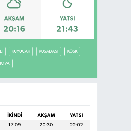
AKŞAM
YATSI
20:16
21:43
LI
KUYUCAK
KUŞADASI
KÖŞK
LİOVA
İKINDI
AKŞAM
YATSI
17:09
20:30
22:02