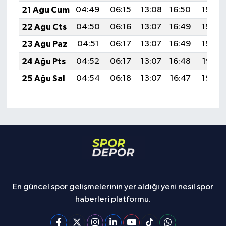
21 Ağu Cum
04:49
06:15
13:08
16:50
19:50
22 Ağu Cts
04:50
06:16
13:07
16:49
19:49
23 Ağu Paz
04:51
06:17
13:07
16:49
19:48
24 Ağu Pts
04:52
06:17
13:07
16:48
19:47
25 Ağu Sal
04:54
06:18
13:07
16:47
19:45
En güncel spor gelişmelerinin yer aldığı yeni nesil spor
haberleri platformu.