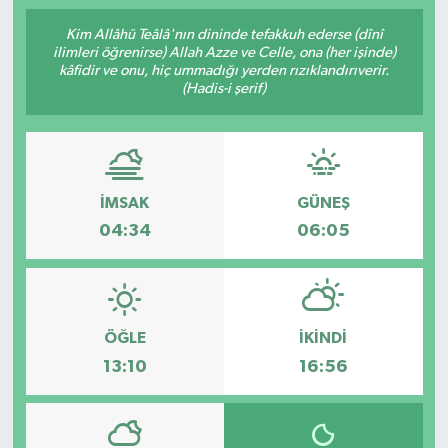
İngiltere Premier Lig
İngiltere Premier Lig
Kim Allâhü Teâlâ'nın dininde tefakkuh ederse (dînî
ilimleri öğrenirse) Allah Azze ve Celle, ona (her işinde)
kâfidir ve onu, hiç ummadığı yerden rızıklandırıverir.
Almanya Bundesliga
La Liga
(Hadis-i şerif)
La Liga
Almanya Bundesliga
Serie A
Serie A
İMSAK
GÜNEŞ
04:34
06:05
Fransa Ligue 1
Eredevise
ÖĞLE
İKINDI
Portekiz Ligi
13:10
16:56
TFF 1.Lig
Diğer Futbol Ligleri