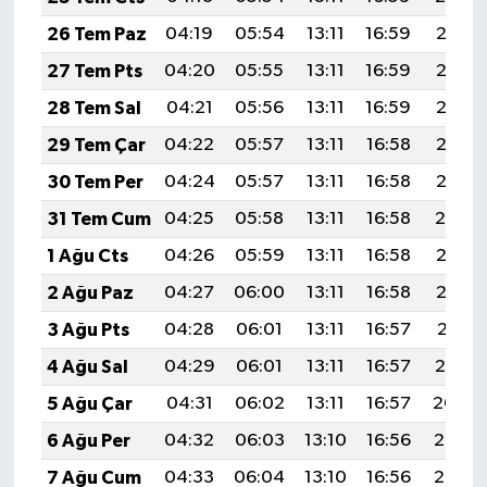
Boks
26 Tem Paz
04:19
05:54
13:11
16:59
20:18
Güreş
27 Tem Pts
04:20
05:55
13:11
16:59
20:17
28 Tem Sal
04:21
05:56
13:11
16:59
20:16
Halter
29 Tem Çar
04:22
05:57
13:11
16:58
20:15
Motor Sporları
30 Tem Per
04:24
05:57
13:11
16:58
20:15
31 Tem Cum
04:25
05:58
13:11
16:58
20:14
Su Sporları
1 Ağu Cts
04:26
05:59
13:11
16:58
20:13
Diğer Spor Dalları
2 Ağu Paz
04:27
06:00
13:11
16:58
20:12
3 Ağu Pts
04:28
06:01
13:11
16:57
20:11
Futbolcular
4 Ağu Sal
04:29
06:01
13:11
16:57
20:10
5 Ağu Çar
04:31
06:02
13:11
16:57
20:09
6 Ağu Per
04:32
06:03
13:10
16:56
20:08
7 Ağu Cum
04:33
06:04
13:10
16:56
20:07