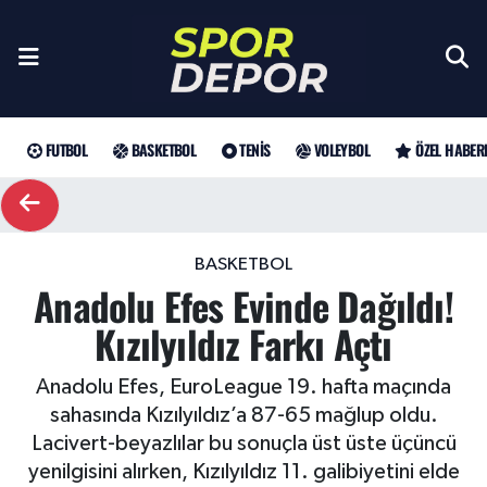
Futbol
Galatasaray
Türkiye Basketbol Ligi
Türk Tenisi
Sultanlar Ligi
Gündem
Nöbetçi Eczaneler
Fenerbahçe
Basketbol
EuroLeague
Grand Slam
Özel Haber
Hava Durumu
FUTBOL
BASKETBOL
TENIS
VOLEYBOL
ÖZEL HABER
Beşiktaş
NBA
Tenis
ATP
Futbol
Trafik Durumu
Trabzonspor
WTA
Voleybol
Basketbol
Süper Lig Puan Durumu ve Fikstür
BASKETBOL
Anadolu Efes Evinde Dağıldı!
Trendyol Süper Lig
Özel Haberler
Şampiyonlar Ligi
Tüm Manşetler
Kızılyıldız Farkı Açtı
Şampiyonlar Ligi
Muhabirler
UEFA Avrupa Ligi
Son Dakika Haberleri
Anadolu Efes, EuroLeague 19. hafta maçında
sahasında Kızılyıldız’a 87-65 mağlup oldu.
Haber Arşivi
UEFA Avrupa Ligi
Arama
Avrupa Konferans Ligi
Lacivert-beyazlılar bu sonuçla üst üste üçüncü
yenilgisini alırken, Kızılyıldız 11. galibiyetini elde
Avrupa Konferans Ligi
Trendyol Süper Lig