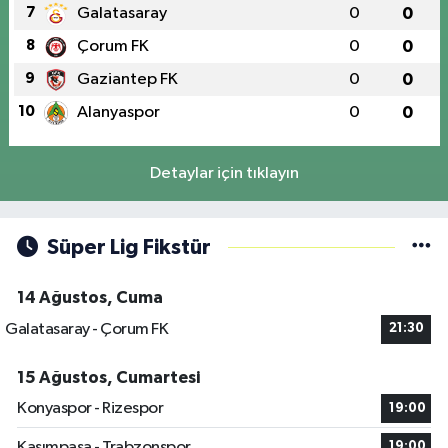
7
Galatasaray
0
0
8
Çorum FK
0
0
9
Gaziantep FK
0
0
10
Alanyaspor
0
0
Detaylar için tıklayın
Süper Lig Fikstür
14 Ağustos, Cuma
Galatasaray - Çorum FK
21:30
15 Ağustos, Cumartesi
Konyaspor - Rizespor
19:00
Kasımpaşa - Trabzonspor
19:00