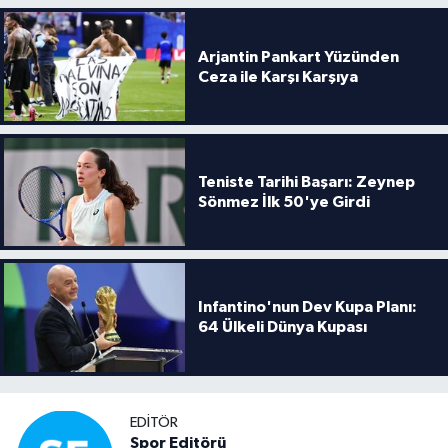
Arjantin Pankart Yüzünden
Ceza ile Karşı Karşıya
Teniste Tarihi Başarı: Zeynep
Sönmez İlk 50'ye Girdi
Infantino'nun Dev Kupa Planı:
64 Ülkeli Dünya Kupası
EDITÖR
Spor Editörü