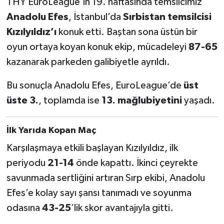
THY EuroLeague’in 19. haftasında temsilcimiz
Anadolu Efes
, İstanbul’da
Sırbistan temsilcisi
Türkiye Basketbol Ligi
Kızılyıldız’ı
konuk etti. Baştan sona üstün bir
oyun ortaya koyan konuk ekip, mücadeleyi
87-65
Kadınlar Basketbol Ligi
kazanarak parkeden galibiyetle ayrıldı.
Diğer Basketbol Ligleri
Bu sonuçla Anadolu Efes, EuroLeague’de
üst
Formula 1
üste 3.
, toplamda ise
13. mağlubiyetini
yaşadı.
Atletizm
İlk Yarıda Kopan Maç
Karşılaşmaya etkili başlayan Kızılyıldız, ilk
Hentbol
periyodu
21-14
önde kapattı. İkinci çeyrekte
At Yarışı
savunmada sertliğini artıran Sırp ekibi, Anadolu
Efes’e kolay sayı şansı tanımadı ve soyunma
Bisiklet
odasına
43-25
’lik skor avantajıyla gitti.