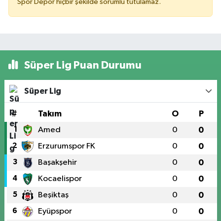
Spor Depor hiçbir şekilde sorumlu tutulamaz.
Süper Lig Puan Durumu
Süper Lig
#
Takım
O
P
1
Amed
0
0
2
Erzurumspor FK
0
0
3
Başakşehir
0
0
4
Kocaelispor
0
0
5
Beşiktaş
0
0
6
Eyüpspor
0
0