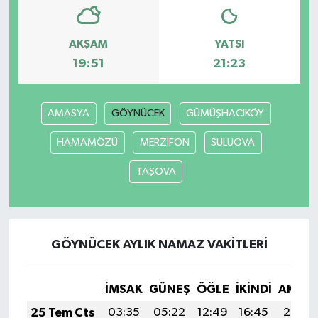
Türkiye Basketbol Ligi
AKŞAM
YATSI
19:51
21:23
Kadınlar Basketbol Ligi
Diğer Basketbol Ligleri
AMASYA
GÖYNÜCEK
GÜMÜŞHACIKÖY
Formula 1
HAMAMÖZÜ
MERZİFON
SULUOVA
TAŞOVA
Atletizm
Hentbol
GÖYNÜCEK AYLIK NAMAZ VAKITLERI
At Yarışı
Bisiklet
İMSAK
GÜNEŞ
ÖĞLE
İKINDI
AKŞA
25 Tem Cts
03:35
05:22
12:49
16:45
20:07