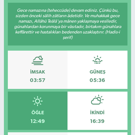
İngiltere Premier Lig
İngiltere Premier Lig
Gece namazına (teheccüde) devam ediniz. Çünkü bu,
sizden önceki sâlih zâtların âdetidir. Ve muhakkak gece
namazı, Allâhü Teâlâ'ya mânen yaklaşmaya vesîledir,
Almanya Bundesliga
La Liga
günahlardan korunmaya bir vâsıtadır, birtakım günahlara
keffârettir ve hastalıkları bedenden uzaklaştırır. (Hadis-i
şerif)
La Liga
Almanya Bundesliga
Serie A
Serie A
İMSAK
GÜNEŞ
Fransa Ligue 1
03:57
05:36
Eredevise
Portekiz Ligi
ÖĞLE
İKINDI
TFF 1.Lig
12:49
16:39
Diğer Futbol Ligleri