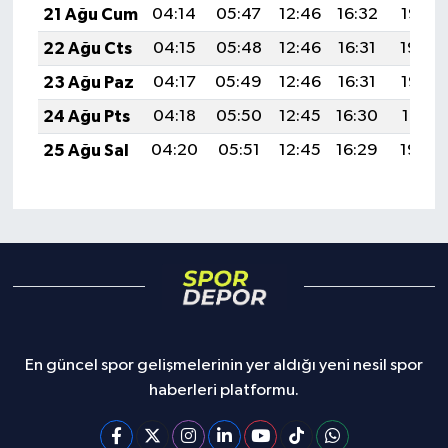
21 Ağu Cum
04:14
05:47
12:46
16:32
19:35
22 Ağu Cts
04:15
05:48
12:46
16:31
19:34
23 Ağu Paz
04:17
05:49
12:46
16:31
19:32
24 Ağu Pts
04:18
05:50
12:45
16:30
19:31
25 Ağu Sal
04:20
05:51
12:45
16:29
19:29
En güncel spor gelişmelerinin yer aldığı yeni nesil spor
haberleri platformu.