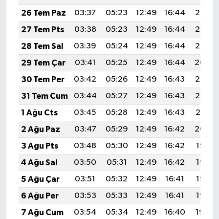
Boks
26 Tem Paz
03:37
05:23
12:49
16:44
20:06
Güreş
27 Tem Pts
03:38
05:23
12:49
16:44
20:06
28 Tem Sal
03:39
05:24
12:49
16:44
20:05
Halter
29 Tem Çar
03:41
05:25
12:49
16:44
20:04
Motor Sporları
30 Tem Per
03:42
05:26
12:49
16:43
20:03
31 Tem Cum
03:44
05:27
12:49
16:43
20:02
Su Sporları
1 Ağu Cts
03:45
05:28
12:49
16:43
20:01
Diğer Spor Dalları
2 Ağu Paz
03:47
05:29
12:49
16:42
20:00
3 Ağu Pts
03:48
05:30
12:49
16:42
19:58
Futbolcular
4 Ağu Sal
03:50
05:31
12:49
16:42
19:57
5 Ağu Çar
03:51
05:32
12:49
16:41
19:56
6 Ağu Per
03:53
05:33
12:49
16:41
19:55
7 Ağu Cum
03:54
05:34
12:49
16:40
19:54