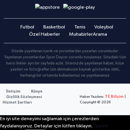
Futbol
Basketbol
Tenis
Voleybol
Özel Haberler
Muhabirler
Arama
Sitede yayınlanan içerik ve yorumlardan yazarları sorumludur.
Yayınlanan yorumlardan Spor Depor sorumlu tutulamaz. Sitedeki tüm
harici linkler ayrı bir sayfada açılır. Sitemizde yayınlanan haber, köşe
yazıları ve fotoğraflar izin alınmaksızın kaynak gösterilse dahi,
herhangi bir ortamda kullanılamaz ve yayınlanamaz
İletişim
Künye
Haber Yazılımı:
TE Bilişim
|
Gizlilik Sözleşmesi
Copyright © 2026
Hizmet Şartları
En iyi site deneyimi sağlamak için çerezlerden
faydalanıyoruz. Detaylar için lütfen tıklayın.
Gizlilik