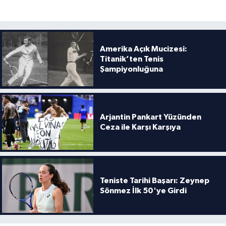
Boks
Güreş
Amerika Açık Mucizesi:
Halter
Titanik’ten Tenis
Şampiyonluğuna
Motor Sporları
Su Sporları
Arjantin Pankart Yüzünden
Ceza ile Karşı Karşıya
Diğer Spor Dalları
Futbolcular
Teniste Tarihi Başarı: Zeynep
Sönmez İlk 50'ye Girdi