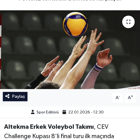
İngiltere Premier Lig
İngiltere Premier Lig
Almanya Bundesliga
La Liga
La Liga
Almanya Bundesliga
Serie A
Serie A
Fransa Ligue 1
Eredevise
Paylaş
-
+
A
A
Portekiz Ligi
Spor Editörü
22.01.2026 - 12:30
TFF 1.Lig
Altekma Erkek Voleybol Takımı
, CEV
Challenge Kupası 8’li final turu ilk maçında
Diğer Futbol Ligleri