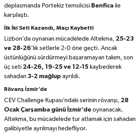
deplasmanda Portekiz temsilcisi
Benfica
ile
karşılaştı.
Türkiye Basketbol Ligi
İlk İki Seti Kazandı, Maçı Kaybetti
Kadınlar Basketbol Ligi
Lizbon’da oynanan mücadelede Altekma,
25-23
Diğer Basketbol Ligleri
ve 28-26
’lık setlerle 2-0 öne geçti. Ancak
üstünlüğünü sürdürmeyi başaramayan takım, son
Formula 1
üç seti
24-26, 19-25 ve 12-15
kaybederek
sahadan
3-2 mağlup
ayrıldı.
Atletizm
Rövanş İzmir’de
Hentbol
CEV Challenge Kupası’ndaki serinin rövanşı,
28
Ocak Çarşamba günü İzmir’de
oynanacak.
At Yarışı
Altekma, bu mücadelede tur atlamak için sahadan
Bisiklet
galibiyetle ayrılmayı hedefliyor.