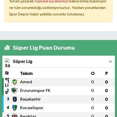
Yorum yazarak
topluluk kurallarımızı
kabul etmiş bulunuyor
ve tüm sorumluluğu üstleniyorsunuz. Yazılan yorumlardan
Spor Depor hiçbir şekilde sorumlu tutulamaz.
Süper Lig Puan Durumu
Süper Lig
#
Takım
O
P
1
Amed
0
0
2
Erzurumspor FK
0
0
3
Başakşehir
0
0
4
Kocaelispor
0
0
5
Beşiktaş
0
0