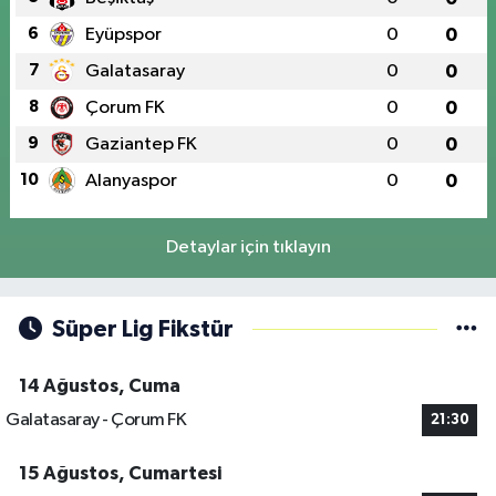
6
Eyüpspor
0
0
7
Galatasaray
0
0
8
Çorum FK
0
0
9
Gaziantep FK
0
0
10
Alanyaspor
0
0
Detaylar için tıklayın
Süper Lig Fikstür
14 Ağustos, Cuma
Galatasaray - Çorum FK
21:30
15 Ağustos, Cumartesi