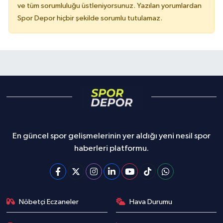
ve tüm sorumluluğu üstleniyorsunuz. Yazılan yorumlardan
Spor Depor hiçbir şekilde sorumlu tutulamaz.
En güncel spor gelişmelerinin yer aldığı yeni nesil spor
haberleri platformu.
Nöbetçi Eczaneler
Hava Durumu