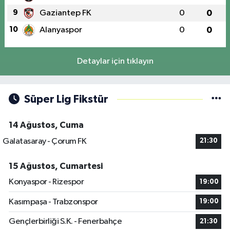
9
Gaziantep FK
0
0
10
Alanyaspor
0
0
Detaylar için tıklayın
Süper Lig Fikstür
14 Ağustos, Cuma
Galatasaray - Çorum FK
21:30
15 Ağustos, Cumartesi
Konyaspor - Rizespor
19:00
Kasımpaşa - Trabzonspor
19:00
Gençlerbirliği S.K. - Fenerbahçe
21:30