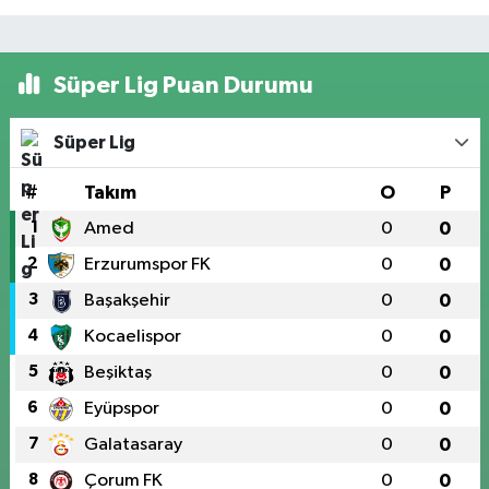
Süper Lig Puan Durumu
Süper Lig
#
Takım
O
P
1
Amed
0
0
2
Erzurumspor FK
0
0
3
Başakşehir
0
0
4
Kocaelispor
0
0
5
Beşiktaş
0
0
6
Eyüpspor
0
0
7
Galatasaray
0
0
8
Çorum FK
0
0