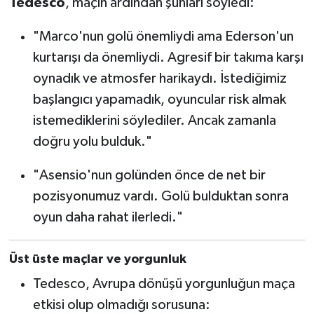
Tedesco
, maçın ardından şunları söyledi:
Türkiye Basketbol Ligi
"Marco'nun golü önemliydi ama Ederson'un
kurtarışı da önemliydi. Agresif bir takıma karşı
Kadınlar Basketbol Ligi
oynadık ve atmosfer harikaydı. İstediğimiz
başlangıcı yapamadık, oyuncular risk almak
Diğer Basketbol Ligleri
istemediklerini söylediler. Ancak zamanla
Formula 1
doğru yolu bulduk."
"Asensio'nun golünden önce de net bir
Atletizm
pozisyonumuz vardı. Golü bulduktan sonra
Hentbol
oyun daha rahat ilerledi."
At Yarışı
Üst üste maçlar ve yorgunluk
Bisiklet
Tedesco, Avrupa dönüşü yorgunluğun maça
etkisi olup olmadığı sorusuna: