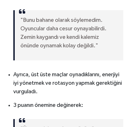
Boks
Güreş
"Bunu bahane olarak söylemedim.
Oyuncular daha cesur oynayabilirdi.
Halter
Zemin kaygandı ve kendi kalemiz
Motor Sporları
önünde oynamak kolay değildi."
Su Sporları
Diğer Spor Dalları
Ayrıca, üst üste maçlar oynadıklarını, enerjiyi
iyi yönetmek ve rotasyon yapmak gerektiğini
Futbolcular
vurguladı.
3 puanın önemine değinerek: