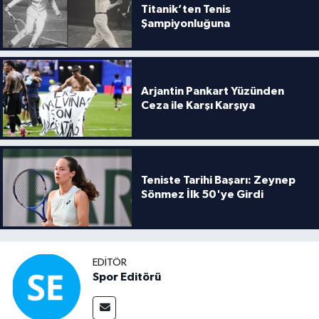
Titanik’ten Tenis
Şampiyonluğuna
Arjantin Pankart Yüzünden
Ceza ile Karşı Karşıya
Teniste Tarihi Başarı: Zeynep
Sönmez İlk 50'ye Girdi
EDITÖR
Spor Editörü