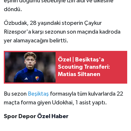
eşinin doğumu sebebiyle izin aldı ve ülkesine
döndü.
Türkiye Basketbol Ligi
Özbudak, 28 yaşındaki stoperin Çaykur
Kadınlar Basketbol Ligi
Rizespor'a karşı sezonun son maçında kadroda
yer alamayacağını belirtti.
Diğer Basketbol Ligleri
Formula 1
Özel | Beşiktaş'a
Scouting Transferi:
Atletizm
Matias Siltanen
Hentbol
Bu sezon
Beşiktaş
formasıyla tüm kulvarlarda 22
maçta forma giyen Udokhai, 1 asist yaptı.
At Yarışı
Spor Depor
Özel Haber
Bisiklet