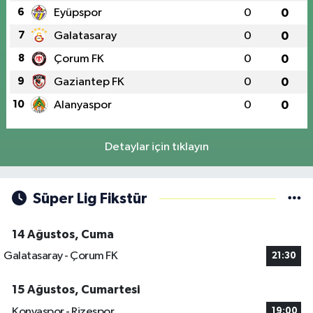
6
Eyüpspor
0
0
7
Galatasaray
0
0
8
Çorum FK
0
0
9
Gaziantep FK
0
0
10
Alanyaspor
0
0
Detaylar için tıklayın
Süper Lig Fikstür
14 Ağustos, Cuma
Galatasaray - Çorum FK
21:30
15 Ağustos, Cumartesi
Konyaspor - Rizespor
19:00