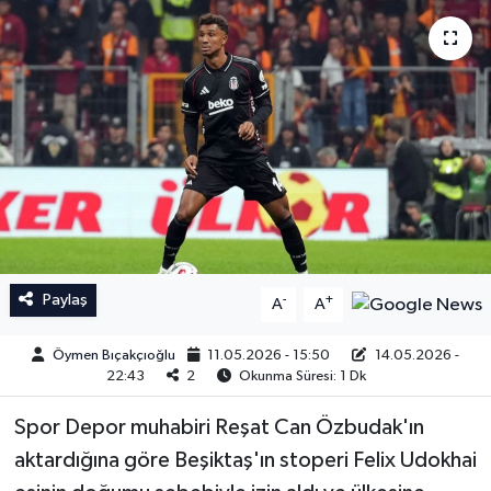
İngiltere Premier Lig
İngiltere Premier Lig
Almanya Bundesliga
La Liga
La Liga
Almanya Bundesliga
Serie A
Serie A
Fransa Ligue 1
Paylaş
-
+
A
A
Eredevise
Öymen Bıçakçıoğlu
11.05.2026 - 15:50
14.05.2026 -
Portekiz Ligi
22:43
2
Okunma Süresi: 1 Dk
Spor Depor muhabiri Reşat Can Özbudak'ın
TFF 1.Lig
aktardığına göre Beşiktaş'ın stoperi Felix Udokhai
Diğer Futbol Ligleri