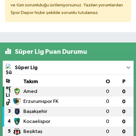
ve tüm sorumluluğu üstleniyorsunuz. Yazılan yorumlardan
Spor Depor hiçbir şekilde sorumlu tutulamaz.
Süper Lig Puan Durumu
Süper Lig
#
Takım
O
P
1
Amed
0
0
2
Erzurumspor FK
0
0
3
Başakşehir
0
0
4
Kocaelispor
0
0
5
Beşiktaş
0
0