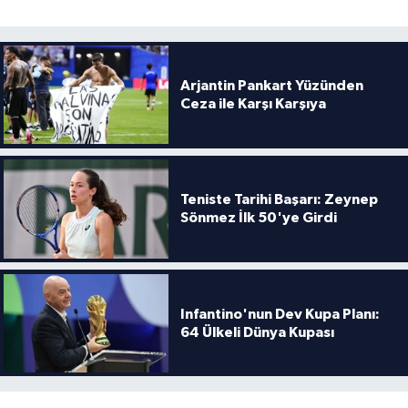
Boks
Güreş
Arjantin Pankart Yüzünden
Halter
Ceza ile Karşı Karşıya
Motor Sporları
Su Sporları
Teniste Tarihi Başarı: Zeynep
Sönmez İlk 50'ye Girdi
Diğer Spor Dalları
Futbolcular
Infantino'nun Dev Kupa Planı:
64 Ülkeli Dünya Kupası