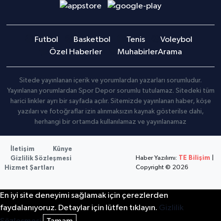
Futbol
Basketbol
Tenis
Voleybol
Özel Haberler
Muhabirler
Arama
Sitede yayınlanan içerik ve yorumlardan yazarları sorumludur.
Yayınlanan yorumlardan Spor Depor sorumlu tutulamaz. Sitedeki tüm
harici linkler ayrı bir sayfada açılır. Sitemizde yayınlanan haber, köşe
yazıları ve fotoğraflar izin alınmaksızın kaynak gösterilse dahi,
herhangi bir ortamda kullanılamaz ve yayınlanamaz
İletişim
Künye
Haber Yazılımı:
TE Bilişim
|
Gizlilik Sözleşmesi
Copyright © 2026
Hizmet Şartları
En iyi site deneyimi sağlamak için çerezlerden
faydalanıyoruz. Detaylar için lütfen tıklayın.
Gizlilik