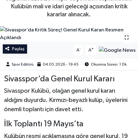
Kulübün mali ve idari geleceği açısından kritik
İngiltere Premier Lig
İngiltere Premier Lig
kararlar alınacak.
Almanya Bundesliga
La Liga
La Liga
Almanya Bundesliga
Paylaş
-
+
A
A
Serie A
Serie A
Spor Editörü
04.05.2026 - 19:45
Okunma Süresi: 1 Dk
Fransa Ligue 1
Sivasspor’da Genel Kurul Kararı
Eredevise
Sivasspor Kulübü, olağan genel kurul kararı
aldığını duyurdu. Kırmızı-beyazlı kulüp, üyelerini
Portekiz Ligi
önemli toplantı için davet etti.
TFF 1.Lig
İlk Toplantı 19 Mayıs’ta
Kulübün resmi açıklamasına göre genel kurul, 19
Diğer Futbol Ligleri