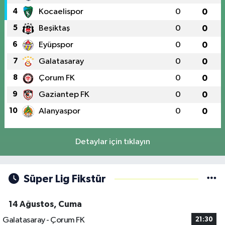
4
Kocaelispor
0
0
5
Beşiktaş
0
0
6
Eyüpspor
0
0
7
Galatasaray
0
0
8
Çorum FK
0
0
9
Gaziantep FK
0
0
10
Alanyaspor
0
0
Detaylar için tıklayın
Süper Lig Fikstür
14 Ağustos, Cuma
Galatasaray - Çorum FK
21:30