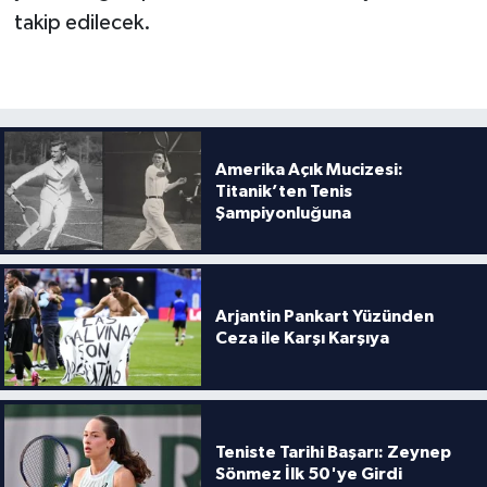
takip edilecek.
Amerika Açık Mucizesi:
Titanik’ten Tenis
Şampiyonluğuna
Arjantin Pankart Yüzünden
Ceza ile Karşı Karşıya
Teniste Tarihi Başarı: Zeynep
Sönmez İlk 50'ye Girdi