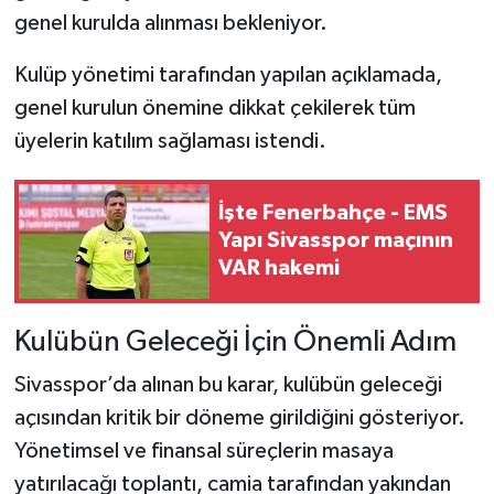
Boks
genel kurulda alınması bekleniyor.
Güreş
Kulüp yönetimi tarafından yapılan açıklamada,
genel kurulun önemine dikkat çekilerek tüm
Halter
üyelerin katılım sağlaması istendi.
Motor Sporları
İşte Fenerbahçe - EMS
Su Sporları
Yapı Sivasspor maçının
VAR hakemi
Diğer Spor Dalları
Kulübün Geleceği İçin Önemli Adım
Futbolcular
Sivasspor’da alınan bu karar, kulübün geleceği
açısından kritik bir döneme girildiğini gösteriyor.
Yönetimsel ve finansal süreçlerin masaya
yatırılacağı toplantı, camia tarafından yakından