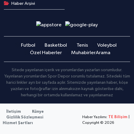
Haber Arşivi
Futbol
Basketbol
Tenis
Voleybol
Özel Haberler
Muhabirler
Arama
Sitede yayınlanan içerik ve yorumlardan yazarları sorumludur.
Yayınlanan yorumlardan Spor Depor sorumlu tutulamaz. Sitedeki tüm
harici linkler ayrı bir sayfada açılır. Sitemizde yayınlanan haber, köşe
yazıları ve fotoğraflar izin alınmaksızın kaynak gösterilse dahi,
herhangi bir ortamda kullanılamaz ve yayınlanamaz
İletişim
Künye
Haber Yazılımı:
TE Bilişim
|
Gizlilik Sözleşmesi
Copyright © 2026
Hizmet Şartları