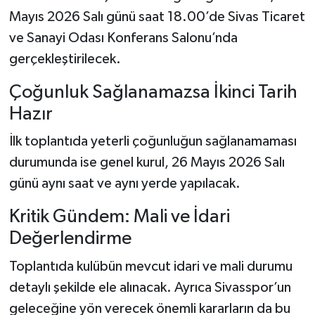
Mayıs 2026 Salı günü saat 18.00’de Sivas Ticaret
Türkiye Basketbol Ligi
ve Sanayi Odası Konferans Salonu’nda
gerçekleştirilecek.
Kadınlar Basketbol Ligi
Çoğunluk Sağlanamazsa İkinci Tarih
Diğer Basketbol Ligleri
Hazır
Formula 1
İlk toplantıda yeterli çoğunluğun sağlanamaması
durumunda ise genel kurul, 26 Mayıs 2026 Salı
Atletizm
günü aynı saat ve aynı yerde yapılacak.
Hentbol
Kritik Gündem: Mali ve İdari
Değerlendirme
At Yarışı
Toplantıda kulübün mevcut idari ve mali durumu
Bisiklet
detaylı şekilde ele alınacak. Ayrıca Sivasspor’un
geleceğine yön verecek önemli kararların da bu