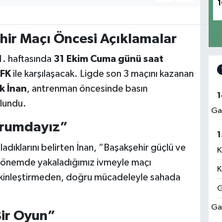
1
hir Maçı Öncesi Açıklamalar
1. haftasında
31 Ekim Cuma günü saat
 FK
ile karşılaşacak. Ligde son 3 maçını kazanan
k İnan
, antrenman öncesinde basın
1
lundu.
Ga
urumdayız”
1
ladıklarını belirten İnan, “Başakşehir güçlü ve
K
 dönemde yakaladığımız ivmeyle maçı
K
kinleştirmeden, doğru mücadeleyle sahada
G
Ga
ir Oyun”