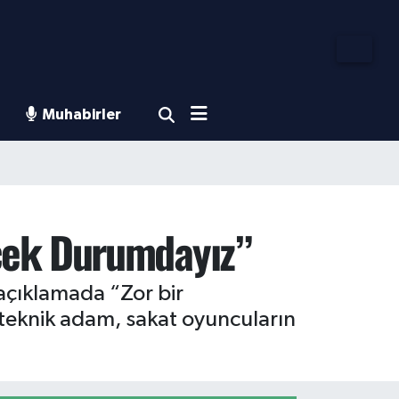
Muhabirler
ecek Durumdayız”
 açıklamada “Zor bir
eknik adam, sakat oyuncuların