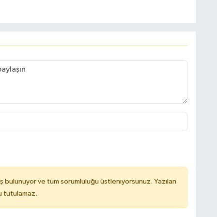
ş bulunuyor ve tüm sorumluluğu üstleniyorsunuz. Yazılan
u tutulamaz.