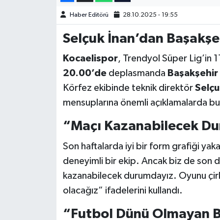
Haber Editörü
28.10.2025 - 19:55
Türkiye Basketbol Ligi
Selçuk İnan’dan Başakşe
Kadınlar Basketbol Ligi
Kocaelispor
, Trendyol Süper Lig’in 1
20.00’de
deplasmanda
Başakşehir
Diğer Basketbol Ligleri
Körfez ekibinde teknik direktör
Selçu
Formula 1
mensuplarına önemli açıklamalarda bu
Atletizm
“Maçı Kazanabilecek D
Son haftalarda iyi bir form grafiği yaka
Hentbol
deneyimli bir ekip. Ancak biz de son
At Yarışı
kazanabilecek durumdayız. Oyunu çir
olacağız” ifadelerini kullandı.
Bisiklet
“Futbol Dünü Olmayan B