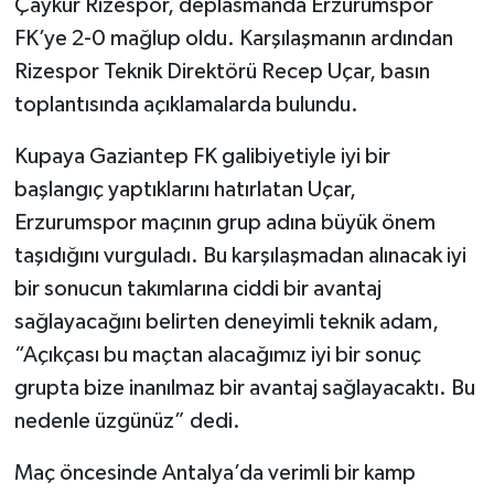
Çaykur Rizespor, deplasmanda Erzurumspor
FK’ye 2-0 mağlup oldu. Karşılaşmanın ardından
Türkiye Basketbol Ligi
Rizespor Teknik Direktörü Recep Uçar, basın
toplantısında açıklamalarda bulundu.
Kadınlar Basketbol Ligi
Kupaya Gaziantep FK galibiyetiyle iyi bir
Diğer Basketbol Ligleri
başlangıç yaptıklarını hatırlatan Uçar,
Formula 1
Erzurumspor maçının grup adına büyük önem
taşıdığını vurguladı. Bu karşılaşmadan alınacak iyi
Atletizm
bir sonucun takımlarına ciddi bir avantaj
sağlayacağını belirten deneyimli teknik adam,
Hentbol
“Açıkçası bu maçtan alacağımız iyi bir sonuç
grupta bize inanılmaz bir avantaj sağlayacaktı. Bu
At Yarışı
nedenle üzgünüz” dedi.
Bisiklet
Maç öncesinde Antalya’da verimli bir kamp