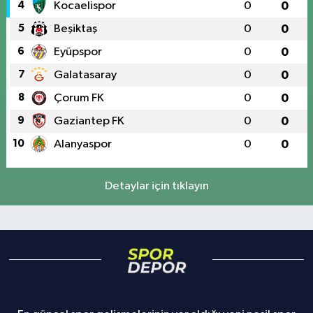
4
Kocaelispor
0
0
5
Beşiktaş
0
0
6
Eyüpspor
0
0
7
Galatasaray
0
0
8
Çorum FK
0
0
9
Gaziantep FK
0
0
10
Alanyaspor
0
0
Detaylar için tıklayın