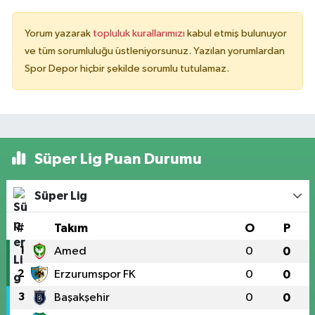
Yorum yazarak
topluluk kurallarımızı
kabul etmiş bulunuyor
ve tüm sorumluluğu üstleniyorsunuz. Yazılan yorumlardan
Spor Depor hiçbir şekilde sorumlu tutulamaz.
Süper Lig Puan Durumu
Süper Lig
#
Takım
O
P
1
Amed
0
0
2
Erzurumspor FK
0
0
3
Başakşehir
0
0