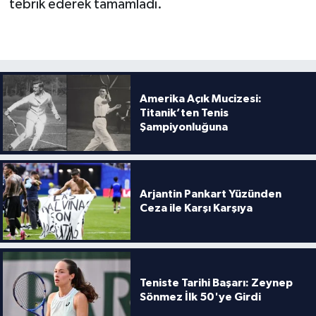
tebrik ederek tamamladı.
Amerika Açık Mucizesi:
Titanik’ten Tenis
Şampiyonluğuna
Arjantin Pankart Yüzünden
Ceza ile Karşı Karşıya
Teniste Tarihi Başarı: Zeynep
Sönmez İlk 50'ye Girdi