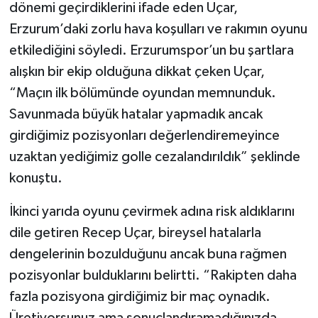
Boks
dönemi geçirdiklerini ifade eden Uçar,
Erzurum’daki zorlu hava koşulları ve rakımın oyunu
Güreş
etkilediğini söyledi. Erzurumspor’un bu şartlara
alışkın bir ekip olduğuna dikkat çeken Uçar,
Halter
“Maçın ilk bölümünde oyundan memnunduk.
Savunmada büyük hatalar yapmadık ancak
Motor Sporları
girdiğimiz pozisyonları değerlendiremeyince
Su Sporları
uzaktan yediğimiz golle cezalandırıldık” şeklinde
konuştu.
Diğer Spor Dalları
İkinci yarıda oyunu çevirmek adına risk aldıklarını
Futbolcular
dile getiren Recep Uçar, bireysel hatalarla
dengelerinin bozulduğunu ancak buna rağmen
pozisyonlar bulduklarını belirtti. “Rakipten daha
fazla pozisyona girdiğimiz bir maç oynadık.
Üretiyorsunuz ama sonuçlandıramadığınızda