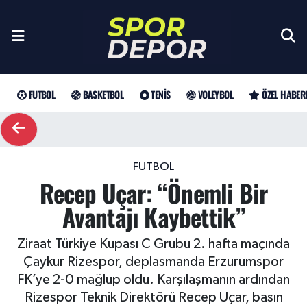
Futbol
Galatasaray
Türkiye Basketbol Ligi
Türk Tenisi
Sultanlar Ligi
Gündem
Nöbetçi Eczaneler
Fenerbahçe
Basketbol
EuroLeague
Grand Slam
Özel Haber
Hava Durumu
FUTBOL
BASKETBOL
TENIS
VOLEYBOL
ÖZEL HABER
Beşiktaş
NBA
Tenis
ATP
Futbol
Trafik Durumu
Trabzonspor
WTA
Voleybol
Basketbol
Süper Lig Puan Durumu ve Fikstür
FUTBOL
Recep Uçar: “Önemli Bir
Trendyol Süper Lig
Özel Haberler
Şampiyonlar Ligi
Tüm Manşetler
Avantajı Kaybettik”
Şampiyonlar Ligi
Muhabirler
UEFA Avrupa Ligi
Son Dakika Haberleri
Ziraat Türkiye Kupası C Grubu 2. hafta maçında
Çaykur Rizespor, deplasmanda Erzurumspor
Haber Arşivi
UEFA Avrupa Ligi
Arama
Avrupa Konferans Ligi
FK’ye 2-0 mağlup oldu. Karşılaşmanın ardından
Rizespor Teknik Direktörü Recep Uçar, basın
Avrupa Konferans Ligi
Trendyol Süper Lig