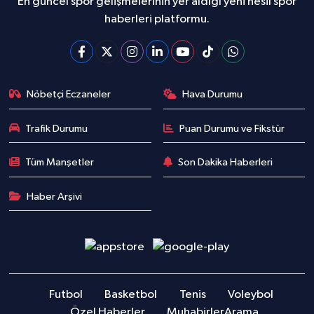
En güncel spor gelişmelerinin yer aldığı yeni nesil spor
haberleri platformu.
Nöbetçi Eczaneler
Hava Durumu
Trafik Durumu
Puan Durumu ve Fikstür
Tüm Manşetler
Son Dakika Haberleri
Haber Arşivi
Futbol
Basketbol
Tenis
Voleybol
Özel Haberler
Muhabirler
Arama