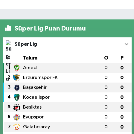
Süper Lig Puan Durumu
Süper Lig
#
Takım
O
P
1
Amed
0
0
2
Erzurumspor FK
0
0
3
Başakşehir
0
0
4
Kocaelispor
0
0
5
Beşiktaş
0
0
6
Eyüpspor
0
0
7
Galatasaray
0
0