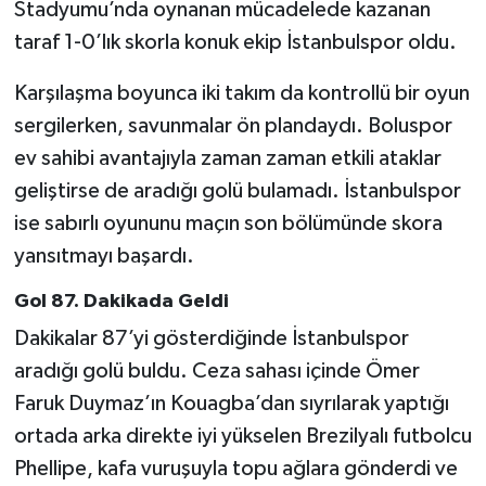
Stadyumu’nda oynanan mücadelede kazanan
taraf 1-0’lık skorla konuk ekip İstanbulspor oldu.
Türkiye Basketbol Ligi
Karşılaşma boyunca iki takım da kontrollü bir oyun
Kadınlar Basketbol Ligi
sergilerken, savunmalar ön plandaydı. Boluspor
ev sahibi avantajıyla zaman zaman etkili ataklar
Diğer Basketbol Ligleri
geliştirse de aradığı golü bulamadı. İstanbulspor
Formula 1
ise sabırlı oyununu maçın son bölümünde skora
yansıtmayı başardı.
Atletizm
Gol 87. Dakikada Geldi
Hentbol
Dakikalar 87’yi gösterdiğinde İstanbulspor
aradığı golü buldu. Ceza sahası içinde Ömer
At Yarışı
Faruk Duymaz’ın Kouagba’dan sıyrılarak yaptığı
ortada arka direkte iyi yükselen Brezilyalı futbolcu
Bisiklet
Phellipe, kafa vuruşuyla topu ağlara gönderdi ve