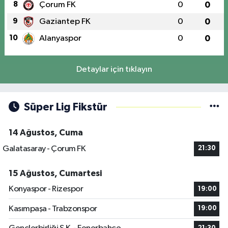
8
Çorum FK
0
0
9
Gaziantep FK
0
0
10
Alanyaspor
0
0
Detaylar için tıklayın
Süper Lig Fikstür
14 Ağustos, Cuma
Galatasaray - Çorum FK
21:30
15 Ağustos, Cumartesi
Konyaspor - Rizespor
19:00
Kasımpaşa - Trabzonspor
19:00