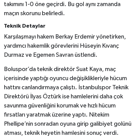
Boks
takımını 1-0 öne geçirdi. Bu gol aynı zamanda
maçın skorunu belirledi.
Güreş
Teknik Detaylar
Halter
Karşılaşmayı hakem Berkay Erdemir yönetirken,
yardımcı hakemlik görevlerini Hüseyin Kıvanç
Motor Sporları
Durmaz ve Egemen Savran üstlendi.
Su Sporları
Boluspor’da teknik direktör Suat Kaya, maç
içerisinde yaptığı oyuncu değişiklikleriyle hücum
Diğer Spor Dalları
hattını canlandırmaya çalıştı. İstanbulspor Teknik
Futbolcular
Direktörü İlyas Öztürk ise hamlelerini daha çok
savunma güvenliğini korumak ve hızlı hücum
fırsatları yaratmak üzerine yaptı. Nitekim
Phellipe’nin sonradan oyuna girip galibiyet golünü
atması, teknik heyetin hamlesini sonuç verdi.