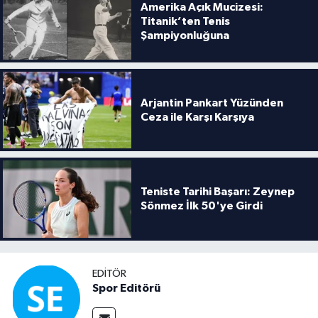
Amerika Açık Mucizesi:
Titanik’ten Tenis
Şampiyonluğuna
Arjantin Pankart Yüzünden
Ceza ile Karşı Karşıya
Teniste Tarihi Başarı: Zeynep
Sönmez İlk 50'ye Girdi
EDITÖR
Spor Editörü