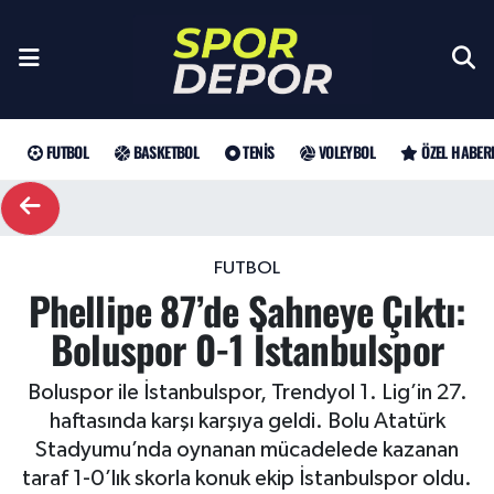
Futbol
Galatasaray
Türkiye Basketbol Ligi
Türk Tenisi
Sultanlar Ligi
Gündem
Nöbetçi Eczaneler
Fenerbahçe
Basketbol
EuroLeague
Grand Slam
Özel Haber
Hava Durumu
FUTBOL
BASKETBOL
TENIS
VOLEYBOL
ÖZEL HABER
Beşiktaş
NBA
Tenis
ATP
Futbol
Trafik Durumu
Trabzonspor
WTA
Voleybol
Basketbol
Süper Lig Puan Durumu ve Fikstür
FUTBOL
Phellipe 87’de Sahneye Çıktı:
Trendyol Süper Lig
Özel Haberler
Şampiyonlar Ligi
Tüm Manşetler
Boluspor 0-1 İstanbulspor
Şampiyonlar Ligi
Muhabirler
UEFA Avrupa Ligi
Son Dakika Haberleri
Boluspor ile İstanbulspor, Trendyol 1. Lig’in 27.
haftasında karşı karşıya geldi. Bolu Atatürk
Haber Arşivi
UEFA Avrupa Ligi
Arama
Avrupa Konferans Ligi
Stadyumu’nda oynanan mücadelede kazanan
taraf 1-0’lık skorla konuk ekip İstanbulspor oldu.
Avrupa Konferans Ligi
Trendyol Süper Lig