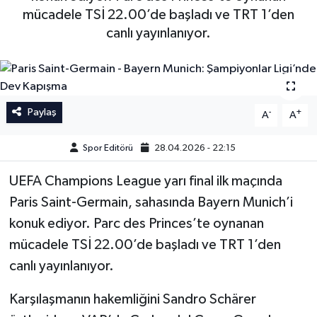
mücadele TSİ 22.00’de başladı ve TRT 1’den
İngiltere Premier Lig
İngiltere Premier Lig
canlı yayınlanıyor.
Almanya Bundesliga
La Liga
La Liga
Almanya Bundesliga
Paylaş
-
+
A
A
Serie A
Serie A
Spor Editörü
28.04.2026 - 22:15
Fransa Ligue 1
UEFA Champions League yarı final ilk maçında
Paris Saint-Germain, sahasında Bayern Munich’i
Eredevise
konuk ediyor. Parc des Princes’te oynanan
Portekiz Ligi
mücadele TSİ 22.00’de başladı ve TRT 1’den
canlı yayınlanıyor.
TFF 1.Lig
Karşılaşmanın hakemliğini Sandro Schärer
Diğer Futbol Ligleri