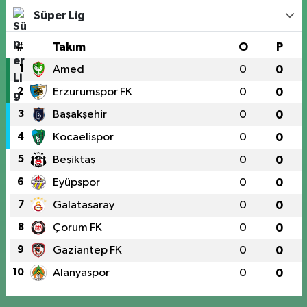
Süper Lig
#
Takım
O
P
1
Amed
0
0
2
Erzurumspor FK
0
0
3
Başakşehir
0
0
4
Kocaelispor
0
0
5
Beşiktaş
0
0
6
Eyüpspor
0
0
7
Galatasaray
0
0
8
Çorum FK
0
0
9
Gaziantep FK
0
0
10
Alanyaspor
0
0