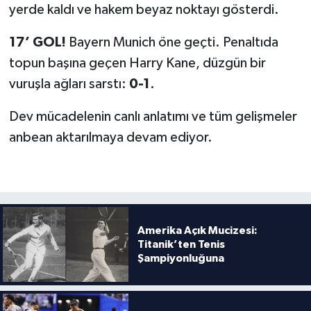
Boks
yerde kaldı ve hakem beyaz noktayı gösterdi.
Güreş
17’ GOL!
Bayern Munich öne geçti. Penaltıda
topun başına geçen Harry Kane, düzgün bir
Halter
vuruşla ağları sarstı:
0-1
.
Motor Sporları
Dev mücadelenin canlı anlatımı ve tüm gelişmeler
anbean aktarılmaya devam ediyor.
Su Sporları
Diğer Spor Dalları
Futbolcular
Amerika Açık Mucizesi:
Titanik’ten Tenis
Şampiyonluğuna