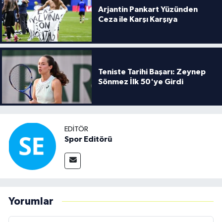
Arjantin Pankart Yüzünden
Ceza ile Karşı Karşıya
Teniste Tarihi Başarı: Zeynep
Sönmez İlk 50'ye Girdi
EDITÖR
Spor Editörü
Yorumlar