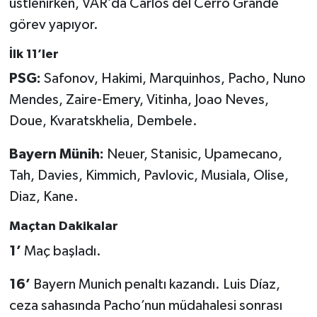
üstlenirken, VAR’da Carlos del Cerro Grande
görev yapıyor.
Türkiye Basketbol Ligi
İlk 11’ler
Kadınlar Basketbol Ligi
PSG:
Safonov, Hakimi, Marquinhos, Pacho, Nuno
Mendes, Zaire-Emery, Vitinha, Joao Neves,
Diğer Basketbol Ligleri
Doue, Kvaratskhelia, Dembele.
Formula 1
Bayern Münih:
Neuer, Stanisic, Upamecano,
Tah, Davies, Kimmich, Pavlovic, Musiala, Olise,
Atletizm
Diaz, Kane.
Hentbol
Maçtan Dakikalar
At Yarışı
1’
Maç başladı.
16’
Bayern Munich penaltı kazandı. Luis Díaz,
Bisiklet
ceza sahasında Pacho’nun müdahalesi sonrası