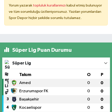
Yorum yazarak
topluluk kurallarımızı
kabul etmiş bulunuyor
ve tüm sorumluluğu üstleniyorsunuz. Yazılan yorumlardan
Spor Depor hiçbir şekilde sorumlu tutulamaz.
Süper Lig Puan Durumu
Süper Lig
#
Takım
O
P
1
Amed
0
0
2
Erzurumspor FK
0
0
3
Başakşehir
0
0
4
Kocaelispor
0
0