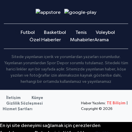
Futbol
Basketbol
Tenis
Voleybol
Özel Haberler
Muhabirler
Arama
Sitede yayınlanan içerik ve yorumlardan yazarları sorumludur.
Yayınlanan yorumlardan Spor Depor sorumlu tutulamaz. Sitedeki tüm
harici linkler ayrı bir sayfada açılır. Sitemizde yayınlanan haber, köşe
yazıları ve fotoğraflar izin alınmaksızın kaynak gösterilse dahi,
herhangi bir ortamda kullanılamaz ve yayınlanamaz
İletişim
Künye
Haber Yazılımı:
TE Bilişim
|
Gizlilik Sözleşmesi
Copyright © 2026
Hizmet Şartları
En iyi site deneyimi sağlamak için çerezlerden