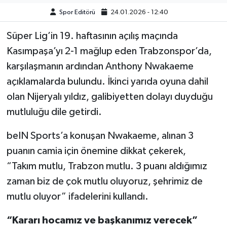
Spor Editörü
24.01.2026 - 12:40
Türkiye Basketbol Ligi
Süper Lig’in 19. haftasının açılış maçında
Kadınlar Basketbol Ligi
Kasımpaşa’yı 2-1 mağlup eden Trabzonspor’da,
karşılaşmanın ardından Anthony Nwakaeme
Diğer Basketbol Ligleri
açıklamalarda bulundu. İkinci yarıda oyuna dahil
olan Nijeryalı yıldız, galibiyetten dolayı duyduğu
Formula 1
mutluluğu dile getirdi.
Atletizm
beIN Sports’a konuşan Nwakaeme, alınan 3
puanın camia için önemine dikkat çekerek,
Hentbol
“Takım mutlu, Trabzon mutlu. 3 puanı aldığımız
At Yarışı
zaman biz de çok mutlu oluyoruz, şehrimiz de
mutlu oluyor” ifadelerini kullandı.
Bisiklet
“Kararı hocamız ve başkanımız verecek”