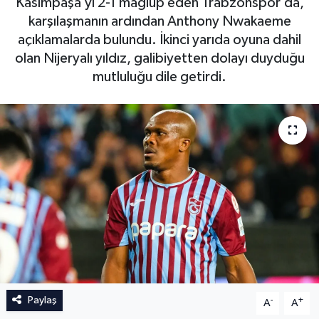
Kasımpaşa’yı 2-1 mağlup eden Trabzonspor’da,
karşılaşmanın ardından Anthony Nwakaeme
İngiltere Premier Lig
İngiltere Premier Lig
açıklamalarda bulundu. İkinci yarıda oyuna dahil
olan Nijeryalı yıldız, galibiyetten dolayı duyduğu
Almanya Bundesliga
La Liga
mutluluğu dile getirdi.
La Liga
Almanya Bundesliga
Serie A
Serie A
Fransa Ligue 1
Eredevise
Portekiz Ligi
TFF 1.Lig
Paylaş
-
+
A
A
Diğer Futbol Ligleri