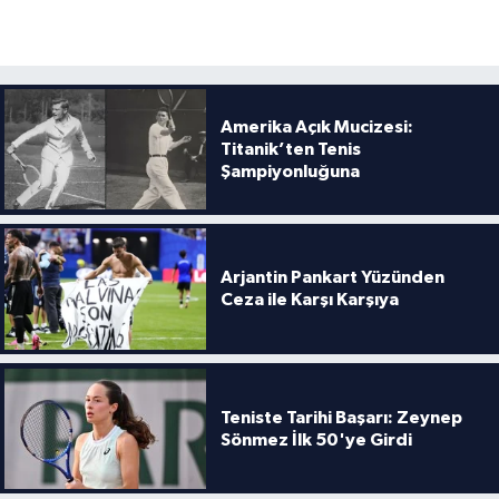
Amerika Açık Mucizesi:
Titanik’ten Tenis
Şampiyonluğuna
Arjantin Pankart Yüzünden
Ceza ile Karşı Karşıya
Teniste Tarihi Başarı: Zeynep
Sönmez İlk 50'ye Girdi