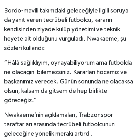
Boks
Bordo-mavili takımdaki geleceğiyle ilgili soruya
Güreş
da yanıt veren tecrübeli futbolcu, kararın
kendisinden ziyade kulüp yönetimi ve teknik
Halter
heyete ait olduğunu vurguladı. Nwakaeme, şu
sözleri kullandı:
Motor Sporları
“Hâlâ sağlıklıyım, oynayabiliyorum ama futbolda
Su Sporları
ne olacağını bilemezsiniz. Kararları hocamız ve
başkanımız verecek. Günün sonunda ne olacaksa
Diğer Spor Dalları
olsun, kalsam da gitsem de hep birlikte
Futbolcular
göreceğiz.”
Nwakaeme’nin açıklamaları, Trabzonspor
taraftarları arasında tecrübeli futbolcunun
geleceğine yönelik merakı artırdı.