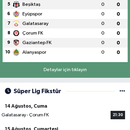
5
Beşiktaş
0
0
6
Eyüpspor
0
0
7
Galatasaray
0
0
8
Çorum FK
0
0
9
Gaziantep FK
0
0
10
Alanyaspor
0
0
Detaylar için tıklayın
Süper Lig Fikstür
14 Ağustos, Cuma
Galatasaray - Çorum FK
21:30
15 Ağustos, Cumartesi