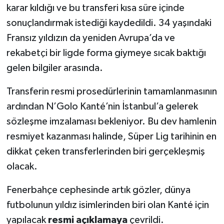
Boks
karar kıldığı ve bu transferi kısa süre içinde
sonuçlandırmak istediği kaydedildi. 34 yaşındaki
Güreş
Fransız yıldızın da yeniden Avrupa’da ve
rekabetçi bir ligde forma giymeye sıcak baktığı
Halter
gelen bilgiler arasında.
Motor Sporları
Transferin resmi prosedürlerinin tamamlanmasının
Su Sporları
ardından N’Golo Kanté’nin İstanbul’a gelerek
sözleşme imzalaması bekleniyor. Bu dev hamlenin
Diğer Spor Dalları
resmiyet kazanması halinde, Süper Lig tarihinin en
dikkat çeken transferlerinden biri gerçekleşmiş
Futbolcular
olacak.
Fenerbahçe cephesinde artık gözler, dünya
futbolunun yıldız isimlerinden biri olan Kanté için
yapılacak
resmi açıklamaya
çevrildi.