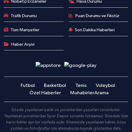
Nöbetçi Eczaneler
Hava Durumu
Trafik Durumu
Puan Durumu ve Fikstür
Tüm Manşetler
Son Dakika Haberleri
Haber Arşivi
Futbol
Basketbol
Tenis
Voleybol
Özel Haberler
Muhabirler
Arama
Sitede yayınlanan içerik ve yorumlardan yazarları sorumludur.
Yayınlanan yorumlardan Spor Depor sorumlu tutulamaz. Sitedeki tüm
harici linkler ayrı bir sayfada açılır. Sitemizde yayınlanan haber, köşe
yazıları ve fotoğraflar izin alınmaksızın kaynak gösterilse dahi,