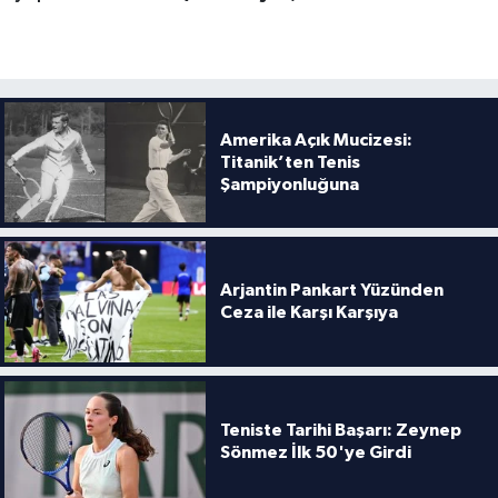
Amerika Açık Mucizesi:
Titanik’ten Tenis
Şampiyonluğuna
Arjantin Pankart Yüzünden
Ceza ile Karşı Karşıya
Teniste Tarihi Başarı: Zeynep
Sönmez İlk 50'ye Girdi