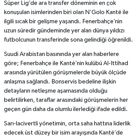
Süper Lig’de ara transfer döneminin en çok
konuşulan isimlerinden biri olan N’Golo Kanté ile
Türkiye Basketbol Ligi
ilgili sıcak bir gelişme yaşandı. Fenerbahçe’nin
Kadınlar Basketbol Ligi
uzun süredir gündeminde yer alan dünya yıldızı
futbolcunun transferinde sona gelindiği öğrenildi.
Diğer Basketbol Ligleri
Suudi Arabistan basınında yer alan haberlere
Formula 1
göre; Fenerbahçe ile Kanté’nin kulübü Al-Ittihad
arasında yürütülen görüşmelerde büyük ölçüde
Atletizm
anlaşma sağlandı. Bonservis bedeline ilişkin
detayların netleşme aşamasında olduğu
Hentbol
belirtilirken, taraflar arasındaki görüşmelerin her
At Yarışı
geçen gün daha da olumlu ilerlediği ifade edildi.
Sarı-lacivertli yönetimin, orta saha hattına liderlik
Bisiklet
edecek üst düzey bir isim arayışında Kanté’de