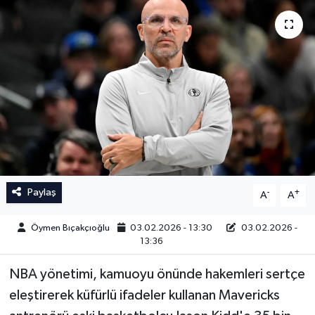
İngiltere Premier Lig
İngiltere Premier Lig
Almanya Bundesliga
La Liga
La Liga
Almanya Bundesliga
Serie A
Serie A
Fransa Ligue 1
Paylaş
-
+
A
A
Eredevise
Öymen Bıçakçıoğlu
03.02.2026 - 13:30
03.02.2026 -
Portekiz Ligi
13:36
NBA yönetimi, kamuoyu önünde hakemleri sertçe
TFF 1.Lig
eleştirerek küfürlü ifadeler kullanan Mavericks
Diğer Futbol Ligleri