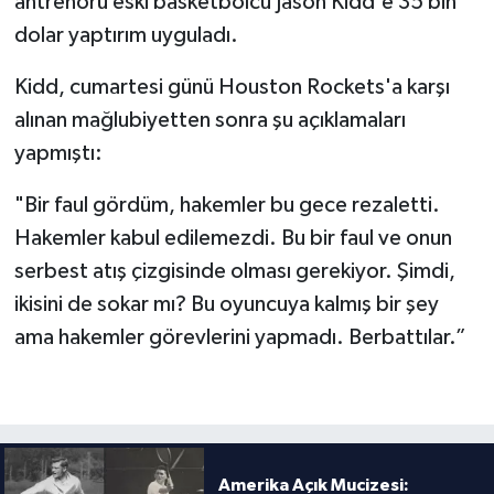
antrenörü eski basketbolcu Jason Kidd'e 35 bin
dolar yaptırım uyguladı.
Türkiye Basketbol Ligi
Kidd, cumartesi günü Houston Rockets'a karşı
Kadınlar Basketbol Ligi
alınan mağlubiyetten sonra şu açıklamaları
yapmıştı:
Diğer Basketbol Ligleri
"Bir faul gördüm, hakemler bu gece rezaletti.
Formula 1
Hakemler kabul edilemezdi. Bu bir faul ve onun
serbest atış çizgisinde olması gerekiyor. Şimdi,
Atletizm
ikisini de sokar mı? Bu oyuncuya kalmış bir şey
Hentbol
ama hakemler görevlerini yapmadı. Berbattılar.”
At Yarışı
Bisiklet
Amerika Açık Mucizesi: