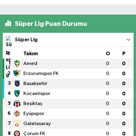
Süper Lig Puan Durumu
Süper Lig
#
Takım
O
P
1
Amed
0
0
2
Erzurumspor FK
0
0
3
Başakşehir
0
0
4
Kocaelispor
0
0
5
Beşiktaş
0
0
6
Eyüpspor
0
0
7
Galatasaray
0
0
8
Çorum FK
0
0