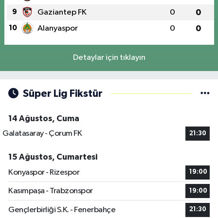
9
Gaziantep FK
0
0
10
Alanyaspor
0
0
Detaylar için tıklayın
Süper Lig Fikstür
14 Ağustos, Cuma
Galatasaray - Çorum FK
21:30
15 Ağustos, Cumartesi
Konyaspor - Rizespor
19:00
Kasımpaşa - Trabzonspor
19:00
Gençlerbirliği S.K. - Fenerbahçe
21:30