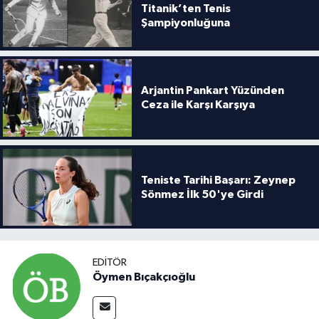
Boks
Titanik’ten Tenis
Şampiyonluğuna
Güreş
Halter
Arjantin Pankart Yüzünden
Ceza ile Karşı Karşıya
Motor Sporları
Su Sporları
Teniste Tarihi Başarı: Zeynep
Diğer Spor Dalları
Sönmez İlk 50'ye Girdi
Futbolcular
EDITÖR
Öymen Bıçakçıoğlu