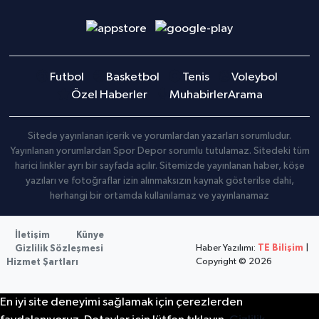
Futbol
Basketbol
Tenis
Voleybol
Özel Haberler
Muhabirler
Arama
Sitede yayınlanan içerik ve yorumlardan yazarları sorumludur.
Yayınlanan yorumlardan Spor Depor sorumlu tutulamaz. Sitedeki tüm
harici linkler ayrı bir sayfada açılır. Sitemizde yayınlanan haber, köşe
yazıları ve fotoğraflar izin alınmaksızın kaynak gösterilse dahi,
herhangi bir ortamda kullanılamaz ve yayınlanamaz
İletişim
Künye
Haber Yazılımı:
TE Bilişim
|
Gizlilik Sözleşmesi
Copyright © 2026
Hizmet Şartları
En iyi site deneyimi sağlamak için çerezlerden