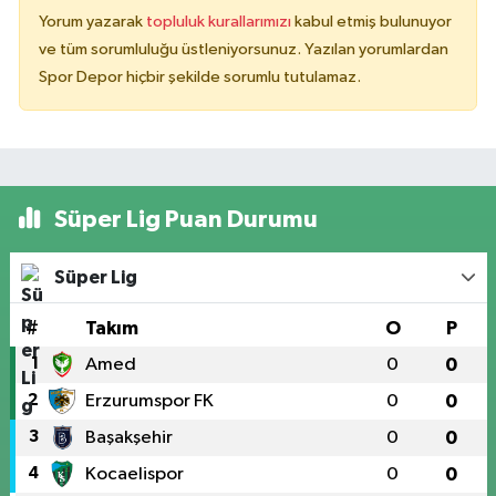
Yorum yazarak
topluluk kurallarımızı
kabul etmiş bulunuyor
ve tüm sorumluluğu üstleniyorsunuz. Yazılan yorumlardan
Spor Depor hiçbir şekilde sorumlu tutulamaz.
Süper Lig Puan Durumu
Süper Lig
#
Takım
O
P
1
Amed
0
0
2
Erzurumspor FK
0
0
3
Başakşehir
0
0
4
Kocaelispor
0
0