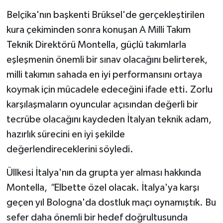
Belçika'nın başkenti Brüksel'de gerçekleştirilen
Türkiye Basketbol Ligi
kura çekiminden sonra konuşan A Milli Takım
Teknik Direktörü Montella, güçlü takımlarla
Kadınlar Basketbol Ligi
eşleşmenin önemli bir sınav olacağını belirterek,
milli takımın sahada en iyi performansını ortaya
Diğer Basketbol Ligleri
koymak için mücadele edeceğini ifade etti. Zorlu
Formula 1
karşılaşmaların oyuncular açısından değerli bir
tecrübe olacağını kaydeden İtalyan teknik adam,
Atletizm
hazırlık sürecini en iyi şekilde
değerlendireceklerini söyledi.
Hentbol
Üllkesi İtalya'nın da grupta yer alması hakkında
At Yarışı
Montella,
"
Elbette özel olacak. İtalya'ya karşı
Bisiklet
geçen yıl Bologna'da dostluk maçı oynamıştık. Bu
sefer daha önemli bir hedef doğrultusunda