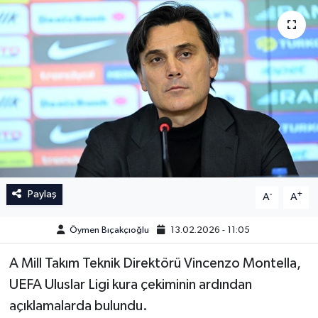
İngiltere Premier Lig
İngiltere Premier Lig
Almanya Bundesliga
La Liga
La Liga
Almanya Bundesliga
Serie A
Serie A
Fransa Ligue 1
Paylaş
-
+
A
A
Eredevise
Öymen Bıçakçıoğlu
13.02.2026 - 11:05
Portekiz Ligi
A Mill Takım Teknik Direktörü Vincenzo Montella,
TFF 1.Lig
UEFA Uluslar Ligi kura çekiminin ardından
açıklamalarda bulundu.
Diğer Futbol Ligleri