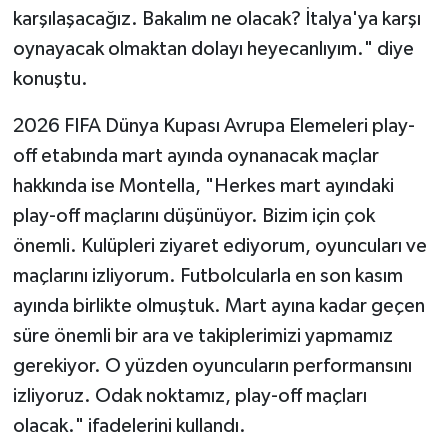
Boks
karşılaşacağız. Bakalım ne olacak? İtalya'ya karşı
oynayacak olmaktan dolayı heyecanlıyım." diye
Güreş
konuştu.
Halter
2026 FIFA Dünya Kupası Avrupa Elemeleri play-
off etabında mart ayında oynanacak maçlar
Motor Sporları
hakkında ise Montella, "Herkes mart ayındaki
Su Sporları
play-off maçlarını düşünüyor. Bizim için çok
önemli. Kulüpleri ziyaret ediyorum, oyuncuları ve
Diğer Spor Dalları
maçlarını izliyorum. Futbolcularla en son kasım
ayında birlikte olmuştuk. Mart ayına kadar geçen
Futbolcular
süre önemli bir ara ve takiplerimizi yapmamız
gerekiyor. O yüzden oyuncuların performansını
izliyoruz. Odak noktamız, play-off maçları
olacak." ifadelerini kullandı.