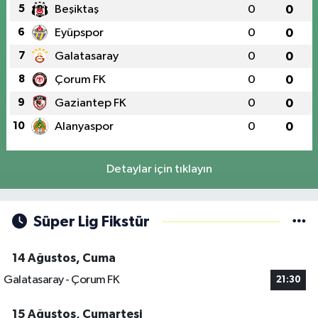
5
Beşiktaş
0
0
6
Eyüpspor
0
0
7
Galatasaray
0
0
8
Çorum FK
0
0
9
Gaziantep FK
0
0
10
Alanyaspor
0
0
Detaylar için tıklayın
Süper Lig Fikstür
14 Ağustos, Cuma
Galatasaray - Çorum FK
21:30
15 Ağustos, Cumartesi