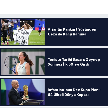
Arjantin Pankart Yüzünden
Ceza ile Karşı Karşıya
Teniste Tarihi Başarı: Zeynep
Sönmez İlk 50'ye Girdi
Infantino'nun Dev Kupa Planı:
64 Ülkeli Dünya Kupası