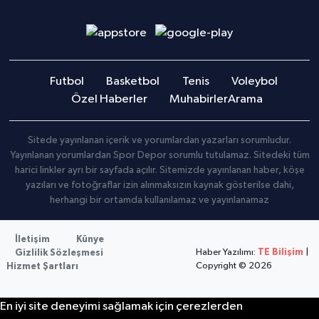
Futbol
Basketbol
Tenis
Voleybol
Özel Haberler
Muhabirler
Arama
Sitede yayınlanan içerik ve yorumlardan yazarları sorumludur.
Yayınlanan yorumlardan Spor Depor sorumlu tutulamaz. Sitedeki tüm
harici linkler ayrı bir sayfada açılır. Sitemizde yayınlanan haber, köşe
yazıları ve fotoğraflar izin alınmaksızın kaynak gösterilse dahi,
herhangi bir ortamda kullanılamaz ve yayınlanamaz
İletişim
Künye
Haber Yazılımı:
TE Bilişim
|
Gizlilik Sözleşmesi
Copyright © 2026
Hizmet Şartları
En iyi site deneyimi sağlamak için çerezlerden