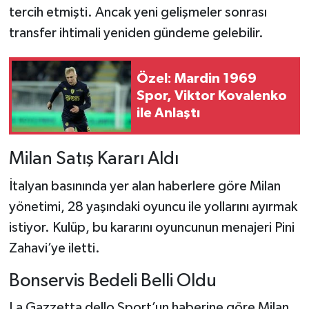
tercih etmişti. Ancak yeni gelişmeler sonrası
Türkiye Basketbol Ligi
transfer ihtimali yeniden gündeme gelebilir.
Kadınlar Basketbol Ligi
Özel: Mardin 1969
Spor, Viktor Kovalenko
Diğer Basketbol Ligleri
ile Anlaştı
Formula 1
Milan Satış Kararı Aldı
Atletizm
İtalyan basınında yer alan haberlere göre Milan
yönetimi, 28 yaşındaki oyuncu ile yollarını ayırmak
Hentbol
istiyor. Kulüp, bu kararını oyuncunun menajeri Pini
At Yarışı
Zahavi’ye iletti.
Bonservis Bedeli Belli Oldu
Bisiklet
La Gazzetta dello Sport’un haberine göre Milan,