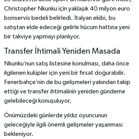
Boks
Christopher Nkunku için yaklaşık 40 milyon euro
bonservis bedeli belirledi. İtalyan ekibi, bu
Güreş
satıştan elde edeceği gelirle hücum hattına yeni
Halter
bir takviye yapmayı planlıyor.
Motor Sporları
Transfer İhtimali Yeniden Masada
Nkunku’nun satış listesine konulması, daha önce
Su Sporları
ilgilenen kulüpler için yeni bir fırsat doğurabilir.
Diğer Spor Dalları
Fenerbahçe’nin de bu gelişmeleri yakından takip
ettiği ve transfer ihtimalinin yeniden gündeme
Futbolcular
gelebileceği konuşuluyor.
Önümüzdeki günlerde yıldız oyuncunun
geleceğiyle ilgili önemli gelişmeler yaşanması
bekleniyor.