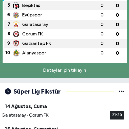
5
Beşiktaş
0
0
6
Eyüpspor
0
0
7
Galatasaray
0
0
8
Çorum FK
0
0
9
Gaziantep FK
0
0
10
Alanyaspor
0
0
Detaylar için tıklayın
Süper Lig Fikstür
14 Ağustos, Cuma
Galatasaray - Çorum FK
21:30