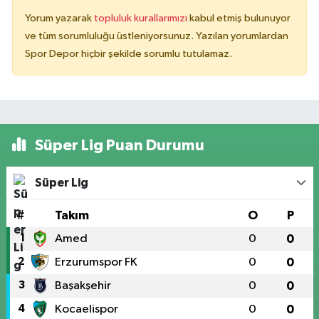
Yorum yazarak
topluluk kurallarımızı
kabul etmiş bulunuyor
ve tüm sorumluluğu üstleniyorsunuz. Yazılan yorumlardan
Spor Depor hiçbir şekilde sorumlu tutulamaz.
Süper Lig Puan Durumu
Süper Lig
#
Takım
O
P
1
Amed
0
0
2
Erzurumspor FK
0
0
3
Başakşehir
0
0
4
Kocaelispor
0
0