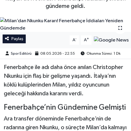
gündeme geldi.
İngiltere Premier Lig
İngiltere Premier Lig
Almanya Bundesliga
La Liga
Paylaş
-
+
La Liga
Almanya Bundesliga
A
A
Spor Editörü
08.05.2026 - 22:55
Okunma Süresi: 1 Dk
Serie A
Serie A
Fenerbahçe ile adı daha önce anılan Christopher
Fransa Ligue 1
Nkunku için flaş bir gelişme yaşandı. İtalya’nın
köklü kulüplerinden Milan, yıldız oyuncunun
Eredevise
geleceği hakkında kararını verdi.
Portekiz Ligi
Fenerbahçe’nin Gündemine Gelmişti
TFF 1.Lig
Ara transfer döneminde Fenerbahçe’nin de
radarına giren Nkunku, o süreçte Milan’da kalmayı
Diğer Futbol Ligleri