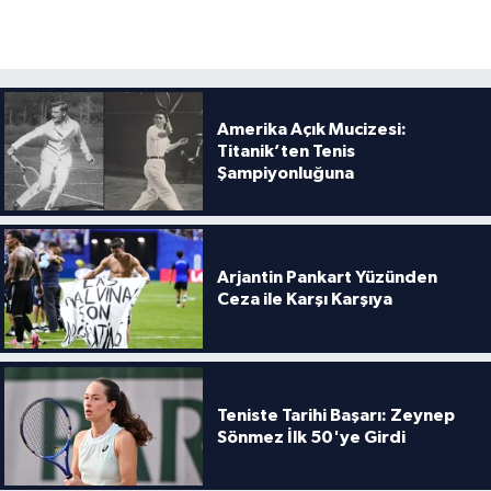
Amerika Açık Mucizesi:
Titanik’ten Tenis
Şampiyonluğuna
Arjantin Pankart Yüzünden
Ceza ile Karşı Karşıya
Teniste Tarihi Başarı: Zeynep
Sönmez İlk 50'ye Girdi