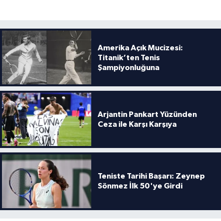
Boks
Güreş
Amerika Açık Mucizesi:
Halter
Titanik’ten Tenis
Şampiyonluğuna
Motor Sporları
Su Sporları
Arjantin Pankart Yüzünden
Ceza ile Karşı Karşıya
Diğer Spor Dalları
Futbolcular
Teniste Tarihi Başarı: Zeynep
Sönmez İlk 50'ye Girdi