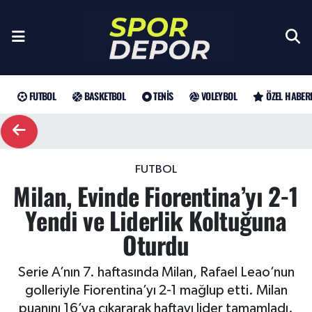
Futbol
Galatasaray
Türkiye Basketbol Ligi
Türk Tenisi
Sultanlar Ligi
Gündem
Nöbetçi Eczaneler
Fenerbahçe
Basketbol
EuroLeague
Grand Slam
Özel Haber
Hava Durumu
FUTBOL
BASKETBOL
TENIS
VOLEYBOL
ÖZEL HABER
Beşiktaş
NBA
Tenis
ATP
Futbol
Trafik Durumu
Trabzonspor
WTA
Voleybol
Basketbol
Süper Lig Puan Durumu ve Fikstür
FUTBOL
Milan, Evinde Fiorentina’yı 2-1
Trendyol Süper Lig
Özel Haberler
Şampiyonlar Ligi
Tüm Manşetler
Yendi ve Liderlik Koltuğuna
Şampiyonlar Ligi
Muhabirler
UEFA Avrupa Ligi
Son Dakika Haberleri
Oturdu
Haber Arşivi
UEFA Avrupa Ligi
Arama
Avrupa Konferans Ligi
Serie A’nın 7. haftasında Milan, Rafael Leao’nun
golleriyle Fiorentina’yı 2-1 mağlup etti. Milan
Avrupa Konferans Ligi
Trendyol Süper Lig
puanını 16’ya çıkararak haftayı lider tamamladı.