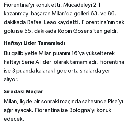
Fiorentina’yı konuk etti. Mücadeleyi 2-1
kazanmayı başaran Milan’da golleri 63. ve 86.
Türkiye Basketbol Ligi
dakikada Rafael Leao kaydetti. Fiorentina’nın tek
Kadınlar Basketbol Ligi
golü ise 55. dakikada Robin Gosens’ten geldi.
Diğer Basketbol Ligleri
Haftayı Lider Tamamladı
Bu galibiyetle Milan puanını 16’ya yükselterek
Formula 1
haftayı Serie A lideri olarak tamamladı. Fiorentina
ise 3 puanda kalarak ligde orta sıralarda yer
Atletizm
alıyor.
Hentbol
Sıradaki Maçlar
Milan, ligde bir sonraki maçında sahasında Pisa’yı
At Yarışı
ağırlayacak. Fiorentina ise Bologna’yı konuk
Bisiklet
edecek.