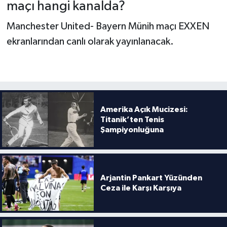
maçı hangi kanalda?
Manchester United- Bayern Münih maçı EXXEN
ekranlarından canlı olarak yayınlanacak.
Amerika Açık Mucizesi:
Titanik’ten Tenis
Şampiyonluğuna
Arjantin Pankart Yüzünden
Ceza ile Karşı Karşıya