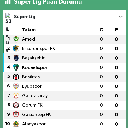
Süper Lig Puan Durumu
Süper Lig
#
Takım
O
P
1
Amed
0
0
2
Erzurumspor FK
0
0
3
Başakşehir
0
0
4
Kocaelispor
0
0
5
Beşiktaş
0
0
6
Eyüpspor
0
0
7
Galatasaray
0
0
8
Çorum FK
0
0
9
Gaziantep FK
0
0
10
Alanyaspor
0
0