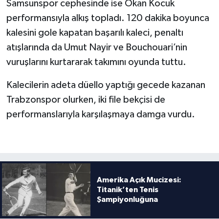
Samsunspor cephesinde ise Okan Kocuk
Boks
performansıyla alkış topladı. 120 dakika boyunca
Güreş
kalesini gole kapatan başarılı kaleci, penaltı
atışlarında da Umut Nayir ve Bouchouari’nin
Halter
vuruşlarını kurtararak takımını oyunda tuttu.
Motor Sporları
Kalecilerin adeta düello yaptığı gecede kazanan
Trabzonspor olurken, iki file bekçisi de
Su Sporları
performanslarıyla karşılaşmaya damga vurdu.
Diğer Spor Dalları
Futbolcular
Amerika Açık Mucizesi:
Titanik’ten Tenis
Şampiyonluğuna