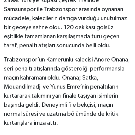
Ziraat Türkiye Kupası çeyrek finalinde
Samsunspor ile Trabzonspor arasında oynanan
Türkiye Basketbol Ligi
mücadele, kalecilerin damga vurduğu unutulmaz
bir geceye sahne oldu. 120 dakikası golsüz
Kadınlar Basketbol Ligi
eşitlikle tamamlanan karşılaşmada turu geçen
Diğer Basketbol Ligleri
taraf, penaltı atışları sonucunda belli oldu.
Trabzonspor’un Kamerunlu kalecisi Andre Onana,
Formula 1
seri penaltı atışlarında gösterdiği performansla
Atletizm
maçın kahramanı oldu. Onana; Satka,
Mouandilmadji ve Yunus Emre’nin penaltılarını
Hentbol
kurtararak takımını yarı finale taşıyan isimlerin
başında geldi. Deneyimli file bekçisi, maçın
At Yarışı
normal süresi ve uzatma bölümünde de kritik
Bisiklet
kurtarışlara imza attı.