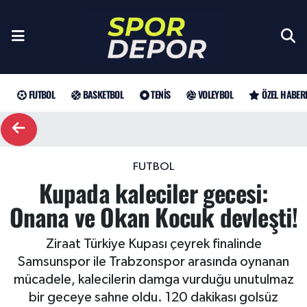
Futbol
Galatasaray
Türkiye Basketbol Ligi
Türk Tenisi
Sultanlar Ligi
Gündem
Nöbetçi Eczaneler
Fenerbahçe
Basketbol
EuroLeague
Grand Slam
Özel Haber
Hava Durumu
FUTBOL
BASKETBOL
TENIS
VOLEYBOL
ÖZEL HABER
Beşiktaş
NBA
Tenis
ATP
Futbol
Trafik Durumu
Trabzonspor
WTA
Voleybol
Basketbol
Süper Lig Puan Durumu ve Fikstür
FUTBOL
Kupada kaleciler gecesi:
Trendyol Süper Lig
Özel Haberler
Şampiyonlar Ligi
Tüm Manşetler
Onana ve Okan Kocuk devleşti!
Şampiyonlar Ligi
Muhabirler
UEFA Avrupa Ligi
Son Dakika Haberleri
Ziraat Türkiye Kupası çeyrek finalinde
Samsunspor ile Trabzonspor arasında oynanan
Haber Arşivi
UEFA Avrupa Ligi
Arama
Avrupa Konferans Ligi
mücadele, kalecilerin damga vurduğu unutulmaz
bir geceye sahne oldu. 120 dakikası golsüz
Avrupa Konferans Ligi
Trendyol Süper Lig