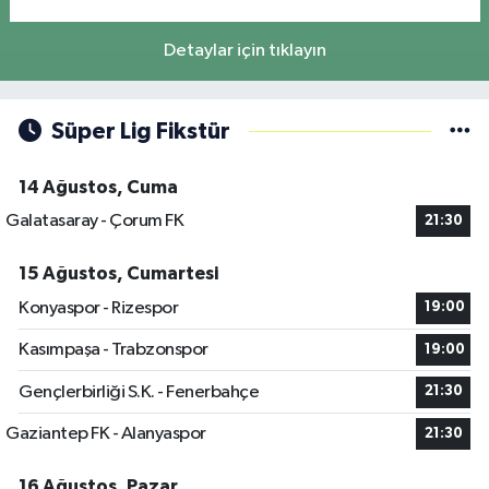
Detaylar için tıklayın
Süper Lig Fikstür
14 Ağustos, Cuma
Galatasaray - Çorum FK
21:30
15 Ağustos, Cumartesi
Konyaspor - Rizespor
19:00
Kasımpaşa - Trabzonspor
19:00
Gençlerbirliği S.K. - Fenerbahçe
21:30
Gaziantep FK - Alanyaspor
21:30
16 Ağustos, Pazar