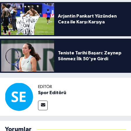
Arjantin Pankart Yüzünden
Ceza ile Karşı Karşıya
Teniste Tarihi Başarı: Zeynep
Sönmez İlk 50'ye Girdi
EDITÖR
Spor Editörü
Yorumlar