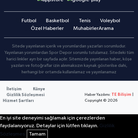
Futbol
Basketbol
Tenis
Voleybol
Özel Haberler
Muhabirler
Arama
Sitede yayınlanan içerik ve yorumlardan yazarları sorumludur.
Yayınlanan yorumlardan Spor Depor sorumlu tutulamaz. Sitedeki tüm
harici linkler ayrı bir sayfada açılır. Sitemizde yayınlanan haber, köşe
yazıları ve fotoğraflar izin alınmaksızın kaynak gösterilse dahi,
herhangi bir ortamda kullanılamaz ve yayınlanamaz
İletişim
Künye
Haber Yazılımı:
TE Bilişim
|
Gizlilik Sözleşmesi
Copyright © 2026
Hizmet Şartları
En iyi site deneyimi sağlamak için çerezlerden
faydalanıyoruz. Detaylar için lütfen tıklayın.
Gizlilik
Sözleşmesi
Tamam