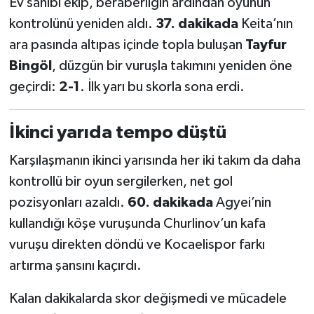
Ev sahibi ekip, beraberliğin ardından oyunun
Boks
kontrolünü yeniden aldı.
37. dakikada
Keita’nın
Güreş
ara pasında altıpas içinde topla buluşan
Tayfur
Bingöl
, düzgün bir vuruşla takımını yeniden öne
Halter
geçirdi:
2-1
. İlk yarı bu skorla sona erdi.
Motor Sporları
İkinci yarıda tempo düştü
Su Sporları
Karşılaşmanın ikinci yarısında her iki takım da daha
kontrollü bir oyun sergilerken, net gol
Diğer Spor Dalları
pozisyonları azaldı.
60. dakikada
Agyei’nin
Futbolcular
kullandığı köşe vuruşunda Churlinov’un kafa
vuruşu direkten döndü ve Kocaelispor farkı
artırma şansını kaçırdı.
Kalan dakikalarda skor değişmedi ve mücadele