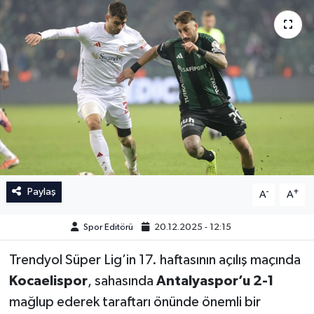
İngiltere Premier Lig
İngiltere Premier Lig
Almanya Bundesliga
La Liga
La Liga
Almanya Bundesliga
Serie A
Serie A
Fransa Ligue 1
Paylaş
-
+
A
A
Eredevise
Spor Editörü
20.12.2025 - 12:15
Portekiz Ligi
Trendyol Süper Lig’in 17. haftasının açılış maçında
TFF 1.Lig
Kocaelispor
, sahasında
Antalyaspor’u 2-1
mağlup ederek taraftarı önünde önemli bir
Diğer Futbol Ligleri