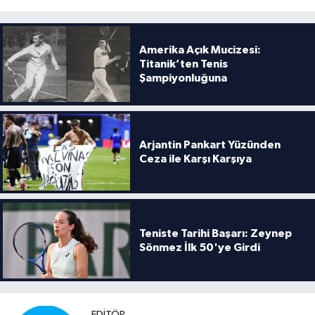
Amerika Açık Mucizesi:
Titanik’ten Tenis
Şampiyonluğuna
Arjantin Pankart Yüzünden
Ceza ile Karşı Karşıya
Teniste Tarihi Başarı: Zeynep
Sönmez İlk 50'ye Girdi
EDITÖR