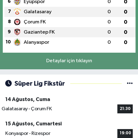
6
Eyüpspor
0
0
7
Galatasaray
0
0
8
Çorum FK
0
0
9
Gaziantep FK
0
0
10
Alanyaspor
0
0
Detaylar için tıklayın
Süper Lig Fikstür
14 Ağustos, Cuma
Galatasaray - Çorum FK
21:30
15 Ağustos, Cumartesi
Konyaspor - Rizespor
19:00