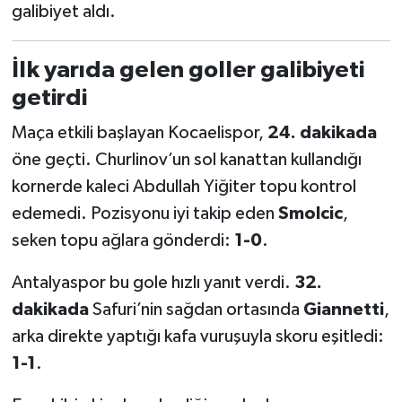
galibiyet aldı.
Türkiye Basketbol Ligi
İlk yarıda gelen goller galibiyeti
Kadınlar Basketbol Ligi
getirdi
Maça etkili başlayan Kocaelispor,
24. dakikada
Diğer Basketbol Ligleri
öne geçti. Churlinov’un sol kanattan kullandığı
Formula 1
kornerde kaleci Abdullah Yiğiter topu kontrol
edemedi. Pozisyonu iyi takip eden
Smolcic
,
Atletizm
seken topu ağlara gönderdi:
1-0
.
Hentbol
Antalyaspor bu gole hızlı yanıt verdi.
32.
dakikada
Safuri’nin sağdan ortasında
Giannetti
,
At Yarışı
arka direkte yaptığı kafa vuruşuyla skoru eşitledi:
Bisiklet
1-1
.