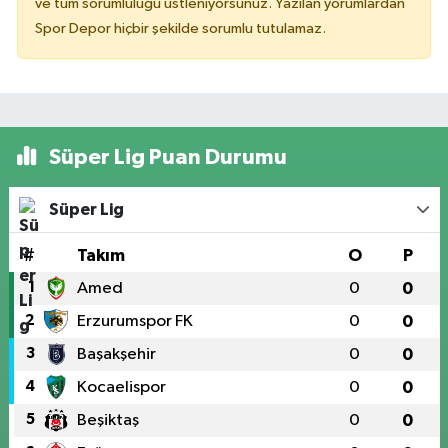
ve tüm sorumluluğu üstleniyorsunuz. Yazılan yorumlardan
Spor Depor hiçbir şekilde sorumlu tutulamaz.
Süper Lig Puan Durumu
Süper Lig
#
Takım
O
P
1
Amed
0
0
2
Erzurumspor FK
0
0
3
Başakşehir
0
0
4
Kocaelispor
0
0
5
Beşiktaş
0
0