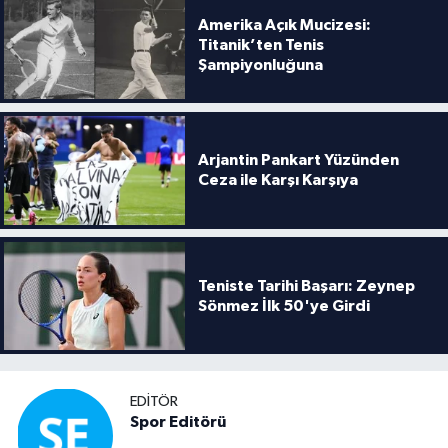
Amerika Açık Mucizesi:
Titanik’ten Tenis
Şampiyonluğuna
Arjantin Pankart Yüzünden
Ceza ile Karşı Karşıya
Teniste Tarihi Başarı: Zeynep
Sönmez İlk 50'ye Girdi
EDITÖR
Spor Editörü