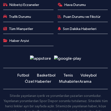
Nöbetçi Eczaneler
Hava Durumu
Trafik Durumu
Puan Durumu ve Fikstür
Tüm Manşetler
Son Dakika Haberleri
Haber Arşivi
Futbol
Basketbol
Tenis
Voleybol
Özel Haberler
Muhabirler
Arama
Sitede yayınlanan içerik ve yorumlardan yazarları sorumludur.
Yayınlanan yorumlardan Spor Depor sorumlu tutulamaz. Sitedeki tüm
harici linkler ayrı bir sayfada açılır. Sitemizde yayınlanan haber, köşe