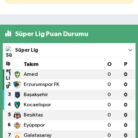
Süper Lig Puan Durumu
Süper Lig
#
Takım
O
P
1
Amed
0
0
2
Erzurumspor FK
0
0
3
Başakşehir
0
0
4
Kocaelispor
0
0
5
Beşiktaş
0
0
6
Eyüpspor
0
0
7
Galatasaray
0
0