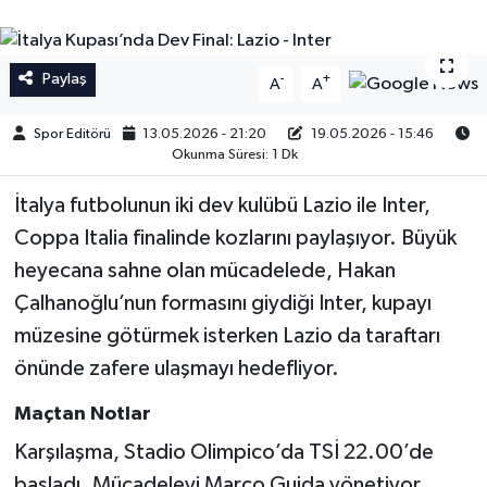
İngiltere Premier Lig
İngiltere Premier Lig
Paylaş
-
+
A
A
Almanya Bundesliga
La Liga
Spor Editörü
13.05.2026 - 21:20
19.05.2026 - 15:46
La Liga
Almanya Bundesliga
Okunma Süresi: 1 Dk
İtalya futbolunun iki dev kulübü Lazio ile Inter,
Serie A
Serie A
Coppa Italia finalinde kozlarını paylaşıyor. Büyük
Fransa Ligue 1
heyecana sahne olan mücadelede, Hakan
Çalhanoğlu’nun formasını giydiği Inter, kupayı
Eredevise
müzesine götürmek isterken Lazio da taraftarı
önünde zafere ulaşmayı hedefliyor.
Portekiz Ligi
Maçtan Notlar
TFF 1.Lig
Karşılaşma, Stadio Olimpico’da TSİ 22.00’de
Diğer Futbol Ligleri
başladı. Mücadeleyi Marco Guida yönetiyor.