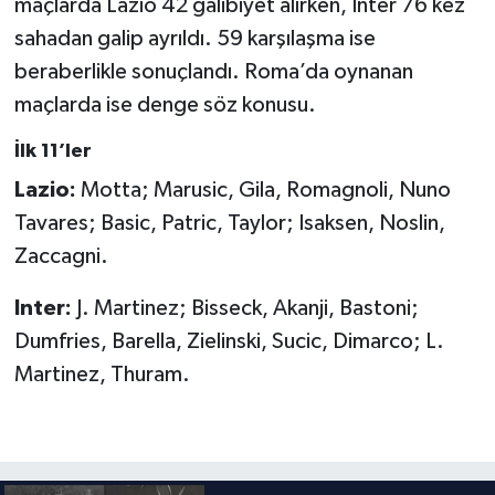
maçlarda Lazio 42 galibiyet alırken, Inter 76 kez
Boks
sahadan galip ayrıldı. 59 karşılaşma ise
Güreş
beraberlikle sonuçlandı. Roma’da oynanan
maçlarda ise denge söz konusu.
Halter
İlk 11’ler
Motor Sporları
Lazio:
Motta; Marusic, Gila, Romagnoli, Nuno
Tavares; Basic, Patric, Taylor; Isaksen, Noslin,
Su Sporları
Zaccagni.
Diğer Spor Dalları
Inter:
J. Martinez; Bisseck, Akanji, Bastoni;
Dumfries, Barella, Zielinski, Sucic, Dimarco; L.
Futbolcular
Martinez, Thuram.