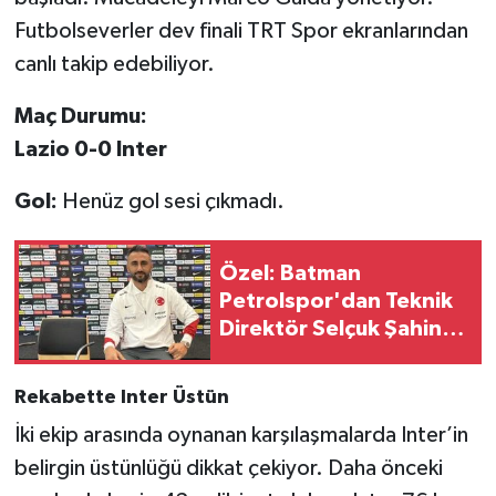
Futbolseverler dev finali TRT Spor ekranlarından
Türkiye Basketbol Ligi
canlı takip edebiliyor.
Kadınlar Basketbol Ligi
Maç Durumu:
Lazio 0-0 Inter
Diğer Basketbol Ligleri
Gol:
Henüz gol sesi çıkmadı.
Formula 1
Özel: Batman
Atletizm
Petrolspor'dan Teknik
Direktör Selçuk Şahin’e
Hentbol
Resmi Teklif
At Yarışı
Rekabette Inter Üstün
İki ekip arasında oynanan karşılaşmalarda Inter’in
Bisiklet
belirgin üstünlüğü dikkat çekiyor. Daha önceki