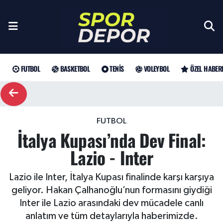
Futbol
Galatasaray
Türkiye Basketbol Ligi
Türk Tenisi
Sultanlar Ligi
Gündem
Nöbetçi Eczaneler
Fenerbahçe
Basketbol
EuroLeague
Grand Slam
Özel Haber
Hava Durumu
FUTBOL
BASKETBOL
TENIS
VOLEYBOL
ÖZEL HABER
Beşiktaş
NBA
Tenis
ATP
Futbol
Trafik Durumu
Trabzonspor
WTA
Voleybol
Basketbol
Süper Lig Puan Durumu ve Fikstür
FUTBOL
İtalya Kupası’nda Dev Final:
Trendyol Süper Lig
Özel Haberler
Şampiyonlar Ligi
Tüm Manşetler
Lazio - Inter
Şampiyonlar Ligi
Muhabirler
UEFA Avrupa Ligi
Son Dakika Haberleri
Lazio ile Inter, İtalya Kupası finalinde karşı karşıya
geliyor. Hakan Çalhanoğlu’nun formasını giydiği
Haber Arşivi
UEFA Avrupa Ligi
Arama
Avrupa Konferans Ligi
Inter ile Lazio arasındaki dev mücadele canlı
anlatım ve tüm detaylarıyla haberimizde.
Avrupa Konferans Ligi
Trendyol Süper Lig