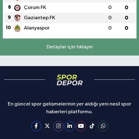
8
Çorum FK
0
0
9
Gaziantep FK
0
0
10
Alanyaspor
0
0
Detaylar için tıklayın
En güncel spor gelişmelerinin yer aldığı yeni nesil spor
haberleri platformu.