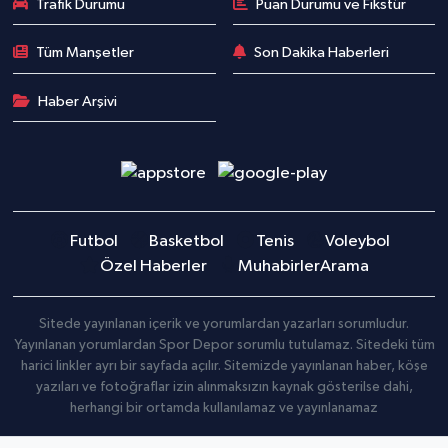
Trafik Durumu
Puan Durumu ve Fikstür
Tüm Manşetler
Son Dakika Haberleri
Haber Arşivi
Futbol
Basketbol
Tenis
Voleybol
Özel Haberler
Muhabirler
Arama
Sitede yayınlanan içerik ve yorumlardan yazarları sorumludur.
Yayınlanan yorumlardan Spor Depor sorumlu tutulamaz. Sitedeki tüm
harici linkler ayrı bir sayfada açılır. Sitemizde yayınlanan haber, köşe
yazıları ve fotoğraflar izin alınmaksızın kaynak gösterilse dahi,
herhangi bir ortamda kullanılamaz ve yayınlanamaz