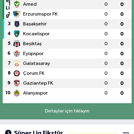
1
Amed
0
0
2
Erzurumspor FK
0
0
3
Başakşehir
0
0
4
Kocaelispor
0
0
5
Beşiktaş
0
0
6
Eyüpspor
0
0
7
Galatasaray
0
0
8
Çorum FK
0
0
9
Gaziantep FK
0
0
10
Alanyaspor
0
0
Detaylar için tıklayın
Süper Lig Fikstür