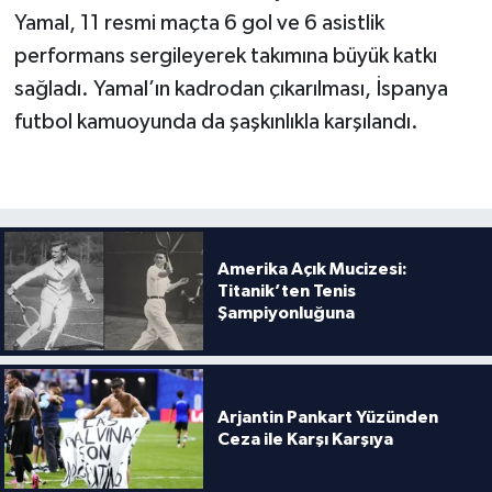
Boks
Yamal, 11 resmi maçta 6 gol ve 6 asistlik
performans sergileyerek takımına büyük katkı
Güreş
sağladı. Yamal’ın kadrodan çıkarılması, İspanya
Halter
futbol kamuoyunda da şaşkınlıkla karşılandı.
Motor Sporları
Su Sporları
Amerika Açık Mucizesi:
Diğer Spor Dalları
Titanik’ten Tenis
Şampiyonluğuna
Futbolcular
Arjantin Pankart Yüzünden
Ceza ile Karşı Karşıya