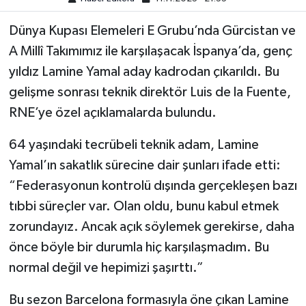
Dünya Kupası Elemeleri E Grubu’nda Gürcistan ve
Türkiye Basketbol Ligi
A Millî Takımımız ile karşılaşacak İspanya’da, genç
Kadınlar Basketbol Ligi
yıldız Lamine Yamal aday kadrodan çıkarıldı. Bu
gelişme sonrası teknik direktör Luis de la Fuente,
Diğer Basketbol Ligleri
RNE’ye özel açıklamalarda bulundu.
Formula 1
64 yaşındaki tecrübeli teknik adam, Lamine
Yamal’ın sakatlık sürecine dair şunları ifade etti:
Atletizm
“Federasyonun kontrolü dışında gerçekleşen bazı
tıbbi süreçler var. Olan oldu, bunu kabul etmek
Hentbol
zorundayız. Ancak açık söylemek gerekirse, daha
At Yarışı
önce böyle bir durumla hiç karşılaşmadım. Bu
normal değil ve hepimizi şaşırttı.”
Bisiklet
Bu sezon Barcelona formasıyla öne çıkan Lamine