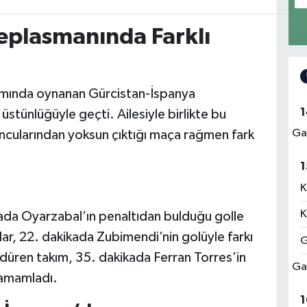
eplasmanında Farklı
amında oynanan Gürcistan-İspanya
1
stünlüğüyle geçti. Ailesiyle birlikte bu
Ga
ncularından yoksun çıktığı maça rağmen fark
1
K
K
kada Oyarzabal’ın penaltıdan bulduğu golle
ılar, 22. dakikada Zubimendi’nin golüyle farkı
G
ürdüren takım, 35. dakikada Ferran Torres’in
Ga
 tamamladı.
1