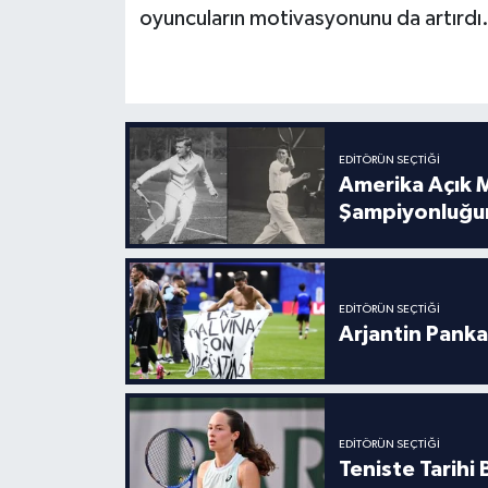
oyuncuların motivasyonunu da artırdı
EDITÖRÜN SEÇTIĞI
Amerika Açık M
Şampiyonluğu
EDITÖRÜN SEÇTIĞI
Arjantin Panka
EDITÖRÜN SEÇTIĞI
Teniste Tarihi