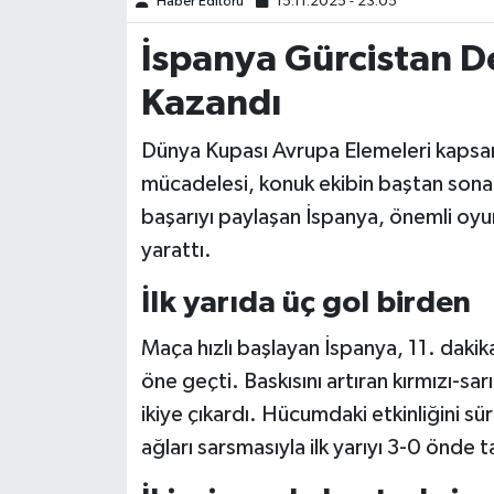
Haber Editörü
15.11.2025 - 23:05
İspanya Gürcistan D
Türkiye Basketbol Ligi
Kazandı
Kadınlar Basketbol Ligi
Dünya Kupası Avrupa Elemeleri kaps
Diğer Basketbol Ligleri
mücadelesi, konuk ekibin baştan sona ü
başarıyı paylaşan İspanya, önemli oyu
Formula 1
yarattı.
Atletizm
İlk yarıda üç gol birden
Hentbol
Maça hızlı başlayan İspanya, 11. daki
öne geçti. Baskısını artıran kırmızı-sar
At Yarışı
ikiye çıkardı. Hücumdaki etkinliğini s
Bisiklet
ağları sarsmasıyla ilk yarıyı 3-0 önde