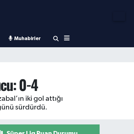
Muhabirler
ucu: 0-4
al’ın iki gol attığı
üğünü sürdürdü.
Süper Lig Puan Durumu