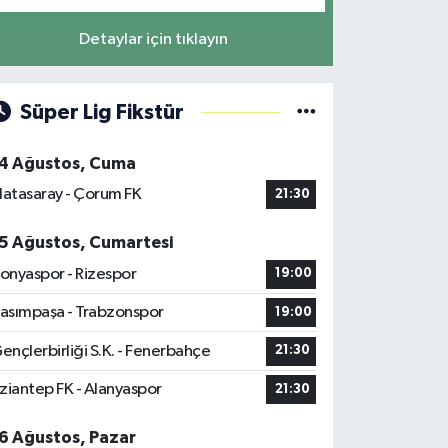
Detaylar için tıklayın
Süper Lig Fikstür
4 Ağustos, Cuma
latasaray - Çorum FK
21:30
5 Ağustos, Cumartesi
onyaspor - Rizespor
19:00
asımpaşa - Trabzonspor
19:00
ençlerbirliği S.K. - Fenerbahçe
21:30
ziantep FK - Alanyaspor
21:30
6 Ağustos, Pazar