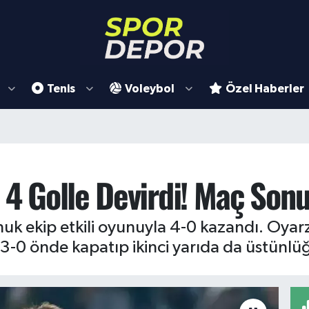
Tenis
Voleybol
Özel Haberler
 4 Golle Devirdi! Maç Son
 ekip etkili oyunuyla 4-0 kazandı. Oyarzab
ı 3-0 önde kapatıp ikinci yarıda da üstünl