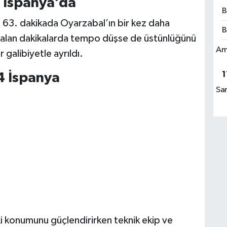
e İspanya’da
B
 63. dakikada Oyarzabal’ın bir kez daha
B
Kalan dakikalarda tempo düşse de üstünlüğünü
Am
galibiyetle ayrıldı.
1
4 İspanya
Sa
ki konumunu güçlendirirken teknik ekip ve