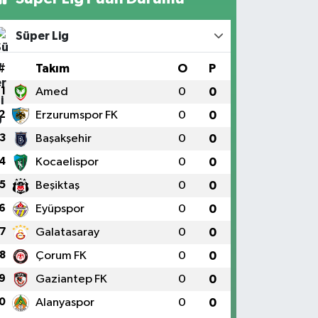
Süper Lig
#
Takım
O
P
1
Amed
0
0
2
Erzurumspor FK
0
0
3
Başakşehir
0
0
4
Kocaelispor
0
0
5
Beşiktaş
0
0
6
Eyüpspor
0
0
7
Galatasaray
0
0
8
Çorum FK
0
0
9
Gaziantep FK
0
0
0
Alanyaspor
0
0