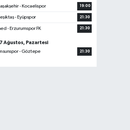
aşakşehir - Kocaelispor
19:00
eşiktaş - Eyüpspor
21:30
ed - Erzurumspor FK
21:30
7 Ağustos, Pazartesi
msunspor - Göztepe
21:30