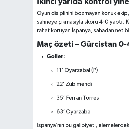
İkinci yarıda kontrol yin
Boks
Oyun disiplinini bozmayan konuk ekip,
Güreş
sahneye çıkmasıyla skoru 4-0 yaptı. 
rahat koruyan İspanya, sahadan net bir 
Halter
Maç özeti – Gürcistan 0-
Motor Sporları
Goller:
Su Sporları
11’ Oyarzabal (P)
Diğer Spor Dalları
22’ Zubimendi
Futbolcular
35’ Ferran Torres
63’ Oyarzabal
İspanya’nın bu galibiyeti, elemelerde