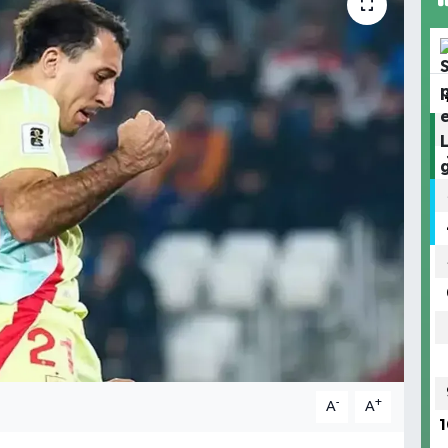
-
+
A
A
1