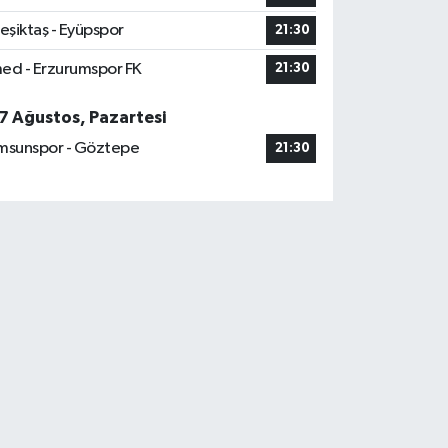
eşiktaş - Eyüpspor
21:30
ed - Erzurumspor FK
21:30
7 Ağustos, Pazartesi
msunspor - Göztepe
21:30