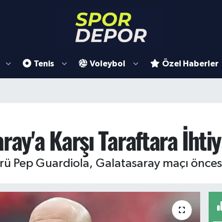
Tenis
Voleybol
Özel Haberler
ray'a Karşı Taraftara İhti
örü Pep Guardiola, Galatasaray maçı önces