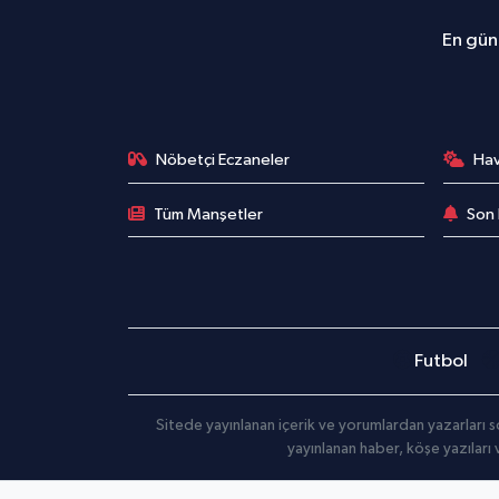
En günc
Nöbetçi Eczaneler
Ha
Tüm Manşetler
Son 
Futbol
Sitede yayınlanan içerik ve yorumlardan yazarları s
yayınlanan haber, köşe yazıları