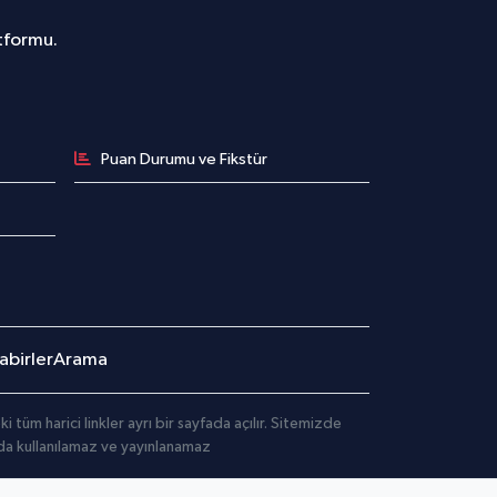
atformu.
Puan Durumu ve Fikstür
birler
Arama
üm harici linkler ayrı bir sayfada açılır. Sitemizde
mda kullanılamaz ve yayınlanamaz