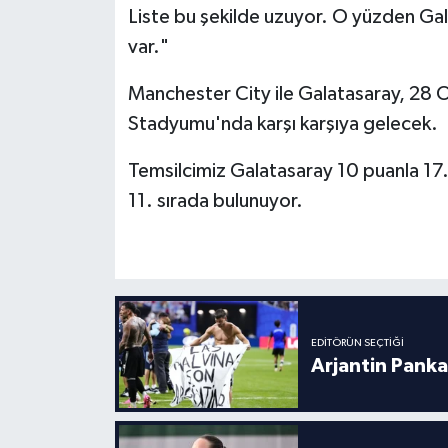
Boks
Liste bu şekilde uzuyor. O yüzden Gala
var."
Güreş
Manchester City ile Galatasaray, 28
Halter
Stadyumu'nda karşı karşıya gelecek.
Motor Sporları
Temsilcimiz Galatasaray 10 puanla 17.
11. sırada bulunuyor.
Su Sporları
Diğer Spor Dalları
Futbolcular
EDITÖRÜN SEÇTIĞI
Arjantin Panka