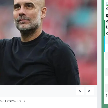
-
+
A
A
1
6.01.2026 - 10:57