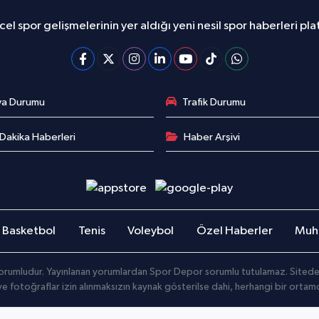
el spor gelişmelerinin yer aldığı yeni nesil spor haberleri pl
va Durumu
Trafik Durumu
Dakika Haberleri
Haber Arşivi
Basketbol
Tenis
Voleybol
Özel Haberler
Muha
orumludur. Yayınlanan yorumlardan Spor Depor sorumlu tutulamaz. Sitedeki t
 ve fotoğraflar izin alınmaksızın kaynak gösterilse dahi, herhangi bir orta