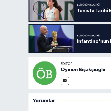
EDITÖRÜN SEÇTIĞI
Teniste Tarihi
EDITÖRÜN SEÇTIĞI
Infantino'nun 
EDITÖR
Öymen Bıçakçıoğlu
Yorumlar