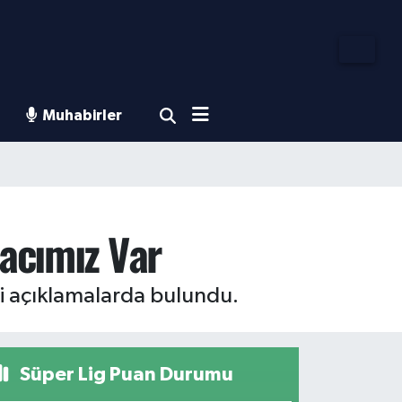
Muhabirler
yacımız Var
i açıklamalarda bulundu.
Süper Lig Puan Durumu