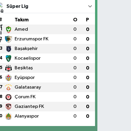
Süper Lig
#
Takım
O
P
1
Amed
0
0
2
Erzurumspor FK
0
0
3
Başakşehir
0
0
4
Kocaelispor
0
0
5
Beşiktaş
0
0
6
Eyüpspor
0
0
7
Galatasaray
0
0
8
Çorum FK
0
0
9
Gaziantep FK
0
0
0
Alanyaspor
0
0