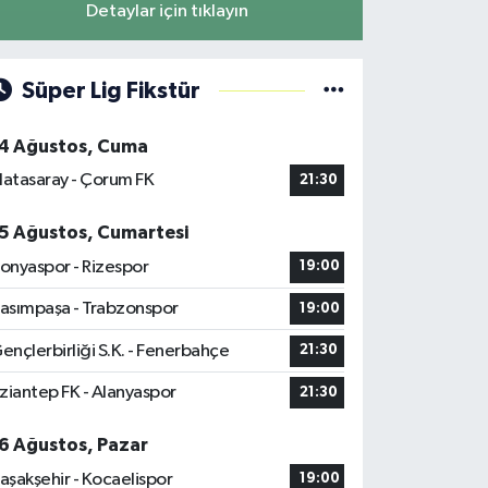
Detaylar için tıklayın
Süper Lig Fikstür
4 Ağustos, Cuma
latasaray - Çorum FK
21:30
5 Ağustos, Cumartesi
onyaspor - Rizespor
19:00
asımpaşa - Trabzonspor
19:00
ençlerbirliği S.K. - Fenerbahçe
21:30
ziantep FK - Alanyaspor
21:30
6 Ağustos, Pazar
aşakşehir - Kocaelispor
19:00