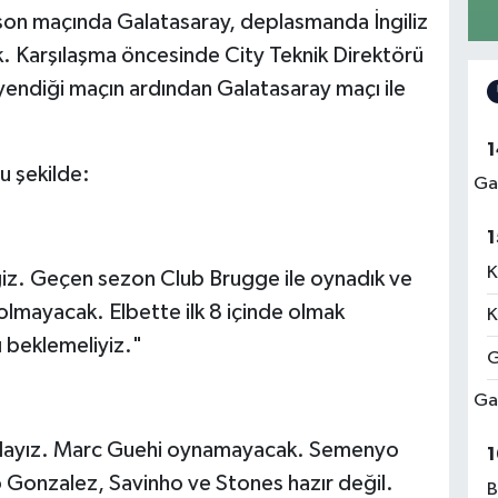
 son maçında Galatasaray, deplasmanda İngiliz
. Karşılaşma öncesinde City Teknik Direktörü
yendiği maçın ardından Galatasaray maçı ile
1
u şekilde:
Ga
1
K
z. Geçen sezon Club Brugge ile oynadık ve
lmayacak. Elbette ilk 8 içinde olmak
K
ı beklemeliyiz."
G
Ga
ndayız. Marc Guehi oynamayacak. Semenyo
1
Gonzalez, Savinho ve Stones hazır değil.
B