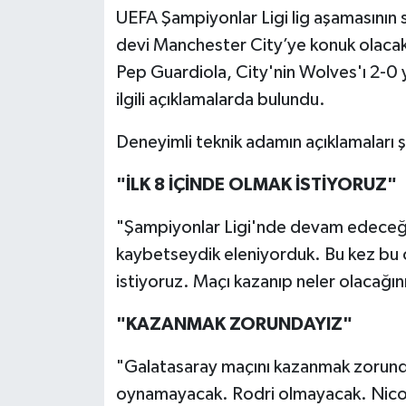
UEFA Şampiyonlar Ligi lig aşamasının
Türkiye Basketbol Ligi
devi Manchester City’ye konuk olacak
Pep Guardiola, City'nin Wolves'ı 2-0 
Kadınlar Basketbol Ligi
ilgili açıklamalarda bulundu.
Diğer Basketbol Ligleri
Deneyimli teknik adamın açıklamaları ş
Formula 1
"İLK 8 İÇİNDE OLMAK İSTİYORUZ"
"Şampiyonlar Ligi'nde devam edeceği
Atletizm
kaybetseydik eleniyorduk. Bu kez bu o
Hentbol
istiyoruz. Maçı kazanıp neler olacağın
At Yarışı
"KAZANMAK ZORUNDAYIZ"
"Galatasaray maçını kazanmak zoru
Bisiklet
oynamayacak. Rodri olmayacak. Nico 