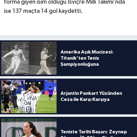
forma giyen isim olduğu İsviçre Milli Takımı'nda
Boks
ise 137 maçta 14 gol kaydetti.
Güreş
Halter
Motor Sporları
Amerika Açık Mucizesi:
Titanik’ten Tenis
Su Sporları
Şampiyonluğuna
Diğer Spor Dalları
Arjantin Pankart Yüzünden
Futbolcular
Ceza ile Karşı Karşıya
Teniste Tarihi Başarı: Zeynep