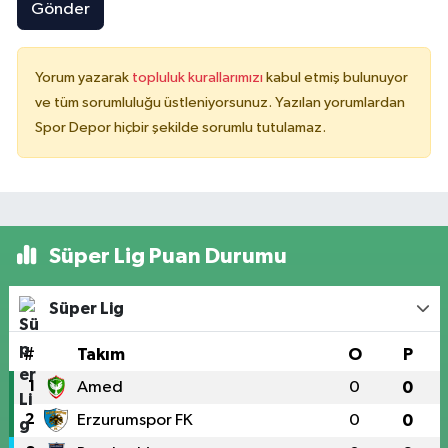
Gönder
Yorum yazarak
topluluk kurallarımızı
kabul etmiş bulunuyor
ve tüm sorumluluğu üstleniyorsunuz. Yazılan yorumlardan
Spor Depor hiçbir şekilde sorumlu tutulamaz.
Süper Lig Puan Durumu
Süper Lig
#
Takım
O
P
1
Amed
0
0
2
Erzurumspor FK
0
0