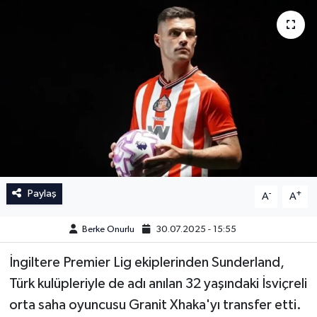
İngiltere Premier Lig
İngiltere Premier Lig
Almanya Bundesliga
La Liga
La Liga
Almanya Bundesliga
Serie A
Serie A
Fransa Ligue 1
Paylaş
-
+
A
A
Eredevise
Berke Onurlu
30.07.2025 - 15:55
Portekiz Ligi
İngiltere Premier Lig ekiplerinden Sunderland,
TFF 1.Lig
Türk kulüpleriyle de adı anılan 32 yaşındaki İsviçreli
orta saha oyuncusu Granit Xhaka'yı transfer etti.
Diğer Futbol Ligleri