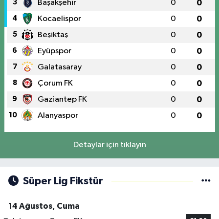
3
Başakşehir
0
0
4
Kocaelispor
0
0
5
Beşiktaş
0
0
6
Eyüpspor
0
0
7
Galatasaray
0
0
8
Çorum FK
0
0
9
Gaziantep FK
0
0
10
Alanyaspor
0
0
Detaylar için tıklayın
Süper Lig Fikstür
14 Ağustos, Cuma