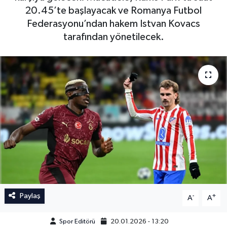
20.45’te başlayacak ve Romanya Futbol
İngiltere Premier Lig
İngiltere Premier Lig
Federasyonu’ndan hakem Istvan Kovacs
tarafından yönetilecek.
Almanya Bundesliga
La Liga
La Liga
Almanya Bundesliga
Serie A
Serie A
Fransa Ligue 1
Eredevise
Portekiz Ligi
Paylaş
-
+
A
A
TFF 1.Lig
Spor Editörü
20.01.2026 - 13:20
Diğer Futbol Ligleri