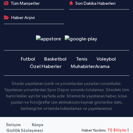
Tüm Manşetler
Son Dakika Haberleri
Haber Arşivi
Futbol
Basketbol
Tenis
Voleybol
Özel Haberler
Muhabirler
Arama
Sitede yayınlanan içerik ve yorumlardan yazarları sorumludur.
Yayınlanan yorumlardan Spor Depor sorumlu tutulamaz. Sitedeki tüm
harici linkler ayrı bir sayfada açılır. Sitemizde yayınlanan haber, köşe
yazıları ve fotoğraflar izin alınmaksızın kaynak gösterilse dahi,
herhangi bir ortamda kullanılamaz ve yayınlanamaz
İletişim
Künye
Haber Yazılımı:
TE Bilişim
|
Gizlilik Sözleşmesi