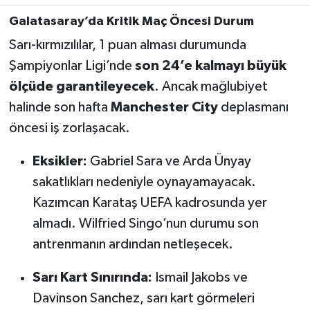
Galatasaray’da Kritik Maç Öncesi Durum
Türkiye Basketbol Ligi
Sarı-kırmızılılar, 1 puan alması durumunda
Şampiyonlar Ligi’nde
son 24’e kalmayı büyük
Kadınlar Basketbol Ligi
ölçüde garantileyecek
. Ancak mağlubiyet
Diğer Basketbol Ligleri
halinde son hafta
Manchester City
deplasmanı
öncesi iş zorlaşacak.
Formula 1
Eksikler:
Gabriel Sara ve Arda Ünyay
Atletizm
sakatlıkları nedeniyle oynayamayacak.
Kazımcan Karataş UEFA kadrosunda yer
Hentbol
almadı. Wilfried Singo’nun durumu son
antrenmanın ardından netleşecek.
At Yarışı
Sarı Kart Sınırında:
Ismail Jakobs ve
Bisiklet
Davinson Sanchez, sarı kart görmeleri