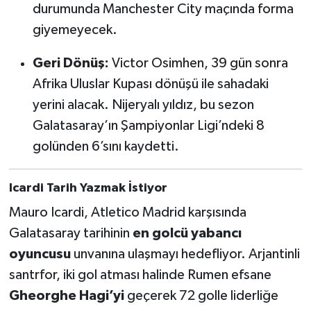
Boks
durumunda Manchester City maçında forma
giyemeyecek.
Güreş
Geri Dönüş:
Victor Osimhen, 39 gün sonra
Halter
Afrika Uluslar Kupası dönüşü ile sahadaki
yerini alacak. Nijeryalı yıldız, bu sezon
Motor Sporları
Galatasaray’ın Şampiyonlar Ligi’ndeki 8
golünden 6’sını kaydetti.
Su Sporları
Diğer Spor Dalları
Icardi Tarih Yazmak İstiyor
Mauro Icardi, Atletico Madrid karşısında
Futbolcular
Galatasaray tarihinin
en golcü yabancı
oyuncusu
unvanına ulaşmayı hedefliyor. Arjantinli
santrfor, iki gol atması halinde Rumen efsane
Gheorghe Hagi’yi
geçerek 72 golle liderliğe