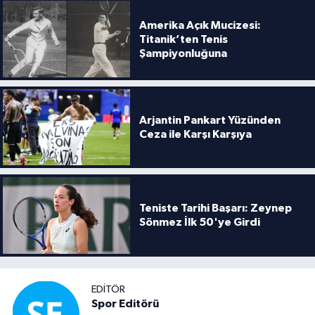
Amerika Açık Mucizesi:
Titanik’ten Tenis
Şampiyonluğuna
Arjantin Pankart Yüzünden
Ceza ile Karşı Karşıya
Teniste Tarihi Başarı: Zeynep
Sönmez İlk 50'ye Girdi
EDITÖR
Spor Editörü