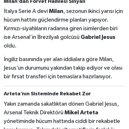
Milan’dan Forvet Hamlesi Sinyali
İtalya Serie A devi
Milan
, sezonun ikinci yarısı için
Türkiye Basketbol Ligi
hücum hattını güçlendirme planları yapıyor.
Kadınlar Basketbol Ligi
Kırmızı-siyahlıların radarına giren isimlerden biri
ise Arsenal’in Brezilyalı golcüsü
Gabriel Jesus
Diğer Basketbol Ligleri
oldu.
Formula 1
İngiliz basınında yer alan iddialara göre Milan,
Jesus’un durumunu yakından takip ediyor ve olası
Atletizm
bir fırsat transferi için temaslara hazırlanıyor.
Hentbol
Arteta’nın Sisteminde Rekabet Zor
At Yarışı
Yakın zamanda sakatlıktan dönen Gabriel Jesus,
Arsenal Teknik Direktörü
Mikel Arteta
Bisiklet
yönetiminde hücum hattında ciddi bir rekabetle