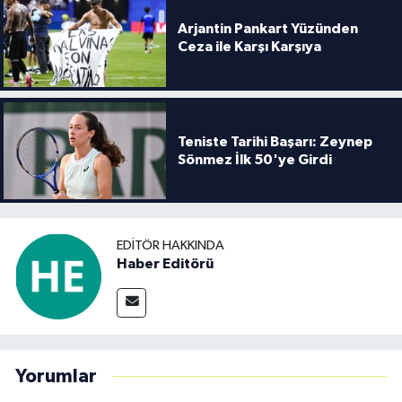
Arjantin Pankart Yüzünden
Ceza ile Karşı Karşıya
Teniste Tarihi Başarı: Zeynep
Sönmez İlk 50'ye Girdi
EDITÖR HAKKINDA
Haber Editörü
Yorumlar