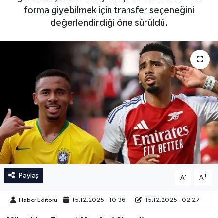
forma giyebilmek için transfer seçeneğini
İngiltere Premier Lig
İngiltere Premier Lig
değerlendirdiği öne sürüldü.
Almanya Bundesliga
La Liga
La Liga
Almanya Bundesliga
Serie A
Serie A
Fransa Ligue 1
Eredevise
Portekiz Ligi
Paylaş
-
+
A
A
TFF 1.Lig
Haber Editörü
15.12.2025 - 10:36
15.12.2025 - 02:27
Diğer Futbol Ligleri