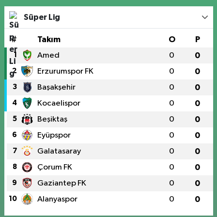
Süper Lig
#
Takım
O
P
1
Amed
0
0
2
Erzurumspor FK
0
0
3
Başakşehir
0
0
4
Kocaelispor
0
0
5
Beşiktaş
0
0
6
Eyüpspor
0
0
7
Galatasaray
0
0
8
Çorum FK
0
0
9
Gaziantep FK
0
0
10
Alanyaspor
0
0