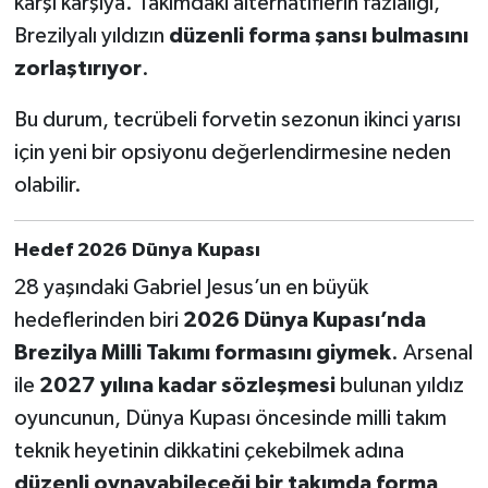
karşı karşıya. Takımdaki alternatiflerin fazlalığı,
Boks
Brezilyalı yıldızın
düzenli forma şansı bulmasını
Güreş
zorlaştırıyor
.
Bu durum, tecrübeli forvetin sezonun ikinci yarısı
Halter
için yeni bir opsiyonu değerlendirmesine neden
Motor Sporları
olabilir.
Su Sporları
Hedef 2026 Dünya Kupası
Diğer Spor Dalları
28 yaşındaki Gabriel Jesus’un en büyük
hedeflerinden biri
2026 Dünya Kupası’nda
Futbolcular
Brezilya Milli Takımı formasını giymek
. Arsenal
ile
2027 yılına kadar sözleşmesi
bulunan yıldız
oyuncunun, Dünya Kupası öncesinde milli takım
teknik heyetinin dikkatini çekebilmek adına
düzenli oynayabileceği bir takımda forma