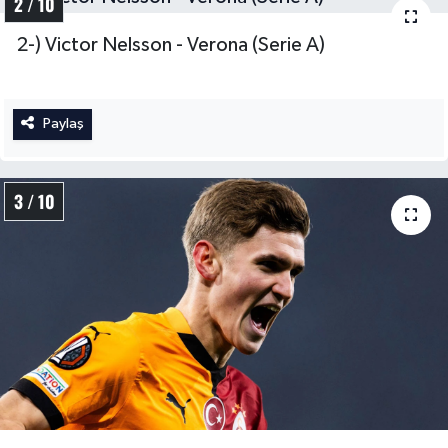
2 / 10
Boks
2-) Victor Nelsson - Verona (Serie A)
Güreş
Halter
Paylaş
Motor Sporları
3 / 10
Su Sporları
Diğer Spor Dalları
Futbolcular