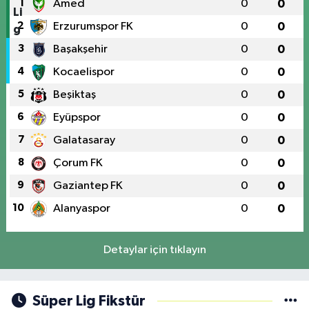
1
Amed
0
0
2
Erzurumspor FK
0
0
3
Başakşehir
0
0
4
Kocaelispor
0
0
5
Beşiktaş
0
0
6
Eyüpspor
0
0
7
Galatasaray
0
0
8
Çorum FK
0
0
9
Gaziantep FK
0
0
10
Alanyaspor
0
0
Detaylar için tıklayın
Süper Lig Fikstür