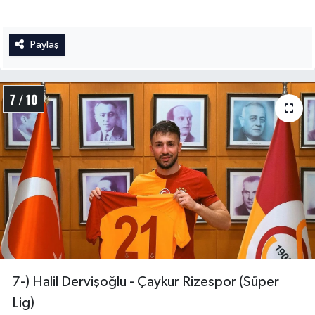
Paylaş
7 / 10
7-) Halil Dervişoğlu - Çaykur Rizespor (Süper
Lig)