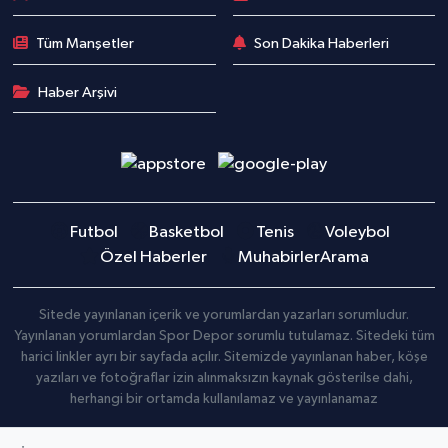
Tüm Manşetler
Son Dakika Haberleri
Haber Arşivi
Futbol
Basketbol
Tenis
Voleybol
Özel Haberler
Muhabirler
Arama
Sitede yayınlanan içerik ve yorumlardan yazarları sorumludur.
Yayınlanan yorumlardan Spor Depor sorumlu tutulamaz. Sitedeki tüm
harici linkler ayrı bir sayfada açılır. Sitemizde yayınlanan haber, köşe
yazıları ve fotoğraflar izin alınmaksızın kaynak gösterilse dahi,
herhangi bir ortamda kullanılamaz ve yayınlanamaz