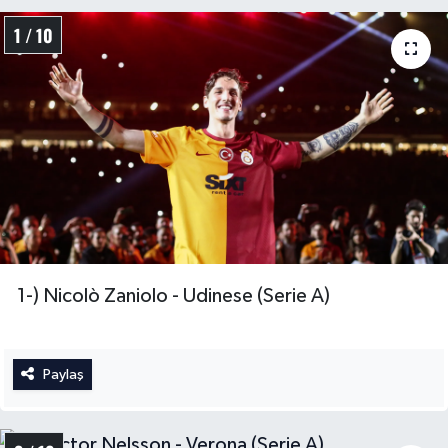
1 / 10
Türkiye Basketbol Ligi
Kadınlar Basketbol Ligi
Diğer Basketbol Ligleri
Formula 1
Atletizm
1-) Nicolò Zaniolo - Udinese (Serie A)
Hentbol
At Yarışı
Paylaş
Bisiklet