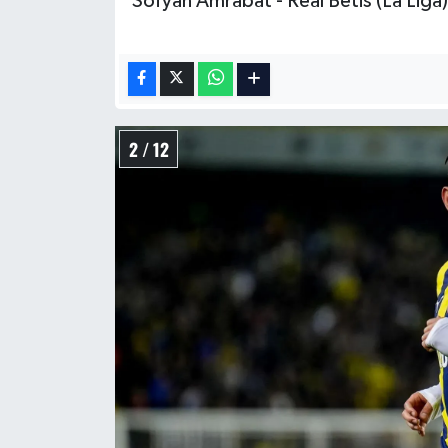
Sofyan Amrabat - Real Betis (La Liga)
Boks
Güreş
Halter
2 / 12
Motor Sporları
Su Sporları
Diğer Spor Dalları
Futbolcular