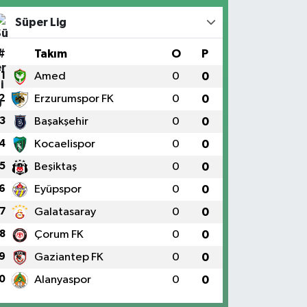
Süper Lig
#
Takım
O
P
1
Amed
0
0
2
Erzurumspor FK
0
0
3
Başakşehir
0
0
4
Kocaelispor
0
0
5
Beşiktaş
0
0
6
Eyüpspor
0
0
7
Galatasaray
0
0
8
Çorum FK
0
0
9
Gaziantep FK
0
0
0
Alanyaspor
0
0