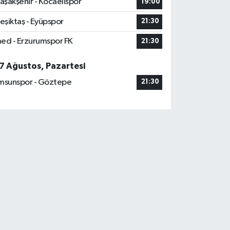
aşakşehir - Kocaelispor
19:00
eşiktaş - Eyüpspor
21:30
ed - Erzurumspor FK
21:30
7 Ağustos, Pazartesi
msunspor - Göztepe
21:30