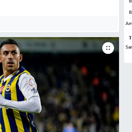
B
B
Am
1
Sa