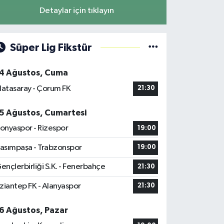
Detaylar için tıklayın
Süper Lig Fikstür
4 Ağustos, Cuma
latasaray - Çorum FK
21:30
5 Ağustos, Cumartesi
onyaspor - Rizespor
19:00
asımpaşa - Trabzonspor
19:00
ençlerbirliği S.K. - Fenerbahçe
21:30
ziantep FK - Alanyaspor
21:30
6 Ağustos, Pazar