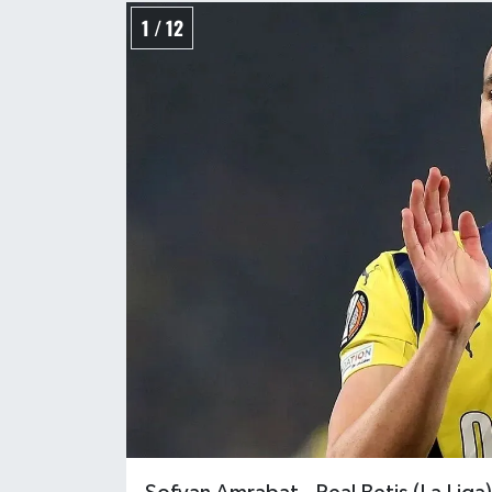
1 / 12
Türkiye Basketbol Ligi
Kadınlar Basketbol Ligi
Diğer Basketbol Ligleri
Formula 1
Atletizm
Hentbol
At Yarışı
Bisiklet