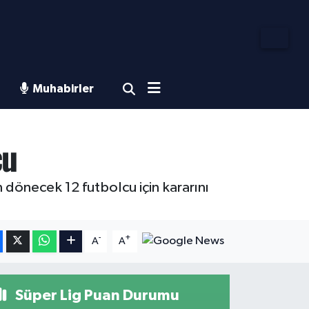
Muhabirler
cu
 dönecek 12 futbolcu için kararını
-
+
A
A
Süper Lig Puan Durumu