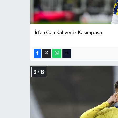
İrfan Can Kahveci - Kasımpaşa
3 / 12