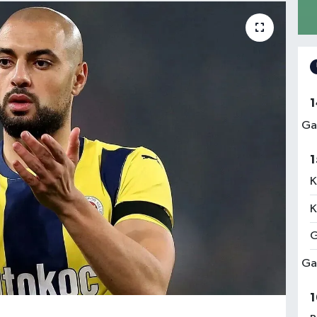
1
Ga
1
K
K
G
Ga
1