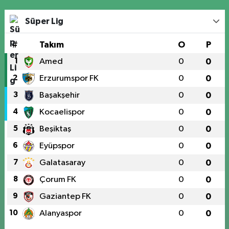
Süper Lig
#
Takım
O
P
1
Amed
0
0
2
Erzurumspor FK
0
0
3
Başakşehir
0
0
4
Kocaelispor
0
0
5
Beşiktaş
0
0
6
Eyüpspor
0
0
7
Galatasaray
0
0
8
Çorum FK
0
0
9
Gaziantep FK
0
0
10
Alanyaspor
0
0