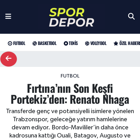
Futbol
Galatasaray
Türkiye Basketbol Ligi
Türk Tenisi
Sultanlar Ligi
Gündem
Nöbetçi Eczaneler
Fenerbahçe
Basketbol
EuroLeague
Grand Slam
Özel Haber
Hava Durumu
FUTBOL
BASKETBOL
TENIS
VOLEYBOL
ÖZEL HABER
Beşiktaş
NBA
Tenis
ATP
Futbol
Trafik Durumu
Trabzonspor
WTA
Voleybol
Basketbol
Süper Lig Puan Durumu ve Fikstür
FUTBOL
Fırtına’nın Son Keşfi
Trendyol Süper Lig
Özel Haberler
Şampiyonlar Ligi
Tüm Manşetler
Portekiz’den: Renato Nhaga
Şampiyonlar Ligi
Muhabirler
UEFA Avrupa Ligi
Son Dakika Haberleri
Transferde genç ve potansiyelli isimlere yönelen
Trabzonspor, geleceğe yatırım hamlelerine
Haber Arşivi
UEFA Avrupa Ligi
Arama
Avrupa Konferans Ligi
devam ediyor. Bordo-Mavililer’in daha önce
kadrosuna kattığı Ouali, Batagov, Augusto ve
Avrupa Konferans Ligi
Trendyol Süper Lig