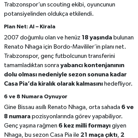
Boks
Trabzonspor’un scouting ekibi, oyuncunun
potansiyelinden oldukça etkilendi.
Güreş
Plan Net: Al – Kirala
Halter
2007 doğumlu olan ve henüz
18 yaşında
bulunan
Renato Nhaga için Bordo-Mavililer’in planı net.
Motor Sporları
Trabzonspor, genç futbolcunun transferini
tamamladıktan sonra
yabancı kontenjanının
Su Sporları
dolu olması nedeniyle sezon sonuna kadar
Diğer Spor Dalları
Casa Pia’da kiralık olarak kalmasını
hedefliyor.
Futbolcular
6 ve 8 Numara Oynuyor
Gine Bissau asıllı Renato Nhaga, orta sahada
6 ve
8 numara
pozisyonlarında görev yapabiliyor.
Genç yaşına rağmen
6 kez milli formayı
giyen
Nhaga, bu sezon Casa Pia ile
21 maça çıktı
,
2