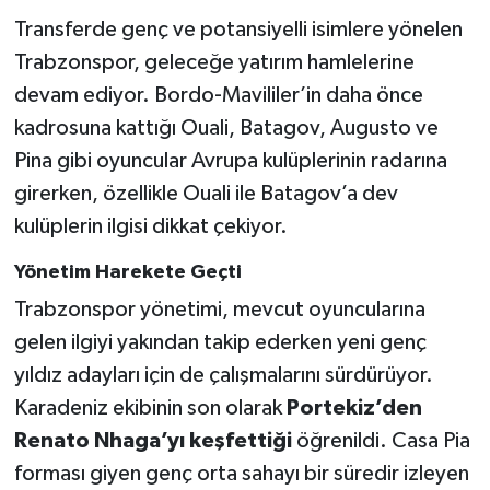
Transferde genç ve potansiyelli isimlere yönelen
Türkiye Basketbol Ligi
Trabzonspor, geleceğe yatırım hamlelerine
devam ediyor. Bordo-Mavililer’in daha önce
Kadınlar Basketbol Ligi
kadrosuna kattığı Ouali, Batagov, Augusto ve
Pina gibi oyuncular Avrupa kulüplerinin radarına
Diğer Basketbol Ligleri
girerken, özellikle Ouali ile Batagov’a dev
Formula 1
kulüplerin ilgisi dikkat çekiyor.
Yönetim Harekete Geçti
Atletizm
Trabzonspor yönetimi, mevcut oyuncularına
Hentbol
gelen ilgiyi yakından takip ederken yeni genç
yıldız adayları için de çalışmalarını sürdürüyor.
At Yarışı
Karadeniz ekibinin son olarak
Portekiz’den
Renato Nhaga’yı keşfettiği
öğrenildi. Casa Pia
Bisiklet
forması giyen genç orta sahayı bir süredir izleyen