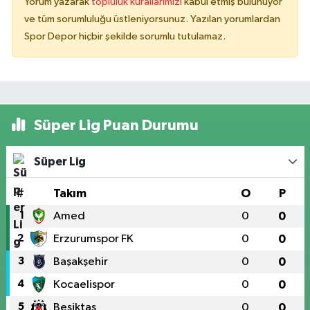
Yorum yazarak
topluluk kurallarımızı
kabul etmiş bulunuyor
ve tüm sorumluluğu üstleniyorsunuz. Yazılan yorumlardan
Spor Depor hiçbir şekilde sorumlu tutulamaz.
Süper Lig Puan Durumu
Süper Lig
#
Takım
O
P
1
Amed
0
0
2
Erzurumspor FK
0
0
3
Başakşehir
0
0
4
Kocaelispor
0
0
5
Beşiktaş
0
0