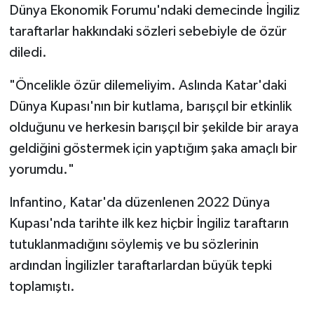
Boks
Dünya Ekonomik Forumu'ndaki demecinde İngiliz
taraftarlar hakkındaki sözleri sebebiyle de özür
Güreş
diledi.
Halter
"Öncelikle özür dilemeliyim. Aslında Katar'daki
Dünya Kupası'nın bir kutlama, barışçıl bir etkinlik
Motor Sporları
olduğunu ve herkesin barışçıl bir şekilde bir araya
geldiğini göstermek için yaptığım şaka amaçlı bir
Su Sporları
yorumdu."
Diğer Spor Dalları
Infantino, Katar'da düzenlenen 2022 Dünya
Futbolcular
Kupası'nda tarihte ilk kez hiçbir İngiliz taraftarın
tutuklanmadığını söylemiş ve bu sözlerinin
ardından İngilizler taraftarlardan büyük tepki
toplamıştı.