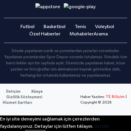
Futbol
Basketbol
Tenis
Voleybol
Özel Haberler
Muhabirler
Arama
Sitede yayınlanan içerik ve yorumlardan yazarları sorumludur.
Yayınlanan yorumlardan Spor Depor sorumlu tutulamaz. Sitedeki tüm
harici linkler ayrı bir sayfada açılır. Sitemizde yayınlanan haber, köşe
yazıları ve fotoğraflar izin alınmaksızın kaynak gösterilse dahi,
herhangi bir ortamda kullanılamaz ve yayınlanamaz
İletişim
Künye
Haber Yazılımı:
TE Bilişim
|
Gizlilik Sözleşmesi
Copyright © 2026
Hizmet Şartları
En iyi site deneyimi sağlamak için çerezlerden
faydalanıyoruz. Detaylar için lütfen tıklayın.
Gizlilik