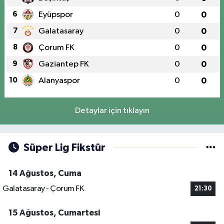
6
Eyüpspor
0
0
7
Galatasaray
0
0
8
Çorum FK
0
0
9
Gaziantep FK
0
0
10
Alanyaspor
0
0
Detaylar için tıklayın
Süper Lig Fikstür
14 Ağustos, Cuma
Galatasaray - Çorum FK
21:30
15 Ağustos, Cumartesi