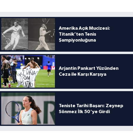
Amerika Açık Mucizesi:
Titanik’ten Tenis
Şampiyonluğuna
Arjantin Pankart Yüzünden
Ceza ile Karşı Karşıya
Teniste Tarihi Başarı: Zeynep
Sönmez İlk 50'ye Girdi