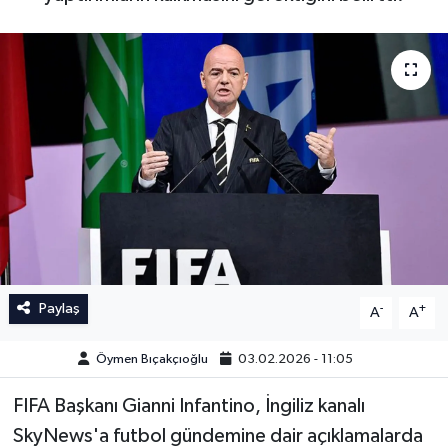
İngiltere Premier Lig
İngiltere Premier Lig
Almanya Bundesliga
La Liga
La Liga
Almanya Bundesliga
Serie A
Serie A
Fransa Ligue 1
Eredevise
Paylaş
-
+
A
A
Portekiz Ligi
Öymen Bıçakçıoğlu
03.02.2026 - 11:05
TFF 1.Lig
FIFA Başkanı Gianni Infantino, İngiliz kanalı
SkyNews'a futbol gündemine dair açıklamalarda
Diğer Futbol Ligleri