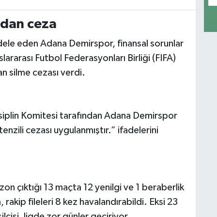
’dan ceza
ele eden Adana Demirspor, finansal sorunlar
uslararası Futbol Federasyonları Birliği (FIFA)
n silme cezası verdi.
siplin Komitesi tarafından Adana Demirspor
zili cezası uygulanmıştır.” ifadelerini
n çıktığı 13 maçta 12 yenilgi ve 1 beraberlik
rakip fileleri 8 kez havalandırabildi. Eksi 23
cisi, ligde zor günler geçiriyor.