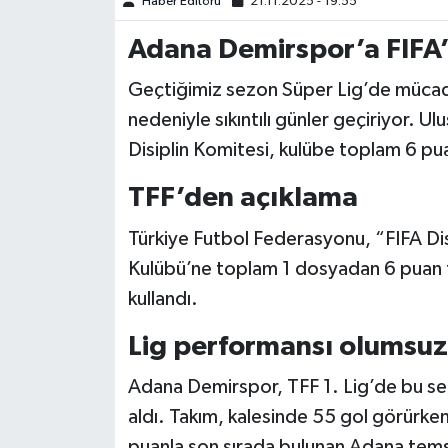
Haber Editörü
21.11.2025 - 19:55
Adana Demirspor’a FIFA
Türkiye Basketbol Ligi
Geçtiğimiz sezon Süper Lig’de mücad
Kadınlar Basketbol Ligi
nedeniyle sıkıntılı günler geçiriyor. Ul
Diğer Basketbol Ligleri
Disiplin Komitesi, kulübe toplam 6 pua
TFF’den açıklama
Formula 1
Türkiye Futbol Federasyonu, “FIFA Di
Atletizm
Kulübü’ne toplam 1 dosyadan 6 puan ten
kullandı.
Hentbol
Lig performansı olumsuz
At Yarışı
Adana Demirspor, TFF 1. Lig’de bu sezo
Bisiklet
aldı. Takım, kalesinde 55 gol görürken, 
puanla son sırada bulunan Adana temsil