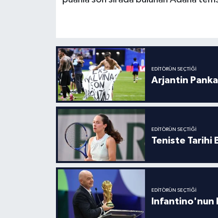
Boks
Güreş
Halter
EDITÖRÜN SEÇTIĞI
Motor Sporları
Arjantin Panka
Su Sporları
Diğer Spor Dalları
EDITÖRÜN SEÇTIĞI
Teniste Tarihi
Futbolcular
EDITÖRÜN SEÇTIĞI
Infantino'nun 