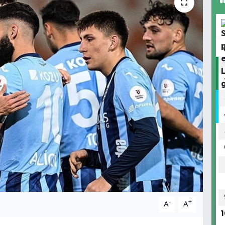
-
+
A
A
1