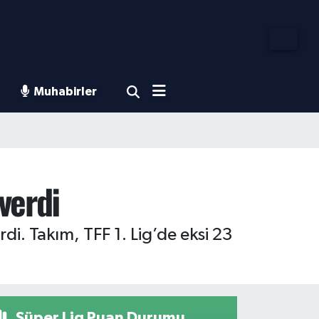
Muhabirler
verdi
i. Takım, TFF 1. Lig’de eksi 23
Süper Lig Puan Durumu