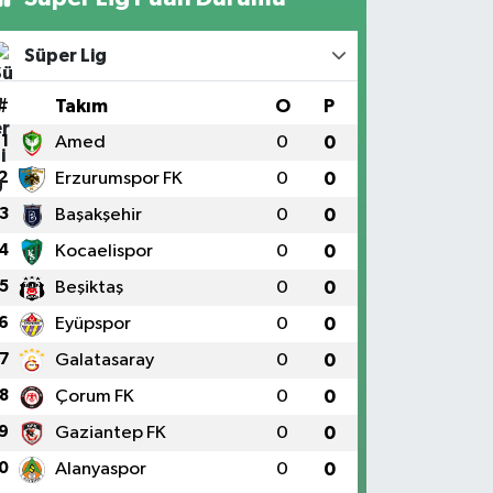
Süper Lig
#
Takım
O
P
1
Amed
0
0
2
Erzurumspor FK
0
0
3
Başakşehir
0
0
4
Kocaelispor
0
0
5
Beşiktaş
0
0
6
Eyüpspor
0
0
7
Galatasaray
0
0
8
Çorum FK
0
0
9
Gaziantep FK
0
0
0
Alanyaspor
0
0