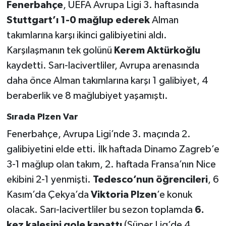
Fenerbahçe
, UEFA Avrupa Ligi 3. haftasında
Stuttgart’ı 1-0 mağlup ederek
Alman
Türkiye Basketbol Ligi
takımlarına karşı ikinci galibiyetini aldı.
Kadınlar Basketbol Ligi
Karşılaşmanın tek golünü
Kerem Aktürkoğlu
kaydetti. Sarı-lacivertliler, Avrupa arenasında
Diğer Basketbol Ligleri
daha önce Alman takımlarına karşı 1 galibiyet, 4
beraberlik ve 8 mağlubiyet yaşamıştı.
Formula 1
Sırada Plzen Var
Atletizm
Fenerbahçe, Avrupa Ligi’nde 3. maçında 2.
galibiyetini elde etti. İlk haftada Dinamo Zagreb’e
Hentbol
3-1 mağlup olan takım, 2. haftada Fransa’nın Nice
At Yarışı
ekibini 2-1 yenmişti.
Tedesco’nun öğrencileri
, 6
Kasım’da Çekya’da
Viktoria Plzen
’e konuk
Bisiklet
olacak. Sarı-lacivertliler bu sezon toplamda
6.
kez kalesini gole kapattı
(Süper Lig’de 4,