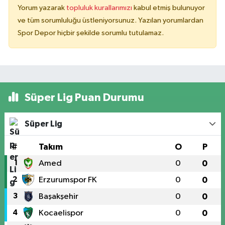
Yorum yazarak
topluluk kurallarımızı
kabul etmiş bulunuyor
ve tüm sorumluluğu üstleniyorsunuz. Yazılan yorumlardan
Spor Depor hiçbir şekilde sorumlu tutulamaz.
Süper Lig Puan Durumu
Süper Lig
#
Takım
O
P
1
Amed
0
0
2
Erzurumspor FK
0
0
3
Başakşehir
0
0
4
Kocaelispor
0
0