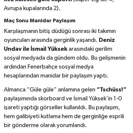
Boks
Avrupa kupalarında 2).
Güreş
Maç Sonu Manidar Paylaşım
Karşılaşmanın bitiş düdüğü sonrası iki takımın
Halter
oyuncuları arasında gerginlik yaşandı.
Deniz
Motor Sporları
Undav ile İsmail Yüksek
arasındaki gerilim
sosyal medyada da gündem oldu. Bu gelişmenin
Su Sporları
ardından Fenerbahçe sosyal medya
hesaplarından manidar bir paylaşım yaptı.
Diğer Spor Dalları
Almanca “Güle güle” anlamına gelen
“Tschüss!”
Futbolcular
paylaşımında skorboard ve İsmail Yüksek’in 1-0
işareti yaptığı görseller kullanıldı. Bu paylaşım,
hem galibiyeti kutlama hem de gerginliğe esprili
bir gönderme olarak yorumlandı.