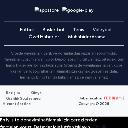
Futbol
Basketbol
Tenis
Voleybol
Özel Haberler
Muhabirler
Arama
Sitede yayınlanan içerik ve yorumlardan yazarları sorumludur.
Yayınlanan yorumlardan Spor Depor sorumlu tutulamaz. Sitedeki tüm
harici linkler ayrı bir sayfada açılır. Sitemizde yayınlanan haber, köşe
yazıları ve fotoğraflar izin alınmaksızın kaynak gösterilse dahi,
herhangi bir ortamda kullanılamaz ve yayınlanamaz
İletişim
Künye
Haber Yazılımı:
TE Bilişim
|
Gizlilik Sözleşmesi
Copyright © 2026
Hizmet Şartları
En iyi site deneyimi sağlamak için çerezlerden
faydalanıyoruz. Detaylar için lütfen tıklayın.
Gizlilik