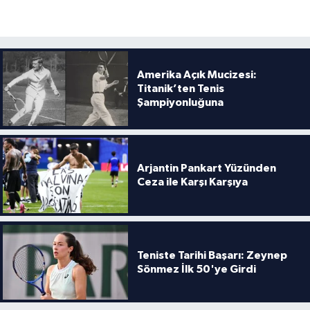
Amerika Açık Mucizesi:
Titanik’ten Tenis
Şampiyonluğuna
Arjantin Pankart Yüzünden
Ceza ile Karşı Karşıya
Teniste Tarihi Başarı: Zeynep
Sönmez İlk 50'ye Girdi