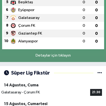
5
Beşiktaş
0
0
6
Eyüpspor
0
0
7
Galatasaray
0
0
8
Çorum FK
0
0
9
Gaziantep FK
0
0
10
Alanyaspor
0
0
Detaylar için tıklayın
Süper Lig Fikstür
14 Ağustos, Cuma
Galatasaray - Çorum FK
21:30
15 Ağustos, Cumartesi