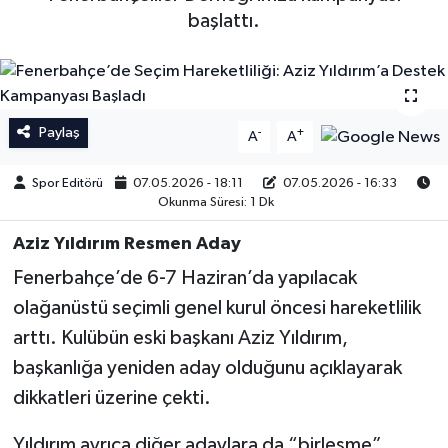
başlattı.
İngiltere Premier Lig
İngiltere Premier Lig
Almanya Bundesliga
La Liga
Paylaş
-
+
La Liga
Almanya Bundesliga
A
A
Spor Editörü
07.05.2026 - 18:11
07.05.2026 - 16:33
Serie A
Serie A
Okunma Süresi: 1 Dk
Fransa Ligue 1
Aziz Yıldırım Resmen Aday
Fenerbahçe’de 6-7 Haziran’da yapılacak
Eredevise
olağanüstü seçimli genel kurul öncesi hareketlilik
arttı. Kulübün eski başkanı Aziz Yıldırım,
Portekiz Ligi
başkanlığa yeniden aday olduğunu açıklayarak
TFF 1.Lig
dikkatleri üzerine çekti.
Diğer Futbol Ligleri
Yıldırım ayrıca diğer adaylara da “birleşme”