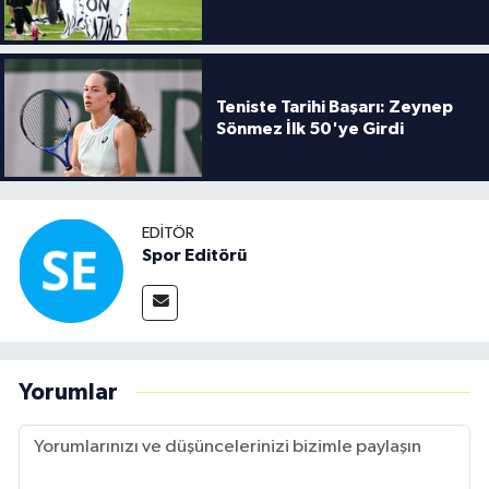
Teniste Tarihi Başarı: Zeynep
Sönmez İlk 50'ye Girdi
EDITÖR
Spor Editörü
Yorumlar