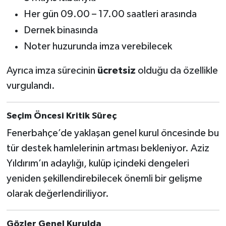
Boks
Her gün 09.00 – 17.00 saatleri arasında
Güreş
Dernek binasında
Noter huzurunda imza verebilecek
Halter
Ayrıca imza sürecinin
ücretsiz
olduğu da özellikle
Motor Sporları
vurgulandı.
Su Sporları
Seçim Öncesi Kritik Süreç
Diğer Spor Dalları
Fenerbahçe’de yaklaşan genel kurul öncesinde bu
tür destek hamlelerinin artması bekleniyor. Aziz
Futbolcular
Yıldırım’ın adaylığı, kulüp içindeki dengeleri
yeniden şekillendirebilecek önemli bir gelişme
olarak değerlendiriliyor.
Gözler Genel Kurulda