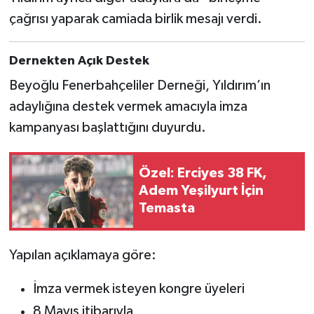
çağrısı yaparak camiada birlik mesajı verdi.
Türkiye Basketbol Ligi
Dernekten Açık Destek
Kadınlar Basketbol Ligi
Beyoğlu Fenerbahçeliler Derneği, Yıldırım’ın
Diğer Basketbol Ligleri
adaylığına destek vermek amacıyla imza
kampanyası başlattığını duyurdu.
Formula 1
Özel: Erciyes 38 FK,
Atletizm
Adem Yeşilyurt İçin
Temasta
Hentbol
At Yarışı
Yapılan açıklamaya göre:
Bisiklet
İmza vermek isteyen kongre üyeleri
8 Mayıs itibarıyla