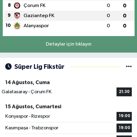
8
Çorum FK
0
0
9
Gaziantep FK
0
0
10
Alanyaspor
0
0
Detaylar için tıklayın
Süper Lig Fikstür
14 Ağustos, Cuma
Galatasaray - Çorum FK
21:30
15 Ağustos, Cumartesi
Konyaspor - Rizespor
19:00
Kasımpaşa - Trabzonspor
19:00