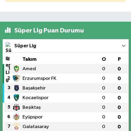
Süper Lig Puan Durumu
Süper Lig
#
Takım
O
P
1
Amed
0
0
2
Erzurumspor FK
0
0
3
Başakşehir
0
0
4
Kocaelispor
0
0
5
Beşiktaş
0
0
6
Eyüpspor
0
0
7
Galatasaray
0
0