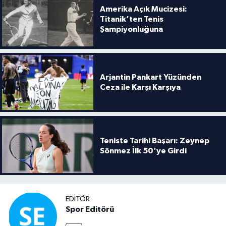
Amerika Açık Mucizesi:
Titanik’ten Tenis
Şampiyonluğuna
Arjantin Pankart Yüzünden
Ceza ile Karşı Karşıya
Teniste Tarihi Başarı: Zeynep
Sönmez İlk 50'ye Girdi
EDITÖR
Spor Editörü