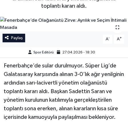
toplantı kararı aldı.
İngiltere Premier Lig
İngiltere Premier Lig
Almanya Bundesliga
La Liga
Paylaş
-
+
La Liga
Almanya Bundesliga
A
A
Spor Editörü
27.04.2026 - 18:30
Serie A
Serie A
Fenerbahçe’de sular durulmuyor. Süper Lig’de
Fransa Ligue 1
Galatasaray karşısında alınan 3-0’lık ağır yenilginin
ardından sarı-lacivertli yönetim olağanüstü
Eredevise
toplantı kararı aldı. Başkan Sadettin Saran ve
Portekiz Ligi
yönetim kurulunun katılımıyla gerçekleştirilen
toplantı sona ererken, alınan kararların kısa süre
TFF 1.Lig
içerisinde kamuoyuyla paylaşılması bekleniyor.
Diğer Futbol Ligleri