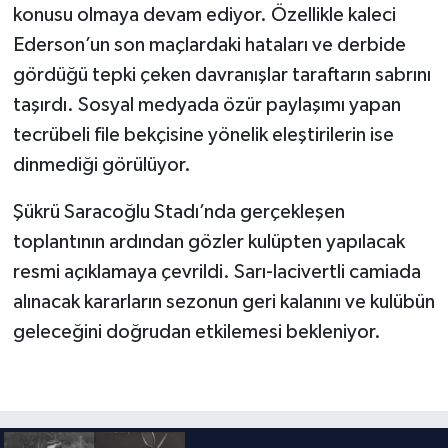
Boks
konusu olmaya devam ediyor. Özellikle kaleci
Ederson’un son maçlardaki hataları ve derbide
Güreş
gördüğü tepki çeken davranışlar taraftarın sabrını
taşırdı. Sosyal medyada özür paylaşımı yapan
Halter
tecrübeli file bekçisine yönelik eleştirilerin ise
Motor Sporları
dinmediği görülüyor.
Şükrü Saracoğlu Stadı’nda gerçekleşen
Su Sporları
toplantının ardından gözler kulüpten yapılacak
Diğer Spor Dalları
resmi açıklamaya çevrildi. Sarı-lacivertli camiada
alınacak kararların sezonun geri kalanını ve kulübün
Futbolcular
geleceğini doğrudan etkilemesi bekleniyor.