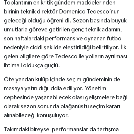
Toplantının en kritik gündem maddelerinden
birinin teknik direktör Domenico Tedesco’nun
Türkiye Basketbol Ligi
geleceği olduğu öğrenildi. Sezon başında büyük
umutlarla göreve getirilen genç teknik adamın,
Kadınlar Basketbol Ligi
son haftalardaki performans ve oynanan futbol
Diğer Basketbol Ligleri
nedeniyle ciddi şekilde eleştirildiği belirtiliyor. İlk
gelen bilgilere göre Tedesco ile yolların ayrılması
Formula 1
ihtimali oldukça güçlü.
Atletizm
Öte yandan kulüp içinde seçim gündeminin de
masaya yatırıldığı iddia ediliyor. Yönetim
Hentbol
cephesinde yaşanabilecek olası gelişmelere bağlı
At Yarışı
olarak sezon sonunda olağanüstü seçim kararı
alınabileceği konuşuluyor.
Bisiklet
Takımdaki bireysel performanslar da tartışma