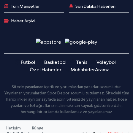
Tüm Manşetler
Son Dakika Haberleri
Haber Arşivi
Futbol
Basketbol
Tenis
Voleybol
Özel Haberler
Muhabirler
Arama
Sitede yayınlanan içerik ve yorumlardan yazarları sorumludur.
Yayınlanan yorumlardan Spor Depor sorumlu tutulamaz. Sitedeki tüm
harici linkler ayrı bir sayfada açılır. Sitemizde yayınlanan haber, köşe
yazıları ve fotoğraflar izin alınmaksızın kaynak gösterilse dahi,
herhangi bir ortamda kullanılamaz ve yayınlanamaz
İletişim
Künye