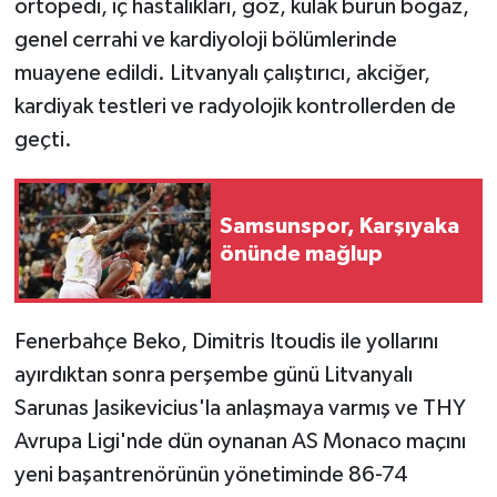
ortopedi, iç hastalıkları, göz, kulak burun boğaz,
genel cerrahi ve kardiyoloji bölümlerinde
Türkiye Basketbol Ligi
muayene edildi. Litvanyalı çalıştırıcı, akciğer,
kardiyak testleri ve radyolojik kontrollerden de
Kadınlar Basketbol Ligi
geçti.
Diğer Basketbol Ligleri
Formula 1
Samsunspor, Karşıyaka
önünde mağlup
Atletizm
Hentbol
Fenerbahçe Beko, Dimitris Itoudis ile yollarını
ayırdıktan sonra perşembe günü Litvanyalı
At Yarışı
Sarunas Jasikevicius'la anlaşmaya varmış ve THY
Avrupa Ligi'nde dün oynanan AS Monaco maçını
Bisiklet
yeni başantrenörünün yönetiminde 86-74