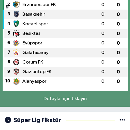
2
Erzurumspor FK
0
0
3
Başakşehir
0
0
4
Kocaelispor
0
0
5
Beşiktaş
0
0
6
Eyüpspor
0
0
7
Galatasaray
0
0
8
Çorum FK
0
0
9
Gaziantep FK
0
0
10
Alanyaspor
0
0
Detaylar için tıklayın
Süper Lig Fikstür