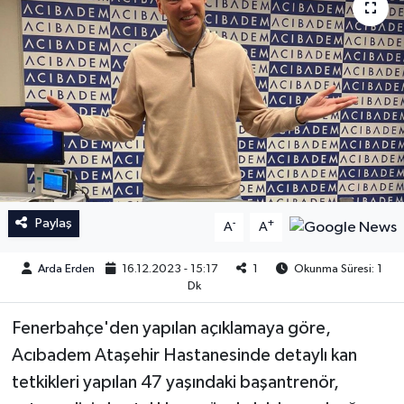
İngiltere Premier Lig
İngiltere Premier Lig
Almanya Bundesliga
La Liga
La Liga
Almanya Bundesliga
Serie A
Serie A
Fransa Ligue 1
Paylaş
-
+
A
A
Eredevise
Arda Erden
16.12.2023 - 15:17
1
Okunma Süresi: 1
Dk
Portekiz Ligi
Fenerbahçe'den yapılan açıklamaya göre,
Acıbadem Ataşehir Hastanesinde detaylı kan
TFF 1.Lig
tetkikleri yapılan 47 yaşındaki başantrenör,
Diğer Futbol Ligleri