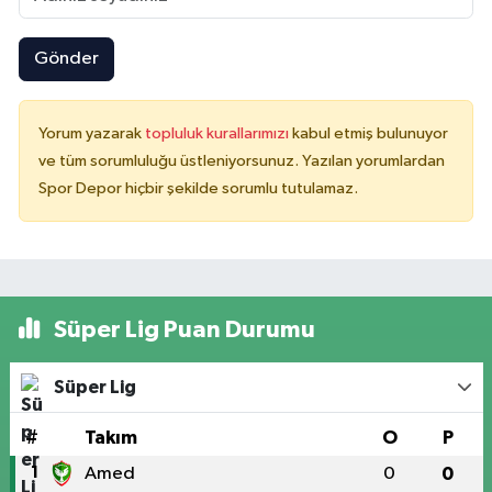
Gönder
Yorum yazarak
topluluk kurallarımızı
kabul etmiş bulunuyor
ve tüm sorumluluğu üstleniyorsunuz. Yazılan yorumlardan
Spor Depor hiçbir şekilde sorumlu tutulamaz.
Süper Lig Puan Durumu
Süper Lig
#
Takım
O
P
1
Amed
0
0