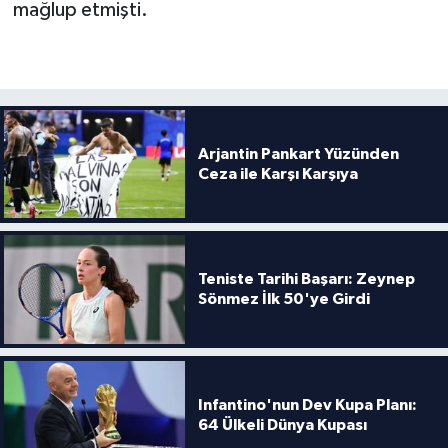
Boks
mağlup etmişti.
Güreş
Halter
Arjantin Pankart Yüzünden
Motor Sporları
Ceza ile Karşı Karşıya
Su Sporları
Diğer Spor Dalları
Teniste Tarihi Başarı: Zeynep
Sönmez İlk 50'ye Girdi
Futbolcular
Infantino'nun Dev Kupa Planı:
64 Ülkeli Dünya Kupası