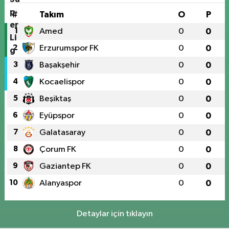
#
Takım
O
P
1
Amed
0
0
2
Erzurumspor FK
0
0
3
Başakşehir
0
0
4
Kocaelispor
0
0
5
Beşiktaş
0
0
6
Eyüpspor
0
0
7
Galatasaray
0
0
8
Çorum FK
0
0
9
Gaziantep FK
0
0
10
Alanyaspor
0
0
Detaylar için tıklayın