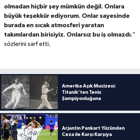
Boks
olmadan hiçbir şey mümkün değil. Onlara
büyük teşekkür ediyorum. Onlar sayesinde
Güreş
burada en sıcak atmosferi yaratan
Halter
takımlardan birisiyiz. Onlarsız bu iş olmazdı.
"
sözlerini sarf etti.
Motor Sporları
Su Sporları
Diğer Spor Dalları
Amerika Açık Mucizesi:
Titanik’ten Tenis
Futbolcular
Şampiyonluğuna
Arjantin Pankart Yüzünden
Ceza ile Karşı Karşıya