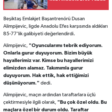
Türkiye Basketbol Ligi
Beşiktaş Emlakjet Başantrenörü Dusan
Kadınlar Basketbol Ligi
Alimpijevic, ligde Anadolu Efes karşısında aldıkları
85-77'lik galibiyeti değerlendirdi.
Diğer Basketbol Ligleri
Alimpijevic,
"Oyuncularımı tebrik ediyorum.
Formula 1
Onlarla gurur duyuyorum. Bizim büyük
hayallerimiz var. Kimse bu hayallerimizi
Atletizm
elimizden alamaz. Takımımla gurur
duyuyorum. Hak ettik, hak ettiğimizi
Hentbol
düşünüyorum."
dedi.
At Yarışı
Alimpijevic, maçın ardından taraftarlara üçlü
Bisiklet
çektirmesiyle ilgili olarak,
"Bu çok özel oldu. Bu
maçlara özel bir durum oldu. Taraftar