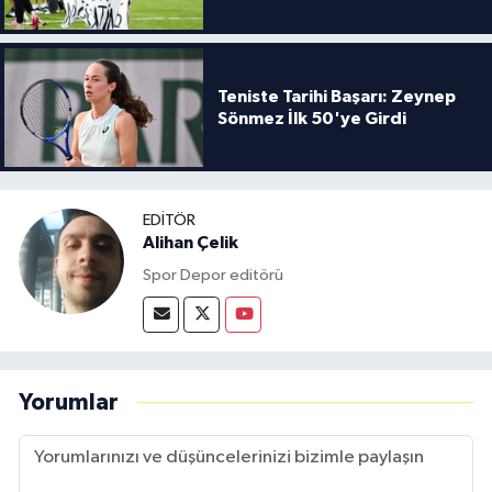
Teniste Tarihi Başarı: Zeynep
Sönmez İlk 50'ye Girdi
EDITÖR
Alihan Çelik
Spor Depor editörü
Yorumlar