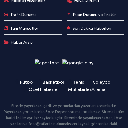
Nöbetçi Eczaneler
Hava Durumu
Trafik Durumu
Puan Durumu ve Fikstür
Tüm Manşetler
Son Dakika Haberleri
Haber Arşivi
Futbol
Basketbol
Tenis
Voleybol
Özel Haberler
Muhabirler
Arama
Sitede yayınlanan içerik ve yorumlardan yazarları sorumludur.
Yayınlanan yorumlardan Spor Depor sorumlu tutulamaz. Sitedeki tüm
harici linkler ayrı bir sayfada açılır. Sitemizde yayınlanan haber, köşe
yazıları ve fotoğraflar izin alınmaksızın kaynak gösterilse dahi,